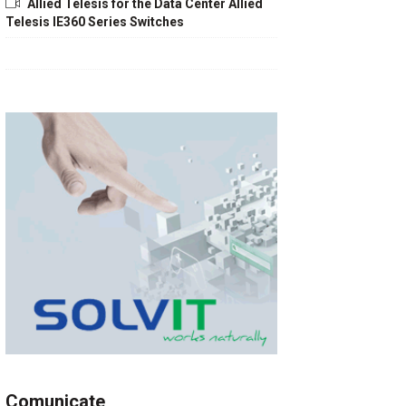
Allied Telesis for the Data Center Allied
Telesis IE360 Series Switches
Comunicate