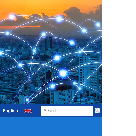
Search
English
for: