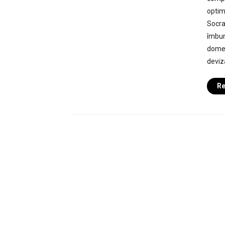
optim
Socra
îmbun
domeni
deviz
Re