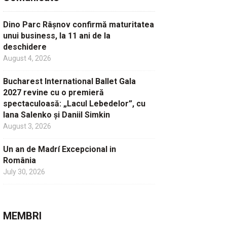
Dino Parc Râșnov confirmă maturitatea
unui business, la 11 ani de la
deschidere
August 4, 2026
Bucharest International Ballet Gala
2027 revine cu o premieră
spectaculoasă: „Lacul Lebedelor”, cu
Iana Salenko și Daniil Simkin
August 3, 2026
Un an de Madrí Excepcional in
România
July 30, 2026
MEMBRI