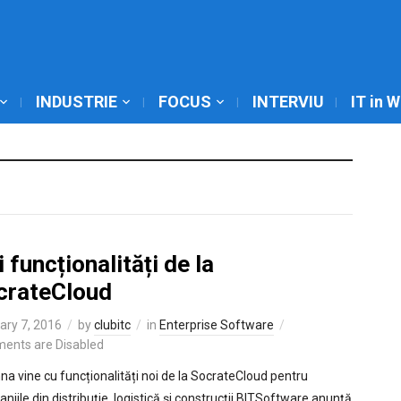
INDUSTRIE
FOCUS
INTERVIU
IT in 
 funcționalități de la
crateCloud
ary 7, 2016
by
clubitc
in
Enterprise Software
ents are Disabled
a vine cu funcționalități noi de la SocrateCloud pentru
niile din distribuție, logistică și construcții BITSoftware anunță