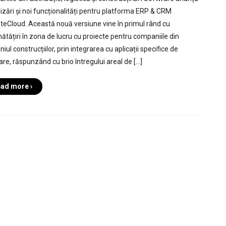
izări și noi funcționalități pentru platforma ERP & CRM
teCloud. Această nouă versiune vine în primul rând cu
ătățiri în zona de lucru cu proiecte pentru companiile din
ul construcțiilor, prin integrarea cu aplicații specifice de
are, răspunzând cu brio întregului areal de […]
ad more ›