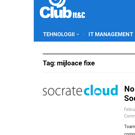
TEHNOLOGII
IT MANAGEMENT
Tag: mijloace fixe
Noi
So
Febru
Comm
Toamn
compa