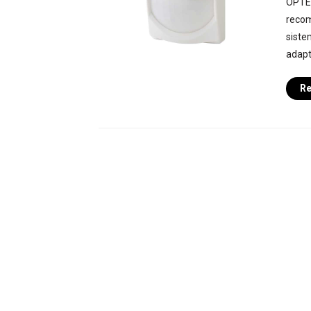
OPTEX
recom
siste
adapta
Re