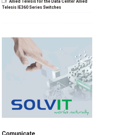
Allied Telesis for the Data Center Allied
Telesis IE360 Series Switches
Comunicate