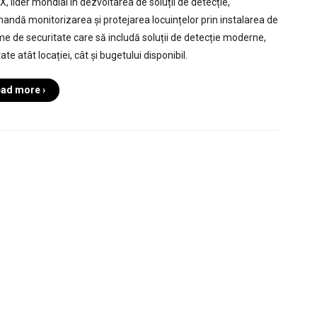
, lider mondial în dezvoltarea de soluții de detecție,
andă monitorizarea și protejarea locuințelor prin instalarea de
me de securitate care să includă soluții de detecție moderne,
te atât locației, cât și bugetului disponibil.
ad more ›