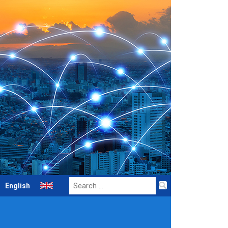
Search
English
for: