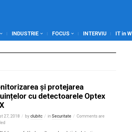
INDUSTRIE
FOCUS
INTERVIU
IT in 
itorizarea și protejarea
uințelor cu detectoarele Optex
X
t 27, 2018
by
clubitc
in
Securitate
Comments are
led