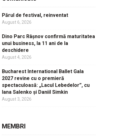
Părul de festival, reinventat
August 6, 2026
Dino Parc Râșnov confirmă maturitatea
unui business, la 11 ani de la
deschidere
August 4, 2026
Bucharest International Ballet Gala
2027 revine cu o premieră
spectaculoasă: „Lacul Lebedelor”, cu
Iana Salenko și Daniil Simkin
August 3, 2026
MEMBRI