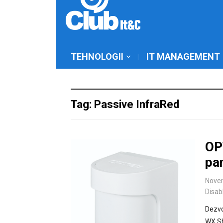
TEHNOLOGII
IT MANAGEMENT
Tag: Passive InfraRed
OP
pa
Nove
Disab
Dezvo
WX Sh