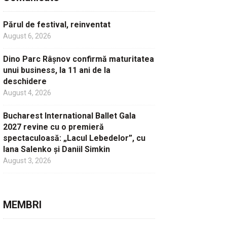
Părul de festival, reinventat
August 6, 2026
Dino Parc Râșnov confirmă maturitatea
unui business, la 11 ani de la
deschidere
August 4, 2026
Bucharest International Ballet Gala
2027 revine cu o premieră
spectaculoasă: „Lacul Lebedelor”, cu
Iana Salenko și Daniil Simkin
August 3, 2026
MEMBRI