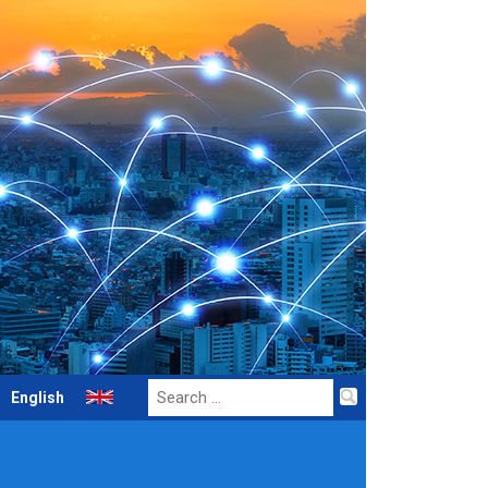
Search
English
for: