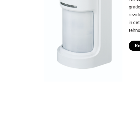
grade 
rezide
în det
tehno
Re