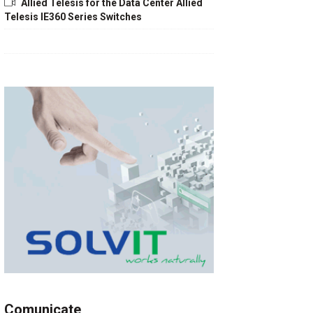
Allied Telesis for the Data Center Allied
Telesis IE360 Series Switches
Comunicate