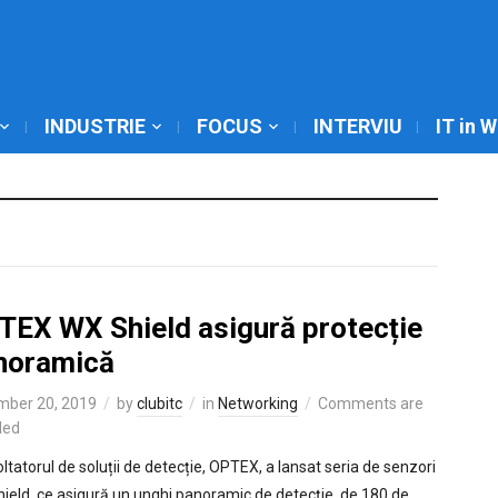
INDUSTRIE
FOCUS
INTERVIU
IT in 
TEX WX Shield asigură protecție
noramică
mber 20, 2019
by
clubitc
in
Networking
Comments are
led
ltatorul de soluții de detecție, OPTEX, a lansat seria de senzori
ield, ce asigură un unghi panoramic de detecție, de 180 de