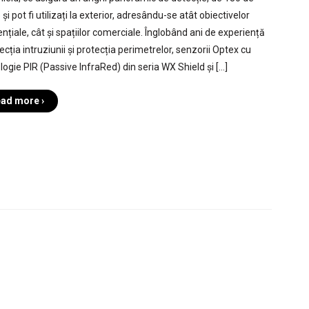
și pot fi utilizați la exterior, adresându-se atât obiectivelor
nțiale, cât și spațiilor comerciale. Înglobând ani de experiență
ecția intruziunii și protecția perimetrelor, senzorii Optex cu
logie PIR (Passive InfraRed) din seria WX Shield și […]
ad more ›