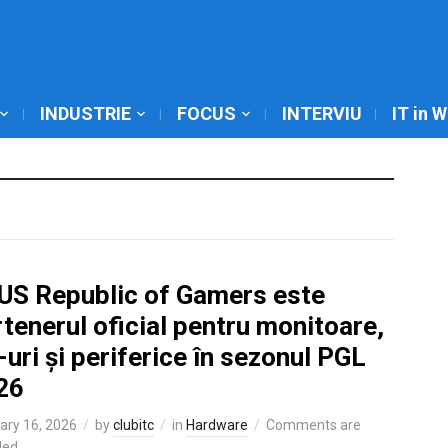
INDUSTRIE
FOCUS
INTERVIU
IT in 
US Republic of Gamers este
tenerul oficial pentru monitoare,
uri și periferice în sezonul PGL
26
ary 16, 2026
by
clubitc
in
Hardware
Comments are
led