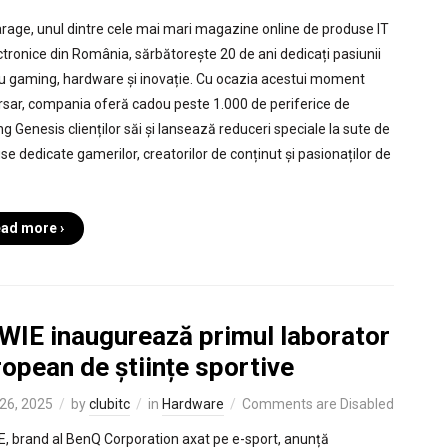
rage, unul dintre cele mai mari magazine online de produse IT
ectronice din România, sărbătorește 20 de ani dedicați pasiunii
u gaming, hardware și inovație. Cu ocazia acestui moment
rsar, compania oferă cadou peste 1.000 de periferice de
g Genesis clienților săi și lansează reduceri speciale la sute de
se dedicate gamerilor, creatorilor de conținut și pasionaților de
ad more ›
WIE inaugurează primul laborator
opean de științe sportive
26, 2025
by
clubitc
in
Hardware
Comments are Disabled
, brand al BenQ Corporation axat pe e-sport, anunță