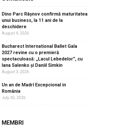
Dino Parc Râșnov confirmă maturitatea
unui business, la 11 ani de la
deschidere
August 4, 2026
Bucharest International Ballet Gala
2027 revine cu o premieră
spectaculoasă: „Lacul Lebedelor”, cu
Iana Salenko și Daniil Simkin
August 3, 2026
Un an de Madrí Excepcional in
România
July 30, 2026
MEMBRI