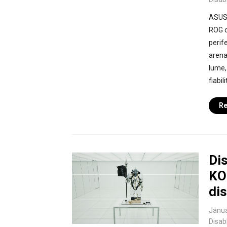
ASUS 
ROG d
perif
arena
lume, 
fiabil
Re
Di
KO
dis
Janua
Disab