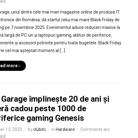
led
rage, unul dintre cele mai mari magazine online de produse IT
ectronice din România, dă startul celui mai mare Black Friday de
g pe 7 noiembrie 2025. Evenimentul aduce reduceri masive la
ă largă de PC-uri și laptopuri gaming, alături de periferice,
nente și accesorii potrivite pentru toate bugetele. Black Friday
e cel mai așteptat moment al […]
ad more ›
Garage împlinește 20 de ani și
eră cadou peste 1000 de
riferice gaming Genesis
er 13, 2025
by
clubitc
in
Hardware
Comments are
led