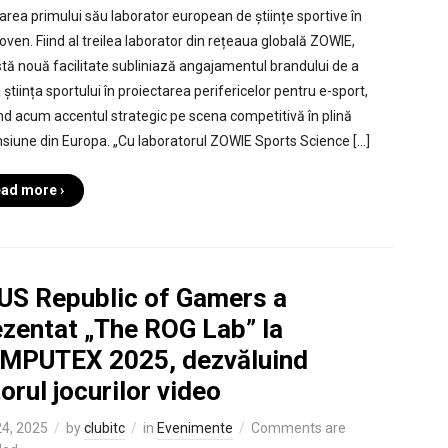
nțarea primului său laborator european de științe sportive în
oven. Fiind al treilea laborator din rețeaua globală ZOWIE,
tă nouă facilitate subliniază angajamentul brandului de a
 știința sportului în proiectarea perifericelor pentru e-sport,
d acum accentul strategic pe scena competitivă în plină
siune din Europa. „Cu laboratorul ZOWIE Sports Science […]
ad more ›
US Republic of Gamers a
ezentat „The ROG Lab” la
MPUTEX 2025, dezvăluind
torul jocurilor video
4, 2025
by
clubitc
in
Evenimente
Comments are