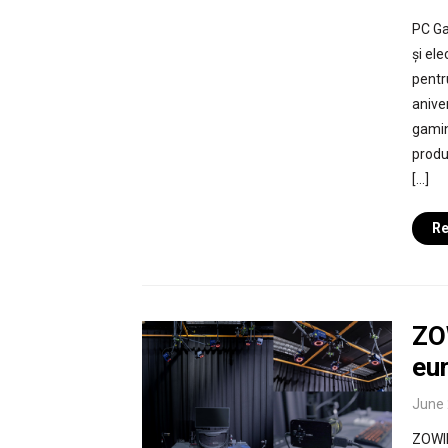
PC Ga
și el
pentr
anive
gamin
produ
[…]
Re
ZO
eur
June 
ZOWIE