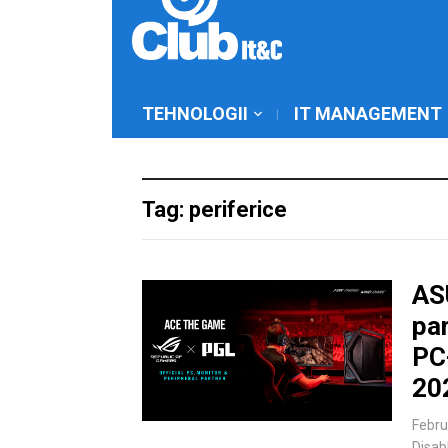
TEHNOLOGII
IT MANAGEMENT
Tag: periferice
AS
par
PC-
20
Febru
Disab