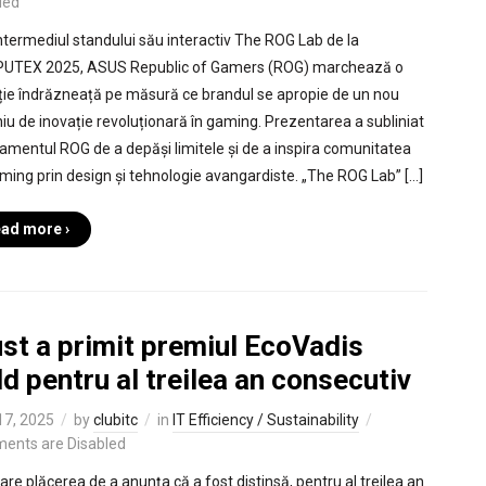
led
intermediul standului său interactiv The ROG Lab de la
UTEX 2025, ASUS Republic of Gamers (ROG) marchează o
ție îndrăzneață pe măsură ce brandul se apropie de un nou
iu de inovație revoluționară în gaming. Prezentarea a subliniat
amentul ROG de a depăși limitele și de a inspira comunitatea
ming prin design și tehnologie avangardiste. „The ROG Lab” […]
ad more ›
st a primit premiul EcoVadis
d pentru al treilea an consecutiv
 17, 2025
by
clubitc
in
IT Efficiency / Sustainability
ents are Disabled
 are plăcerea de a anunța că a fost distinsă, pentru al treilea an