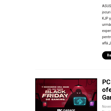
ASUS 
jocur
KJP ș
urmăr
exper
pentr
află 
Re
PC
ofe
Ga
Novem