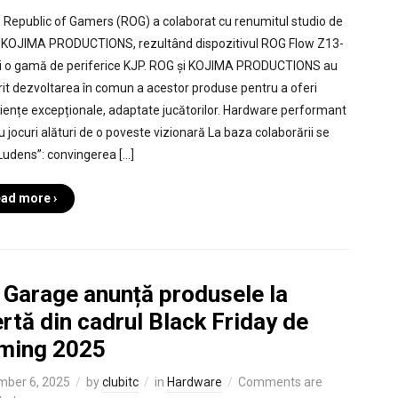
Republic of Gamers (ROG) a colaborat cu renumitul studio de
i KOJIMA PRODUCTIONS, rezultând dispozitivul ROG Flow Z13-
i o gamă de periferice KJP. ROG și KOJIMA PRODUCTIONS au
it dezvoltarea în comun a acestor produse pentru a oferi
iențe excepționale, adaptate jucătorilor. Hardware performant
u jocuri alături de o poveste vizionară La baza colaborării se
„Ludens”: convingerea […]
ad more ›
 Garage anunță produsele la
rtă din cadrul Black Friday de
ming 2025
ber 6, 2025
by
clubitc
in
Hardware
Comments are