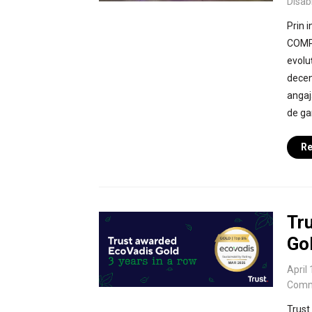
Disab
Prin 
COMP
evolu
decen
angaj
de ga
Re
Tru
Gol
April
Comm
Trust