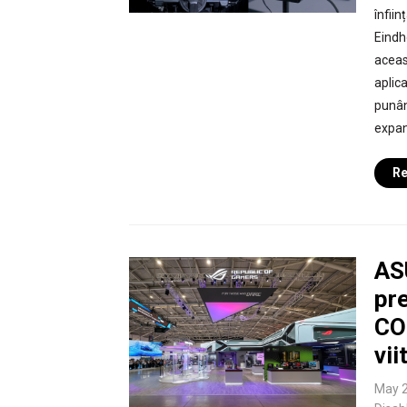
înfii
Eindh
aceas
aplica
punân
expan
Re
AS
pr
CO
vii
May 2