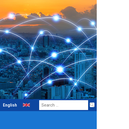
Search
English
for: