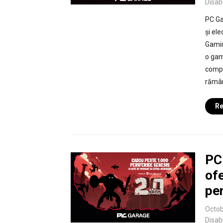
Disab
PC Ga
și el
Gamin
o gam
compo
rămân
Re
PC 
of
pe
Octob
Disab