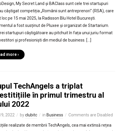
Design, My Secret Land și BAClass sunt cele trei startupuri
au câștigat competiția „Românii sunt antreprenori” (RSA), care
t loc pe 15 mai 2025, la Radisson Blu Hotel București.
mentul a fost susținut de Pluxee și organizat de Startarium.
rei startupuri câștigătoare au pitchuit în fața unui juriu format
vestitori și profesioniști din mediul de business. […]
ad more ›
pul TechAngels a triplat
estitițiile în primul trimestru al
ului 2022
 19, 2022
by
clubitc
in
Business
Comments are Disabled
tițiile realizate de membrii TechAngels, cea mai extinsă rețea