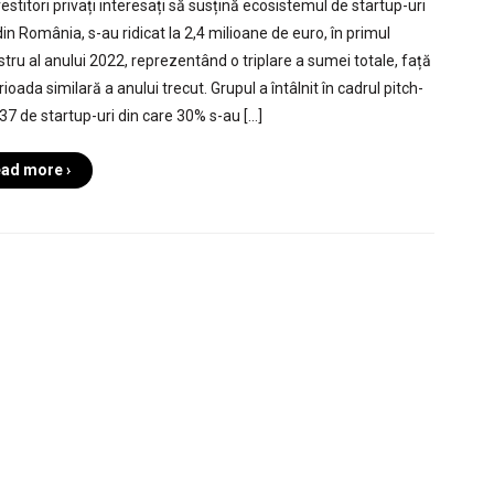
estitori privați interesați să susțină ecosistemul de startup-uri
in România, s-au ridicat la 2,4 milioane de euro, în primul
stru al anului 2022, reprezentând o triplare a sumei totale, față
ioada similară a anului trecut. Grupul a întâlnit în cadrul pitch-
 37 de startup-uri din care 30% s-au […]
ad more ›