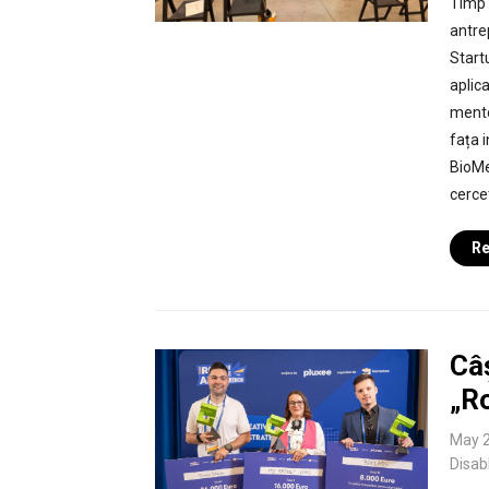
Timp 
antre
Start
aplic
mentor
fața i
BioMe
cercet
Re
Câș
„R
May 2
Disab