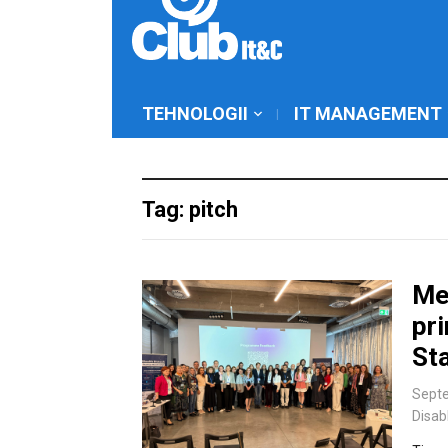
TEHNOLOGII
IT MANAGEMENT
Tag: pitch
Med
pri
St
Septe
Disab