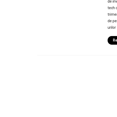
de inv
tech d
trime
de per
urilor
Re