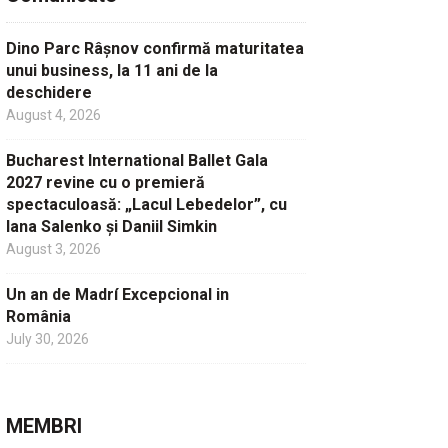
Dino Parc Râșnov confirmă maturitatea
unui business, la 11 ani de la
deschidere
August 4, 2026
Bucharest International Ballet Gala
2027 revine cu o premieră
spectaculoasă: „Lacul Lebedelor”, cu
Iana Salenko și Daniil Simkin
August 3, 2026
Un an de Madrí Excepcional in
România
July 30, 2026
MEMBRI