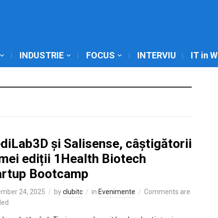
INDUSTRIE
FOCUS
INTERVIU
IT in 
iLab3D și Salisense, câștigătorii
mei ediții 1Health Biotech
artup Bootcamp
mber 24, 2025
by
clubitc
in
Evenimente
Comments are
led