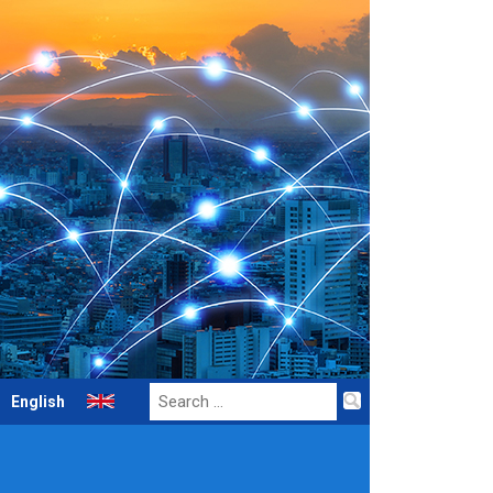
Search
English
for: