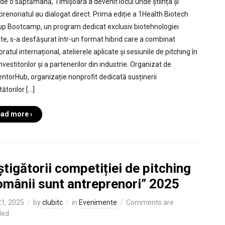
de o săptămână, Timișoara a devenit locul unde știința și
prenoriatul au dialogat direct. Prima ediție a 1Health Biotech
up Bootcamp, un program dedicat exclusiv biotehnologiei
ate, s-a desfășurat într-un format hibrid care a combinat
atul internațional, atelierele aplicate și sesiunile de pitching în
nvestitorilor și a partenerilor din industrie. Organizat de
ntorHub, organizație nonprofit dedicată susținerii
ătorilor […]
ad more ›
tigătorii competiției de pitching
omânii sunt antreprenori” 2025
1, 2025
by
clubitc
in
Evenimente
Comments are
led