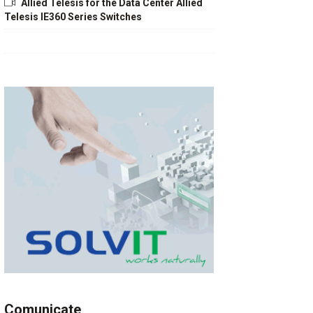
Allied Telesis for the Data Center Allied
Telesis IE360 Series Switches
Comunicate