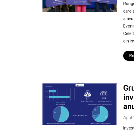
Rongo
care 
a avu
Eveni
Cele t
din in
Re
Gru
inv
an
April
Inves