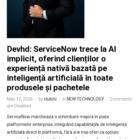
Devhd: ServiceNow trece la AI
implicit, oferind clienților o
experiență nativă bazată pe
inteligență artificială în toate
produsele și pachetele
May 12, 2026
by
clubitc
in
NEW TECHNOLOGY
Comments
are Disabled
ServiceNow marchează o schimbare majoră în piața
platformelor enterprise, integrând capabilitățile de inteligență
artificială direct în platformă, fără a le mai oferi ca opțiuni