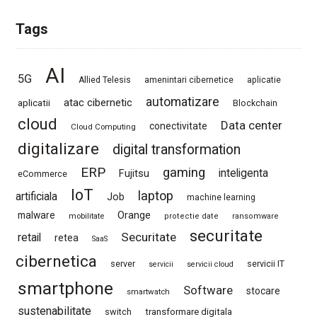
Tags
AI
5G
Allied Telesis
amenintari cibernetice
aplicatie
automatizare
atac cibernetic
aplicatii
Blockchain
cloud
Data center
conectivitate
Cloud Computing
digitalizare
digital transformation
ERP
gaming
Fujitsu
inteligenta
eCommerce
IoT
laptop
artificiala
Job
machine learning
Orange
malware
mobilitate
protectie date
ransomware
securitate
Securitate
retail
retea
SaaS
cibernetica
server
servicii IT
servicii
servicii cloud
smartphone
Software
stocare
smartwatch
sustenabilitate
switch
transformare digitala