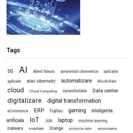
Tags
AI
5G
Allied Telesis
amenintari cibernetice
aplicatie
automatizare
atac cibernetic
aplicatii
Blockchain
cloud
Data center
conectivitate
Cloud Computing
digitalizare
digital transformation
ERP
gaming
Fujitsu
inteligenta
eCommerce
IoT
laptop
artificiala
Job
machine learning
Orange
malware
mobilitate
protectie date
ransomware