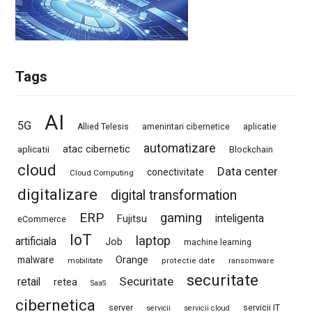
Tags
AI
5G
Allied Telesis
amenintari cibernetice
aplicatie
automatizare
atac cibernetic
aplicatii
Blockchain
cloud
Data center
conectivitate
Cloud Computing
digitalizare
digital transformation
ERP
gaming
Fujitsu
inteligenta
eCommerce
IoT
laptop
artificiala
Job
machine learning
Orange
malware
mobilitate
protectie date
ransomware
securitate
Securitate
retail
retea
SaaS
cibernetica
server
servicii IT
servicii
servicii cloud