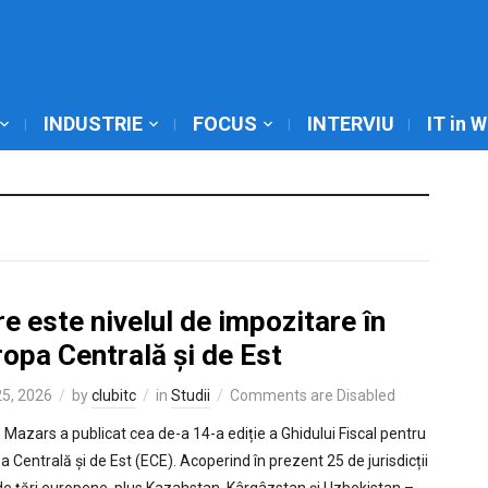
INDUSTRIE
FOCUS
INTERVIU
IT in 
e este nivelul de impozitare în
opa Centrală și de Est
5, 2026
by
clubitc
in
Studii
Comments are Disabled
s Mazars a publicat cea de-a 14-a ediție a Ghidului Fiscal pentru
a Centrală și de Est (ECE). Acoperind în prezent 25 de jurisdicții