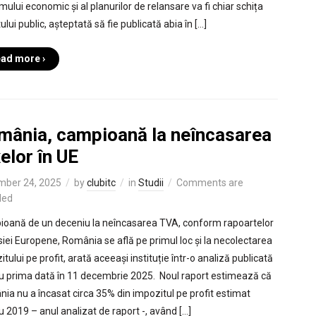
mului economic și al planurilor de relansare va fi chiar schița
lui public, așteptată să fie publicată abia în […]
ad more ›
mânia, campioană la neîncasarea
elor în UE
mber 24, 2025
by
clubitc
in
Studii
Comments are
led
oană de un deceniu la neîncasarea TVA, conform rapoartelor
iei Europene, România se află pe primul loc și la necolectarea
tului pe profit, arată aceeași instituție într-o analiză publicată
u prima dată în 11 decembrie 2025. Noul raport estimează că
ia nu a încasat circa 35% din impozitul pe profit estimat
u 2019 – anul analizat de raport -, având […]