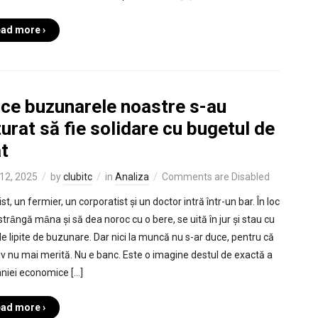
ad more ›
 ce buzunarele noastre s-au
urat să fie solidare cu bugetul de
t
12, 2025
by
clubitc
in
Analiza
Comments are Disabled
ist, un fermier, un corporatist și un doctor intră într-un bar. În loc
strȃngă mȃna și să dea noroc cu o bere, se uită în jur și stau cu
le lipite de buzunare. Dar nici la muncă nu s-ar duce, pentru că
iv nu mai merită. Nu e banc. Este o imagine destul de exactă a
iei economice […]
ad more ›