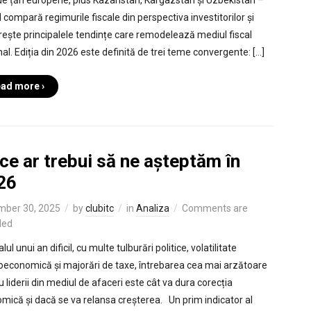
de țări europene, plus Kazahstan, Kârgâzstan și Uzbekistan –
 compară regimurile fiscale din perspectiva investitorilor și
ește principalele tendințe care remodelează mediul fiscal
nal. Ediția din 2026 este definită de trei teme convergente: […]
ad more ›
ce ar trebui să ne așteptăm în
26
mber 30, 2025
by
clubitc
in
Analiza
Comments are
led
alul unui an dificil, cu multe tulburări politice, volatilitate
economică și majorări de taxe, întrebarea cea mai arzătoare
 liderii din mediul de afaceri este cât va dura corecția
mică și dacă se va relansa creșterea. Un prim indicator al