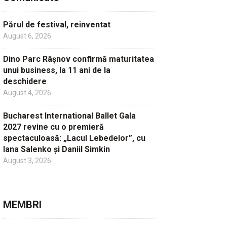
Părul de festival, reinventat
August 6, 2026
Dino Parc Râșnov confirmă maturitatea
unui business, la 11 ani de la
deschidere
August 4, 2026
Bucharest International Ballet Gala
2027 revine cu o premieră
spectaculoasă: „Lacul Lebedelor”, cu
Iana Salenko și Daniil Simkin
August 3, 2026
MEMBRI