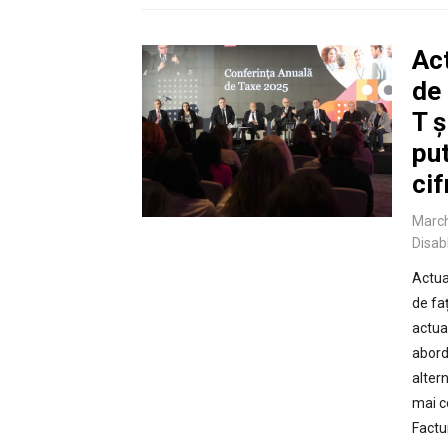
Act
de
T ș
pu
cif
March
Disab
Actua
de fa
actua
abord
alter
mai c
Factu