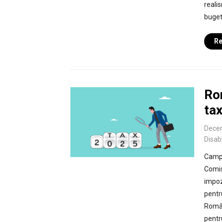
realis
bugetu
Re
Ro
tax
Dece
Disab
Campi
Comis
impozi
pentr
Român
pentr