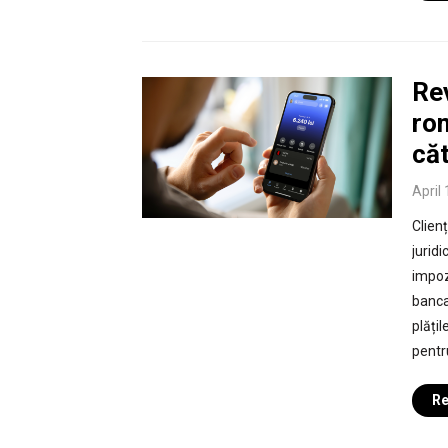
Rev
rom
că
April
Clien
juridi
impozi
bancar
plăți
pentru
Re