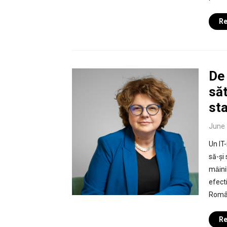
Re
De
săt
sta
June 
Un IT-
să-și 
mȃini
efect
Român
Re