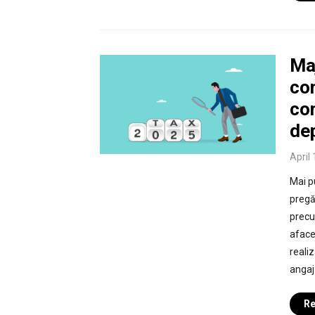
Ma
con
com
de
April
Mai p
pregăt
precu
aface
reali
angaj
Re