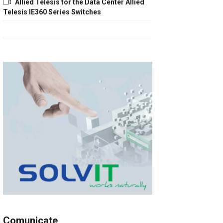
Allied Telesis for the Data Center Allied
Telesis IE360 Series Switches
Comunicate