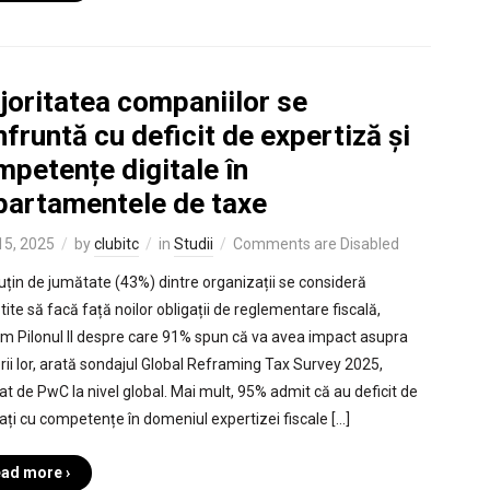
joritatea companiilor se
fruntă cu deficit de expertiză și
petențe digitale în
partamentele de taxe
 15, 2025
by
clubitc
in
Studii
Comments are Disabled
uțin de jumătate (43%) dintre organizații se consideră
ite să facă față noilor obligații de reglementare fiscală,
m Pilonul II despre care 91% spun că va avea impact asupra
rii lor, arată sondajul Global Reframing Tax Survey 2025,
zat de PwC la nivel global. Mai mult, 95% admit că au deficit de
ați cu competențe în domeniul expertizei fiscale […]
ad more ›