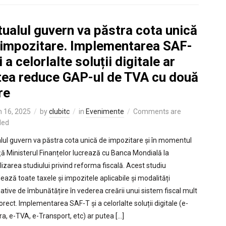
ualul guvern va păstra cota unică
 impozitare. Implementarea SAF-
i a celorlalte soluții digitale ar
tea reduce GAP-ul de TVA cu două
re
 16, 2025
by
clubitc
in
Evenimente
Comments are
led
lul guvern va păstra cota unică de impozitare și în momentul
ță Ministerul Finanțelor lucrează cu Banca Mondială la
lizarea studiului privind reforma fiscală. Acest studiu
ează toate taxele și impozitele aplicabile și modalități
native de îmbunătățire în vederea creării unui sistem fiscal mult
orect. Implementarea SAF-T și a celorlalte soluții digitale (e-
ra, e-TVA, e-Transport, etc) ar putea […]