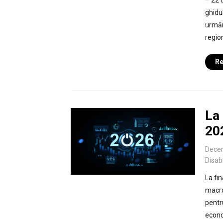
– 22 
ghidul
urmăr
regio
Re
La 
20
Dece
Disab
La fin
macro
pentru
econo