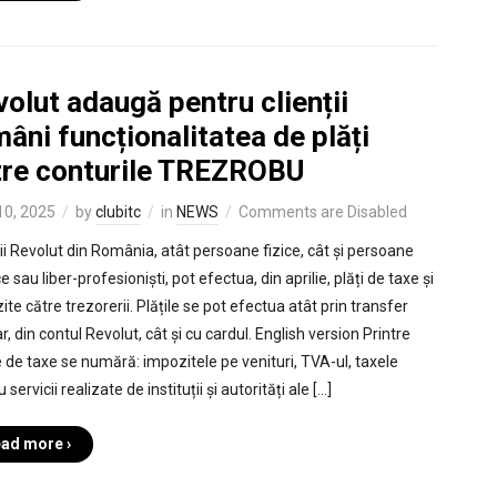
olut adaugă pentru clienții
âni funcționalitatea de plăți
tre conturile TREZROBU
 10, 2025
by
clubitc
in
NEWS
Comments are Disabled
ții Revolut din România, atât persoane fizice, cât și persoane
ce sau liber-profesioniști, pot efectua, din aprilie, plăți de taxe și
te către trezorerii. Plățile se pot efectua atât prin transfer
, din contul Revolut, cât și cu cardul. English version Printre
le de taxe se numără: impozitele pe venituri, TVA-ul, taxele
 servicii realizate de instituții și autorități ale […]
ad more ›