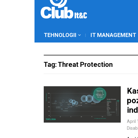
TEHNOLOGII
IT MANAGEMENT
Tag: Threat Protection
Ka
poz
ind
April
Disab