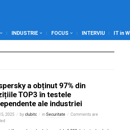
INDUSTRIE
FOCUS
INTERVIU
IT in 
spersky a obținut 97% din
ițiile TOP3 în testele
ependente ale industriei
 15, 2025
by
clubitc
in
Securitate
Comments are
led