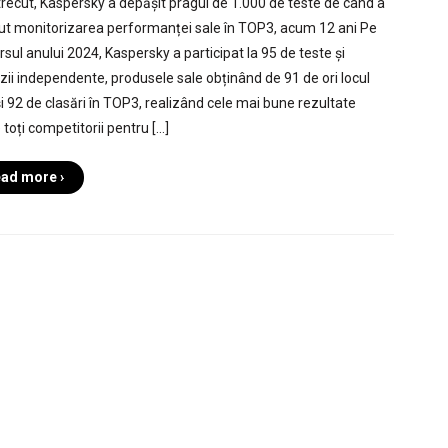
trecut, Kaspersky a depășit pragul de 1.000 de teste de când a
ut monitorizarea performanței sale în TOP3, acum 12 ani Pe
rsul anului 2024, Kaspersky a participat la 95 de teste și
zii independente, produsele sale obținând de 91 de ori locul
 și 92 de clasări în TOP3, realizând cele mai bune rezultate
 toți competitorii pentru […]
ad more ›