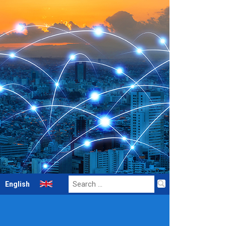
Search
English
for: