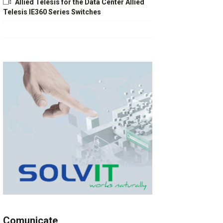
Allied Telesis for the Data Center Allied
Telesis IE360 Series Switches
Comunicate