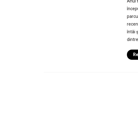
Anul 
încep
parcu
recen
întâi
dintre
Re