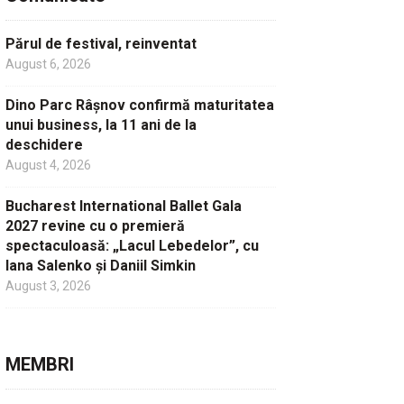
Părul de festival, reinventat
August 6, 2026
Dino Parc Râșnov confirmă maturitatea
unui business, la 11 ani de la
deschidere
August 4, 2026
Bucharest International Ballet Gala
2027 revine cu o premieră
spectaculoasă: „Lacul Lebedelor”, cu
Iana Salenko și Daniil Simkin
August 3, 2026
MEMBRI