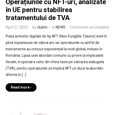
Operațiunile cu NFT-uri, analizate
în UE pentru stabilirea
tratamentului de TVA
April 27, 2023
by
clubitc
in
NEWS
Comments are Disabled
Piața activelor digitale de tip NFT (Non-Fungible Tokens) este în
plină expansiune de câțiva ani, iar operațiunile cu astfel de
instrumente au crescut exponențial la nivel global, inclusiv în
România. Lipsa unei abordări comune cu privire la implicațiile
fiscale, in special a celor din sfera taxei pe valoarea adăugată
(TVA), pentru operațiunile ce implică NFT-uri duce la abordări
diferite în […]
Read more ›