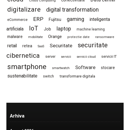
conectivitate
Cloud Computing
digitalizare
digital transformation
ERP
gaming
Fujitsu
inteligenta
eCommerce
IoT
laptop
artificiala
Job
machine learning
Orange
malware
mobilitate
protectie date
ransomware
securitate
Securitate
retail
retea
SaaS
cibernetica
server
servicii IT
servicii
servicii cloud
smartphone
Software
stocare
smartwatch
sustenabilitate
switch
transformare digitala
Arhiva