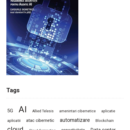
Tags
AI
5G
Allied Telesis
amenintari cibernetice
aplicatie
automatizare
atac cibernetic
aplicatii
Blockchain
cloud
Data center