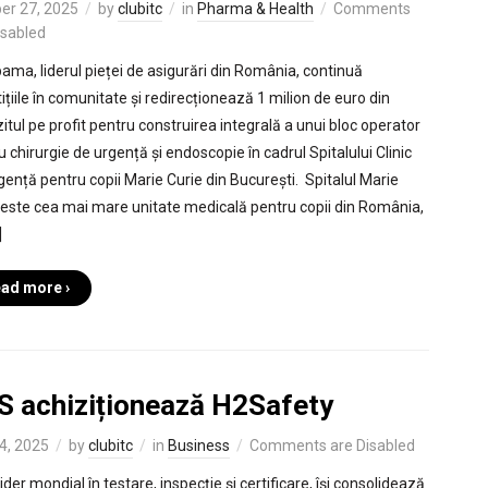
er 27, 2025
by
clubitc
in
Pharma & Health
Comments
isabled
ama, liderul pieței de asigurări din România, continuă
ițiile în comunitate și redirecționează 1 milion de euro din
itul pe profit pentru construirea integrală a unui bloc operator
 chirurgie de urgență și endoscopie în cadrul Spitalului Clinic
gență pentru copii Marie Curie din București. Spitalul Marie
 este cea mai mare unitate medicală pentru copii din România,
]
ad more ›
S achiziționează H2Safety
4, 2025
by
clubitc
in
Business
Comments are Disabled
ider mondial în testare, inspecție și certificare, își consolidează