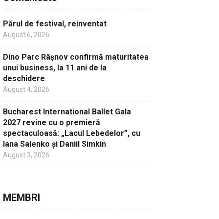
Părul de festival, reinventat
August 6, 2026
Dino Parc Râșnov confirmă maturitatea
unui business, la 11 ani de la
deschidere
August 4, 2026
Bucharest International Ballet Gala
2027 revine cu o premieră
spectaculoasă: „Lacul Lebedelor”, cu
Iana Salenko și Daniil Simkin
August 3, 2026
MEMBRI