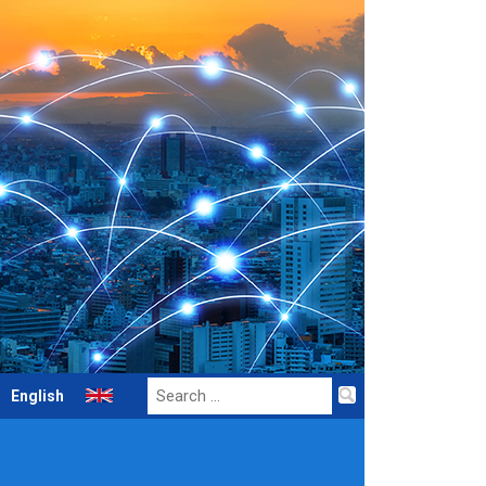
Search
English
for: