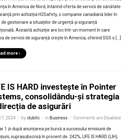
nța în America de Nord, întărind oferta de servicii de sănătate
guranță prin achiziția H2Safety, o companie canadiană lider în
i de gestionare a situațiilor de urgență și siguranță
țională. Această achiziție are loc într-un moment în care
ea de servicii de siguranță crește în America, oferind SGS o […]
ad more ›
E IS HARD investește în Pointer
stems, consolidându-și strategia
direcția de asigurări
 17, 2024
by
clubitc
in
Business
Comments are Disabled
ar 1 zi după anunțarea pe bursă a succesului emisiunii de
ațiuni, suprasubscrisă în procent de 242%, LIFE IS HARD (LIH),