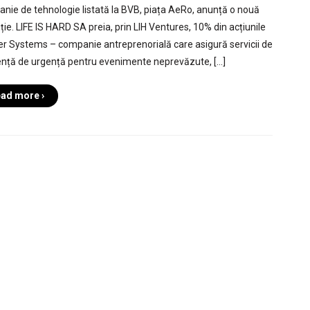
nie de tehnologie listată la BVB, piața AeRo, anunță o nouă
ție. LIFE IS HARD SA preia, prin LIH Ventures, 10% din acțiunile
er Systems – companie antreprenorială care asigură servicii de
ență de urgență pentru evenimente neprevăzute, […]
ad more ›