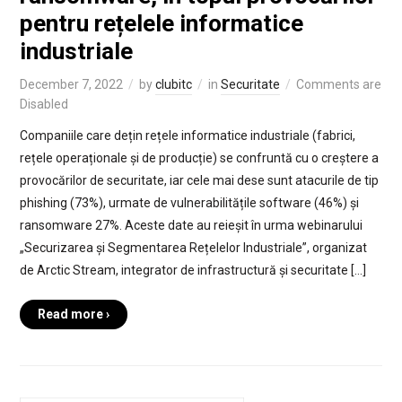
pentru rețelele informatice
industriale
December 7, 2022
by
clubitc
in
Securitate
Comments are
Disabled
Companiile care dețin rețele informatice industriale (fabrici,
rețele operaționale și de producție) se confruntă cu o creștere a
provocărilor de securitate, iar cele mai dese sunt atacurile de tip
phishing (73%), urmate de vulnerabilitățile software (46%) și
ransomware 27%. Aceste date au reieșit în urma webinarului
„Securizarea și Segmentarea Rețelelor Industriale”, organizat
de Arctic Stream, integrator de infrastructură și securitate […]
Read more ›