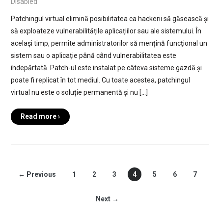
Disabled
Patchingul virtual elimină posibilitatea ca hackerii să găsească și
să exploateze vulnerabilitățile aplicațiilor sau ale sistemului. În
același timp, permite administratorilor să mențină funcțional un
sistem sau o aplicație până când vulnerabilitatea este
îndepărtată. Patch-ul este instalat pe câteva sisteme gazdă și
poate fi replicat în tot mediul. Cu toate acestea, patchingul
virtual nu este o soluție permanentă și nu […]
Read more ›
← Previous
1
2
3
4
5
6
7
Next →