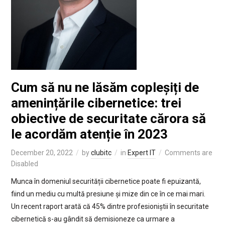
Cum să nu ne lăsăm copleșiți de
amenințările cibernetice: trei
obiective de securitate cărora să
le acordăm atenție în 2023
December 20, 2022
by
clubitc
in
Expert IT
Comments are
Disabled
Munca în domeniul securității cibernetice poate fi epuizantă,
fiind un mediu cu multă presiune și mize din ce în ce mai mari.
Un recent raport arată că 45% dintre profesioniștii în securitate
cibernetică s-au gândit să demisioneze ca urmare a