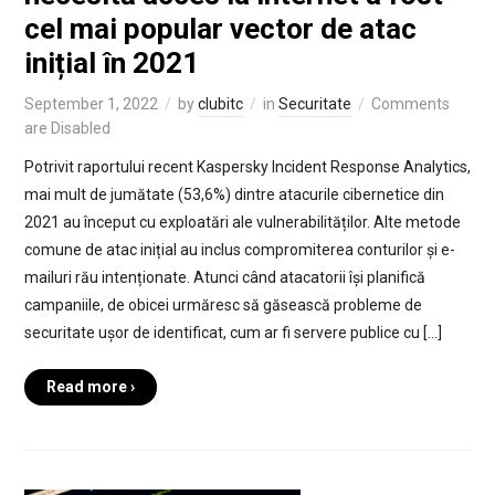
cel mai popular vector de atac
inițial în 2021
September 1, 2022
by
clubitc
in
Securitate
Comments
are Disabled
Potrivit raportului recent Kaspersky Incident Response Analytics,
mai mult de jumătate (53,6%) dintre atacurile cibernetice din
2021 au început cu exploatări ale vulnerabilităților. Alte metode
comune de atac inițial au inclus compromiterea conturilor și e-
mailuri rău intenționate. Atunci când atacatorii își planifică
campaniile, de obicei urmăresc să găsească probleme de
securitate ușor de identificat, cum ar fi servere publice cu […]
Read more ›