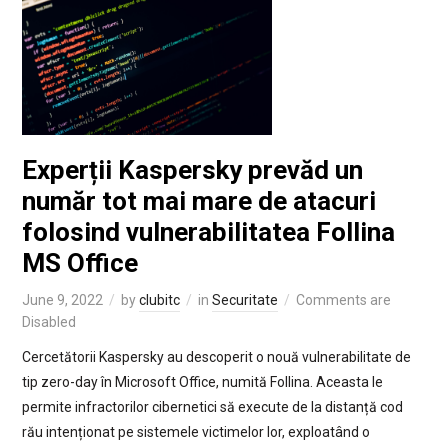
Experții Kaspersky prevăd un
număr tot mai mare de atacuri
folosind vulnerabilitatea Follina
MS Office
June 9, 2022
by
clubitc
in
Securitate
Comments are
Disabled
Cercetătorii Kaspersky au descoperit o nouă vulnerabilitate de
tip zero-day în Microsoft Office, numită Follina. Aceasta le
permite infractorilor cibernetici să execute de la distanță cod
rău intenționat pe sistemele victimelor lor, exploatând o