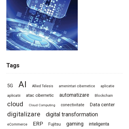
Tags
AI
5G
Allied Telesis
amenintari cibernetice
aplicatie
automatizare
atac cibernetic
aplicatii
Blockchain
cloud
Data center
conectivitate
Cloud Computing
digitalizare
digital transformation
ERP
gaming
Fujitsu
inteligenta
eCommerce