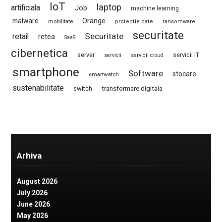
IoT
laptop
artificiala
Job
machine learning
Orange
malware
mobilitate
protectie date
ransomware
securitate
Securitate
retail
retea
SaaS
cibernetica
server
servicii IT
servicii
servicii cloud
smartphone
Software
stocare
smartwatch
sustenabilitate
switch
transformare digitala
Arhiva
August 2026
July 2026
June 2026
May 2026