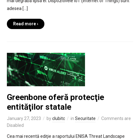
mai degrabă lipsa ei. Dispozitivele IoT (Internet of Things) sunt
adesea […]
Read more ›
Greenbone oferă protecţie
entităţilor statale
January 27, 2023
by
clubitc
in
Securitate
Comments are
Disabled
Cea mai recentă ediţie a raportului ENISA Threat Landscape