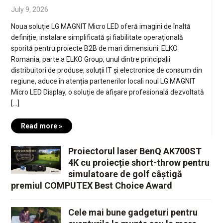
July 9, 2026
Noua soluție LG MAGNIT Micro LED oferă imagini de înaltă
definiție, instalare simplificată și fiabilitate operațională
sporită pentru proiecte B2B de mari dimensiuni. ELKO
Romania, parte a ELKO Group, unul dintre principalii
distribuitori de produse, soluții IT și electronice de consum din
regiune, aduce în atenția partenerilor locali noul LG MAGNIT
Micro LED Display, o soluție de afișare profesională dezvoltată
[…]
Read more »
Proiectorul laser BenQ AK700ST
4K cu proiecție short-throw pentru
simulatoare de golf câștigă
premiul COMPUTEX Best Choice Award
Cele mai bune gadgeturi pentru
aventurile la munte sau la mare