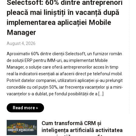
Selectsoft: 60% dintre antreprenori
pleacă mai liniștiți în vacanță după
implementarea aplicației Mobile
Manager
August 4, 2026
Aproximativ 60% dintre clienții Selectsoft, un furnizor român
de soluții ERP pentru IMM-uri, au implementat Mobile
Manager, o soluție care oferă antreprenorilor acces în timp
real la indicatorii esențiali ai afacerii direct pe telefonul mobil.
Potrivit datelor companiei, utilizatorii aplicației și-au prelungit
concediile cu cel puțin 50%, iar frecvența vacanțelor și a mini-
vacanțelor s-a dublat, pe fondul posibilității de a […]
Read more »
Cum transformă CRM și
inteligența artificială activitatea