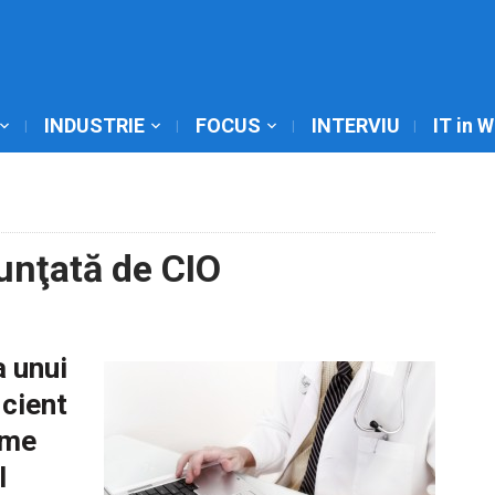
INDUSTRIE
FOCUS
INTERVIU
IT in 
unţată de CIO
a unui
icient
rme
l