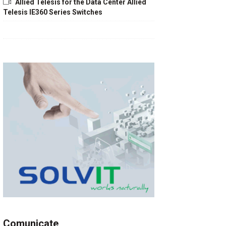
Allied Telesis for the Data Center Allied
Telesis IE360 Series Switches
Comunicate