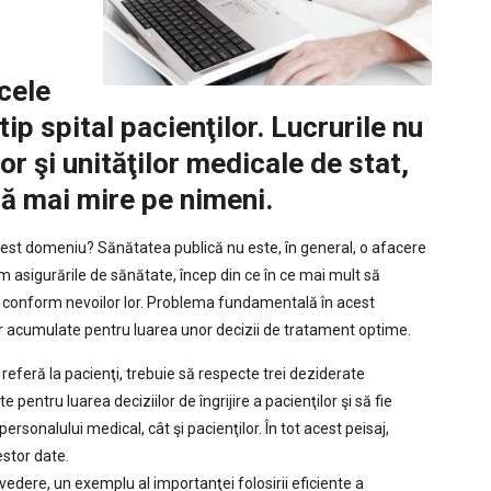
 cele
tip spital pacienţilor. Lucrurile nu
lor şi unităţilor medicale de stat,
să mai mire pe nimeni.
cest domeniu? Sănătatea publică nu este, în general, o afacere
asigurările de sănătate, încep din ce în ce mai mult să
te conform nevoilor lor. Problema fundamentală în acest
lor acumulate pentru luarea unor decizii de tratament optime.
eferă la pacienţi, trebuie să respecte trei deziderate
 pentru luarea deciziilor de îngrijire a pacienţilor şi să fie
personalului medical, cât şi pacienţilor. În tot acest peisaj,
estor date.
 vedere,
un exemplu al importanţei folosirii eficiente a