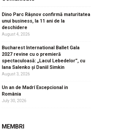
Dino Parc Râșnov confirmă maturitatea
unui business, la 11 ani de la
deschidere
August 4, 2026
Bucharest International Ballet Gala
2027 revine cu o premieră
spectaculoasă: „Lacul Lebedelor”, cu
Iana Salenko și Daniil Simkin
August 3, 2026
Un an de Madrí Excepcional in
România
July 30, 2026
MEMBRI