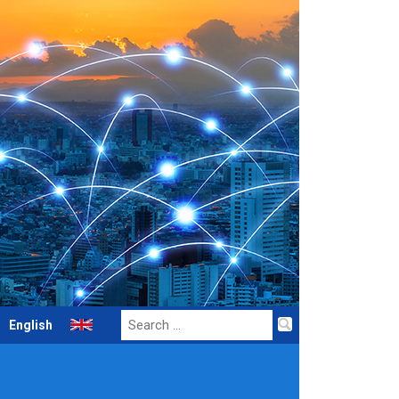
Search
English
for: