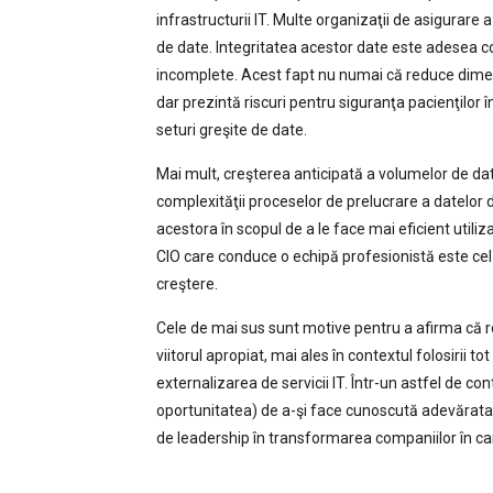
infrastructurii IT. Multe organizaţii de asigurare 
de date. Integritatea acestor date este adesea c
incomplete. Acest fapt nu numai că reduce dimens
dar prezintă riscuri pentru siguranţa pacienţilor în
seturi greşite de date.
Mai mult, creşterea anticipată a volumelor de dat
complexităţii proceselor de prelucrare a datelor di
acestora în scopul de a le face mai eficient utiliz
CIO care conduce o echipă profesionistă este cel 
creştere.
Cele de mai sus sunt motive pentru a afirma că r
viitorul apropiat, mai ales în contextul folosirii
externalizarea de servicii IT. Într-un astfel de cont
oportunitatea) de a-şi face cunoscută adevărata va
de leadership în transformarea companiilor în ca