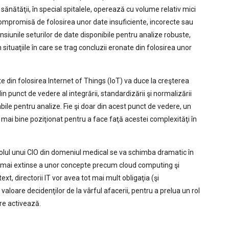
a sănătăţii, în special spitalele, operează cu volume relativ mici
ompromisă de folosirea unor date insuficiente, incorecte sau
iunile seturilor de date disponibile pentru analize robuste,
 situaţiile în care se trag concluzii eronate din folosirea unor
e din folosirea Internet of Things (IoT) va duce la creşterea
n punct de vedere al integrării, standardizării şi normalizării
abile pentru analize. Fie şi doar din acest punct de vedere, un
mai bine poziţionat pentru a face faţă acestei complexităţi în
olul unui CIO din domeniul medical se va schimba dramatic în
 tot mai extinse a unor concepte precum cloud computing şi
ext, directorii IT vor avea tot mai mult obligaţia (şi
loare decidenţilor de la vârful afacerii, pentru a prelua un rol
re activează.