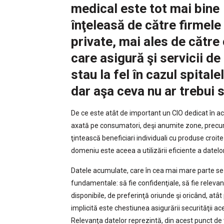
medical este tot mai bine
înţeleasă de către firmele
private, mai ales de către
care asigură şi servicii de 
stau la fel în cazul spitale
dar aşa ceva nu ar trebui 
De ce este atât de important un CIO dedicat în a
axată pe consumatori, deşi anumite zone, precum 
ţintească beneficiari individuali cu produse croi
domeniu este aceea a utilizării eficiente a date
Datele acumulate, care în cea mai mare parte se r
fundamentale: să fie confidenţiale, să fie relevante
disponibile, de preferinţă oriunde şi oricând, atât 
implicită este chestiunea asigurării securităţii ac
Relevanţa datelor reprezintă, din acest punct de