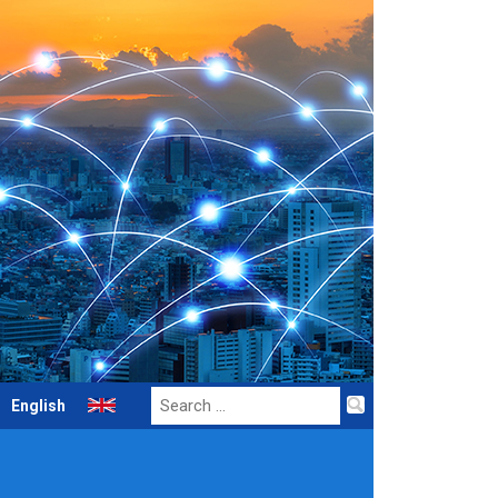
Search
English
for: