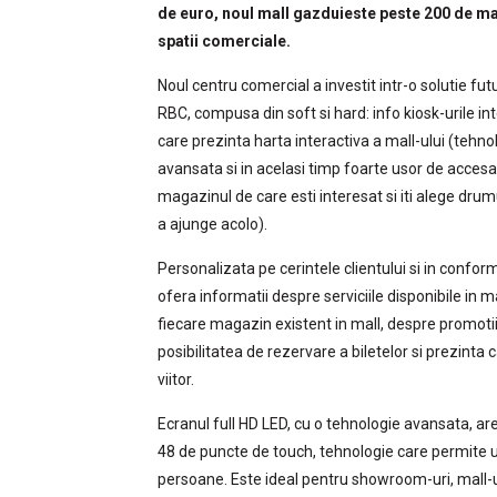
de euro, noul mall gazduieste peste 200 de m
spatii comerciale.
Noul centru comercial a investit intr-o solutie fut
RBC, compusa din soft si hard: info kiosk-urile in
care prezinta harta interactiva a mall-ului (tehno
avansata si in acelasi timp foarte usor de accesa
magazinul de care esti interesat si iti alege dru
a ajunge acolo).
Personalizata pe cerintele clientului si in conform
ofera informatii despre serviciile disponibile in ma
fiecare magazin existent in mall, despre promotii,
posibilitatea de rezervare a biletelor si prezint
viitor.
Ecranul full HD LED, cu o tehnologie avansata, ar
48 de puncte de touch, tehnologie care permite ut
persoane. Este ideal pentru showroom-uri, mall-ur