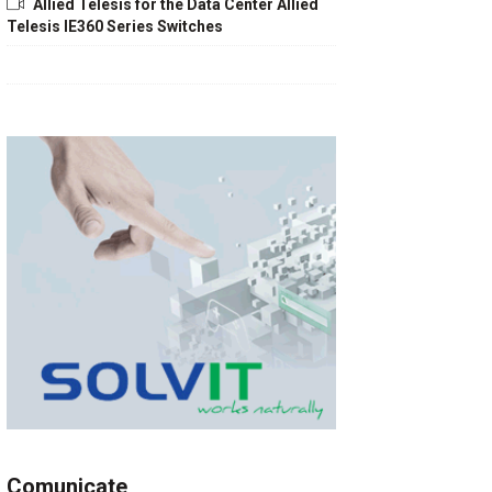
Allied Telesis for the Data Center Allied
Telesis IE360 Series Switches
Comunicate