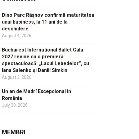
Dino Parc Râșnov confirmă maturitatea
unui business, la 11 ani de la
deschidere
August 4, 2026
Bucharest International Ballet Gala
2027 revine cu o premieră
spectaculoasă: „Lacul Lebedelor”, cu
Iana Salenko și Daniil Simkin
August 3, 2026
Un an de Madrí Excepcional in
România
July 30, 2026
MEMBRI