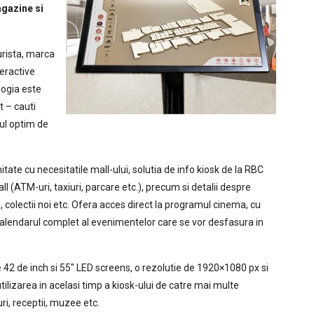
agazine si
urista, marca
teractive
logia este
t – cauti
mul optim de
itate cu necesitatile mall-ului, solutia de info kiosk de la RBC
ll (ATM-uri, taxiuri, parcare etc.), precum si detalii despre
 colectii noi etc. Ofera acces direct la programul cinema, cu
a calendarul complet al evenimentelor care se vor desfasura in
e 42 de inch si 55″ LED screens, o rezolutie de 1920×1080 px si
ilizarea in acelasi timp a kiosk-ului de catre mai multe
i, receptii, muzee etc.