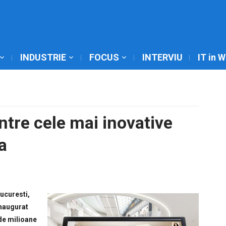
INDUSTRIE
FOCUS
INTERVIU
IT in 
ntre cele mai inovative
a
ucuresti,
inaugurat
 de milioane