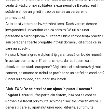
cealaltă, văd promovabilitatea la examenul de Bacalaureat în
scădere an de an și mă intreb ce șanse au cei care nu
promovează.
Asta dacă vorbim de învățământ liceal. Dacă vorbim despre
învățământul universitar văd că primim CV-uri ale unor
persoane a căror diplomă nu reflectă nicio competență practică
sau persoane foarte pregătite într-un domeniu diferit de cel în
care au absolvit.
Pe scurt, foarte greu o diplomă îți garantează un loc de muncă
în același domeniu. În IT e mai simplu, dar ce facem cu un
absolvent de studii europene? Câți dintre ei profesează și mai
concret, ce anume ar trebui să profeseze un astfel de candidat?
Sincer nu am idee, dar uneori mă intreb.
Club IT&C: De ce crezi că am ajuns în punctul acesta?
Bogdan Herea:
Nu fac parte din sistem, însă pot să cred că
Romania a trecut prin multe schimbări sociale. Practic avem 3
generații care au aparținut unor epoci diferite, sunt multe