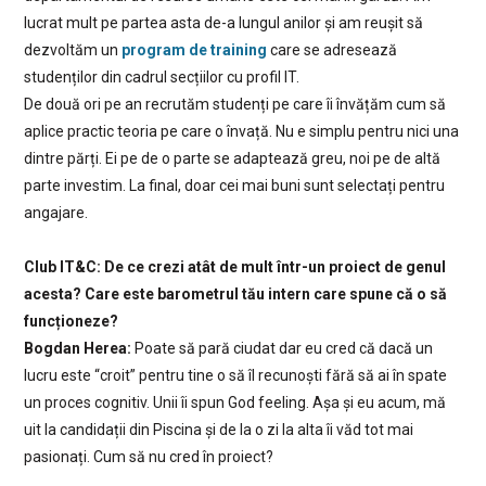
lucrat mult pe partea asta de-a lungul anilor și am reușit să
dezvoltăm un
program de training
care se adresează
studenților din cadrul secțiilor cu profil IT.
De două ori pe an recrutăm studenți pe care îi învățăm cum să
aplice practic teoria pe care o învață. Nu e simplu pentru nici una
dintre părți. Ei pe de o parte se adaptează greu, noi pe de altă
parte investim. La final, doar cei mai buni sunt selectați pentru
angajare.
Club IT&C: De ce crezi atât de mult într-un proiect de genul
acesta? Care este barometrul tău intern care spune că o să
funcționeze?
Bogdan Herea:
Poate să pară ciudat dar eu cred că dacă un
lucru este “croit” pentru tine o să îl recunoști fără să ai în spate
un proces cognitiv. Unii îi spun God feeling. Așa și eu acum, mă
uit la candidații din Piscina și de la o zi la alta îi văd tot mai
pasionați. Cum să nu cred în proiect?