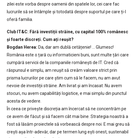
zilei este vorba despre oamenii din spatele lor, cei care fac
lucrurile să se întâmple și totodată despre suportul pe care ți-l
oferă familia.
Club IT&C: Fără investiții străine, cu capital 100% românesc
și foarte discreți. Cum ați reușit?
Bogdan Herea:
Da, dar am dublă cetățenie! … Glumesc!
România este o țară cu informaticieni buni, sunt multe țări care
cumpără servicii de la companiile românești de IT. Cred că
răspunsul e simplu, am reușit să creăm valoare strict prin
prisma lucrurilor pe care știm cum să le facem, nu am avut
nevoie de investiții străine. Am livrat și am încasat. Nu avem
stocuri, nu avem capabilități logistice, e mai simplu din punctul
acesta de vedere.
În ceea ce privește discreția am încercat să ne concentrăm pe
ce avem de făcut și să facem cât mai bine. Strategia noastră a
fost să lăsăm proiectele să vorbească despre noi. E mai greu să
crești așa într-adevăr, dar pe termen lung ești onest, sustenabil