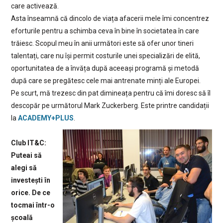
care activează.
Asta înseamnă că dincolo de viața afacerii mele îmi concentrez
eforturile pentru a schimba ceva în bine în societatea în care
trăiesc. Scopul meu în anii următori este să ofer unor tineri
talentați, care nu își permit costurile unei specializări de elită,
oportunitatea de a învăța după aceeași programă și metodă
după care se pregătesc cele mai antrenate minți ale Europei.
Pe scurt, mă trezesc din pat dimineața pentru că îmi doresc să îl
descopăr pe următorul Mark Zuckerberg. Este printre candidații
la
ACADEMY+PLUS
.
Club IT&C:
Puteai să
alegi să
investești în
orice. De ce
tocmai într-o
școală