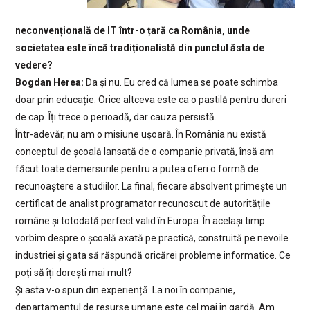
neconvențională de IT într-o țară ca România, unde
societatea este încă tradiționalistă din punctul ăsta de
vedere?
Bogdan Herea:
Da și nu. Eu cred că lumea se poate schimba
doar prin educație. Orice altceva este ca o pastilă pentru dureri
de cap. Îți trece o perioadă, dar cauza persistă.
Într-adevăr, nu am o misiune ușoară. În România nu există
conceptul de școală lansată de o companie privată, însă am
făcut toate demersurile pentru a putea oferi o formă de
recunoaștere a studiilor. La final, fiecare absolvent primește un
certificat de analist programator recunoscut de autoritățile
române și totodată perfect valid în Europa. În același timp
vorbim despre o școală axată pe practică, construită pe nevoile
industriei și gata să răspundă oricărei probleme informatice. Ce
poți să îți dorești mai mult?
Și asta v-o spun din experiență. La noi în companie,
departamentul de resurse umane este cel mai în gardă. Am