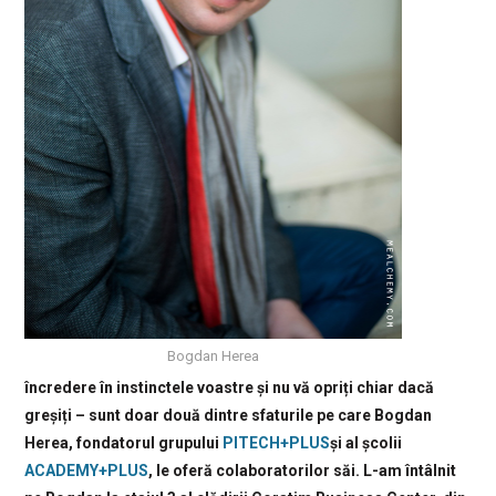
Bogdan Herea
încredere în instinctele voastre și nu vă opriți chiar dacă
greșiți – sunt doar două dintre sfaturile pe care Bogdan
Herea, fondatorul grupului
PITECH+PLUS
și al școlii
ACADEMY+PLUS
, le oferă colaboratorilor săi. L-am întâlnit