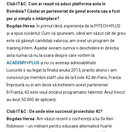
Club IT&C: Cum ai reușit să aduci platforma asta în
România? Căutai un parteneriat de genul acesta sau a fost
pur și simplu o întâmplare?
Bogdan Herea:
În primul rând, experiența de la PITECH+PLUS
și-a spus cuvântul. Cum vă spuneam, când am văzut cât de greu
este să găsești candidați valoroși, am creat un program de
training intern. Așadar aveam cumva o deschidere în direcția
asta numai că nu la scara despre care vorbim la
ACADEMY+PLUS
și nu cu aceeași adresabilitate.
Lucrurile s-au legat la finalul anului 2013, practic atunci i-am
cunoscut pe membrii staff-ului de la Ecole 42 din Paris, Franța.
Împreună cu ei am decis să încheiem acest parteneriat.
În Franța, 42 este visul oricărui programator talentat. Anul trecut
au avut 50.000 de aplicanți.
Club IT&C : De unde vine succesul proiectului 42?
Bogdan Herea:
Am văzut recent o conferință a lui Sir Ken
Robinson – un militant pentru educație alternativă foarte