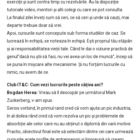
exerciții și sunt contra timp cu rezolvările. Au la dispoziție
tutoriale video, mentori și alti colegi cu care se pot consulta.
La finalul zilei înveți cum să ceri, ce să ceri și unde să cauți, mai
departe trebuie doar să vrei.
Apoi, cursurile sunt concepute sub forma studiilor de caz. Se
lucrează în echipă, se noteaza în echipă. Ești propriul tău stăpân
și ai responsabilitatea vieții tale. Când le dai o viziune practică de
genul”dacă nu știi să faci, nu vei avea un loc de muncă”, încep să
se puna în mișcare alte mecanisme. Și nu forțăm lucrurile cu
nimic, nu avem de ce.
Club IT&C: Cum vezi lucrurile peste câțiva ani?
Bogdan Herea:
Vreau să îl descopăr pe următorul Mark
Zuckerberg, v-am spus.
Serios vorbind, în primul rand cred că vom ajuta un pic industria,
în al doilea rând cred că vom rezolva un pic și problemele de
absorbție ale celor care nu au obținut o diplomă din varii motive.
Practic, obiectivul final este să selectăm dintre cei care urmează
cursurile acele profile de antreprenori și împreună să cream