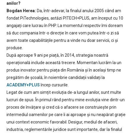
anilor?
Bogdan Herea:
Da, într-adevar, la finalul anului 2005 când am
fondat PiTechnologies, astăzi PITECH+PLUS, am început cu 10
angajați care lucrau în PHP. La momentul respectiv îmi doream
să duc compania într-o direcție în care vom putea într-o zi să
avem toate capabilitățile pentru a vinde nu doar servicii, ci și
produse.
După aproape 9 ani pe piață, în 2014, strategia noastră
operațională include această trecere. Momentan lucrâm la un
produs inovator pentru piața din România și în același timp ne
pregătim de școală; în noiembrie candidații validați la
ACADEMY+PLUS
încep cursurile.
Legat de cum am simțit evoluția de-a lungul anilor, sunt multe
lucruri de spus. În primul rând pentru mine evoluția vine dintr-un
proces de învățare și cred că o afacere se construiește prin
intermediul oamenilor pe care îi ai aproape și nu neapărat grație
unui context economic favorabil. Desigur, mediul de afaceri,
industria, reglementările juridice sunt importante, dar la finalul