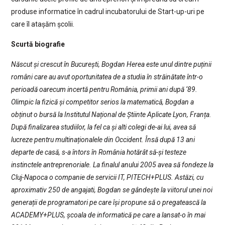
produse informatice în cadrul incubatorului de Start-up-uri pe
care îl atașăm școlii.
Scurtă biografie
Născut și crescut în București, Bogdan Herea este unul dintre puținii
români care au avut oportunitatea de a studia în străinătate într-o
perioadă oarecum incertă pentru România, primii ani după ‘89.
Olimpic la fizică și competitor serios la matematică, Bogdan a
obținut o bursă la Institutul Național de Știinte Aplicate Lyon, Franța.
După finalizarea studiilor, la fel ca și alti colegi de-ai lui, avea să
lucreze pentru multinaționalele din Occident. Însă după 13 ani
departe de casă, s-a întors în România hotărât să-și testeze
instinctele antreprenoriale. La finalul anului 2005 avea să fondeze la
Cluj-Napoca o companie de servicii IT, PITECH+PLUS. Astăzi, cu
aproximativ 250 de angajati, Bogdan se gândește la viitorul unei noi
generații de programatori pe care își propune să o pregatească la
ACADEMY+PLUS, școala de informatică pe care a lansat-o în mai