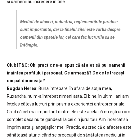
și oamenii au încredere în tine.
Mediul de afaceri, industria, reglementările juridice
sunt importante, dar la finalul zilei este vorba despre
oamenii din spatele lor, cei care fac lucrurile să se
întâmple.
Club IT&C: Ok, practic ne-ai spus că ai ales să pui oamenii
înaintea profitului personal. Ce urmează? De ce te trezești
din pat dimineața?
Bogdan Herea:
Buna întrebare! În afară de soția mea,
Ruxandra, nu m-a întrebat nimeni asta. Ei bine, în ultimii ani am
înțeles câteva lucruri prin prisma experienței antreprenoriale.
Cred că cel mai important dintre ele este acela că nu ești un om
complet dacă nu te gândești la cei din jurul tău. Am încercat să
imprim asta și angajaților mei. Practic, eu cred că o afacere este
sănătoasă atunci când se preocupă de sănătatea mediului în