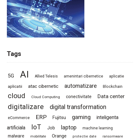
Tags
AI
5G
Allied Telesis
amenintari cibernetice
aplicatie
automatizare
atac cibernetic
aplicatii
Blockchain
cloud
Data center
conectivitate
Cloud Computing
digitalizare
digital transformation
ERP
gaming
Fujitsu
inteligenta
eCommerce
IoT
laptop
artificiala
Job
machine learning
Orange
malware
mobilitate
protectie date
ransomware