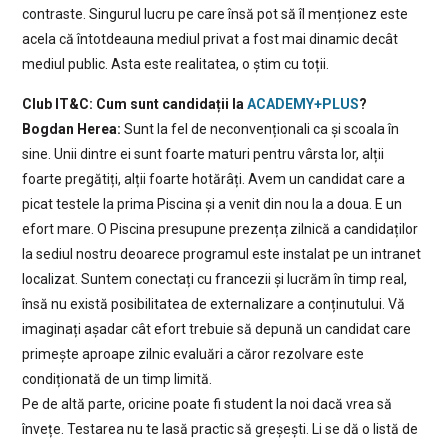
contraste. Singurul lucru pe care însă pot să îl menționez este
acela că întotdeauna mediul privat a fost mai dinamic decât
mediul public. Asta este realitatea, o știm cu toții.
Club IT&C: Cum sunt candidații la
ACADEMY+PLUS
?
Bogdan Herea:
Sunt la fel de neconvenționali ca și scoala în
sine. Unii dintre ei sunt foarte maturi pentru vârsta lor, alții
foarte pregătiți, alții foarte hotărâți. Avem un candidat care a
picat testele la prima Piscina și a venit din nou la a doua. E un
efort mare. O Piscina presupune prezența zilnică a candidaților
la sediul nostru deoarece programul este instalat pe un intranet
localizat. Suntem conectați cu francezii și lucrăm în timp real,
însă nu există posibilitatea de externalizare a conținutului. Vă
imaginați așadar cât efort trebuie să depună un candidat care
primește aproape zilnic evaluări a căror rezolvare este
condiționată de un timp limită.
Pe de altă parte, oricine poate fi student la noi dacă vrea să
învețe. Testarea nu te lasă practic să greșești. Li se dă o listă de