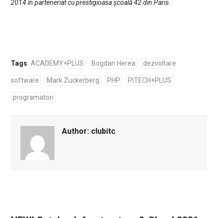
2014 în parteneriat cu prestigioasa școală 42 din Paris.
Tags
ACADEMY+PLUS
Bogdan Herea
dezvoltare
software
Mark Zuckerberg
PHP
PITECH+PLUS
programatori
Author:
clubitc