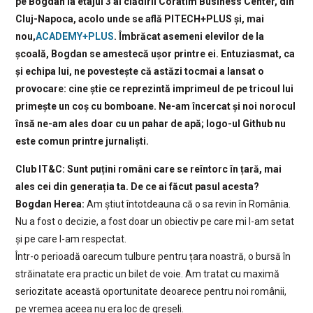
pe Bogdan la etajul 3 al clădirii Coratim Business Center, din
Cluj-Napoca, acolo unde se află PITECH+PLUS și, mai
nou,
ACADEMY+PLUS
. Îmbrăcat asemeni elevilor de la
școală, Bogdan se amestecă ușor printre ei. Entuziasmat, ca
și echipa lui, ne povestește că astăzi tocmai a lansat o
provocare: cine știe ce reprezintă imprimeul de pe tricoul lui
primește un coș cu bomboane. Ne-am încercat și noi norocul
însă ne-am ales doar cu un pahar de apă; logo-ul Github nu
este comun printre jurnaliști.
Club IT&C: Sunt puțini români care se reîntorc în țară, mai
ales cei din generația ta. De ce ai făcut pasul acesta?
Bogdan Herea:
Am știut întotdeauna că o sa revin în România.
Nu a fost o decizie, a fost doar un obiectiv pe care mi l-am setat
și pe care l-am respectat.
Într-o perioadă oarecum tulbure pentru țara noastră, o bursă în
străinatate era practic un bilet de voie. Am tratat cu maximă
seriozitate această oportunitate deoarece pentru noi românii,
pe vremea aceea nu era loc de greșeli.