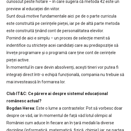
cunoscut peste hotare – în care sugera că metoda 42 este un
preview al educației din viitor.
Sunt două motive fundamentale aici: pe de o parte curricula
este construită pe cerințele pieței, iar pe de altă parte metoda
este construită ținând cont de personalitatea elevilor.
Pornind de aici e simplu – un proces de selecție menit să
indentifice cu strictețe acei candidați care au predispoziție să
învețe programare și o programă care ține cont de cerințele
pieței active.
În momentul în care devin absolvenți, acești tineri vor putea fi
integrați direct într-o echipă funcțională, compania nu trebuie să
mai investească în formarea lor.
Club IT&C: Ce părere ai despre sistemul educațional
românesc actual?
Bogdan Herea:
Este o lume a contrastelor. Pot să vorbesc doar
despre ce văd, iar în momentul de față văd lotul olimpic al
României cum aduce în fiecare an în țară medalii la diverse
discipline (informatică, matematică, fizică, chimie) iar, pe partea