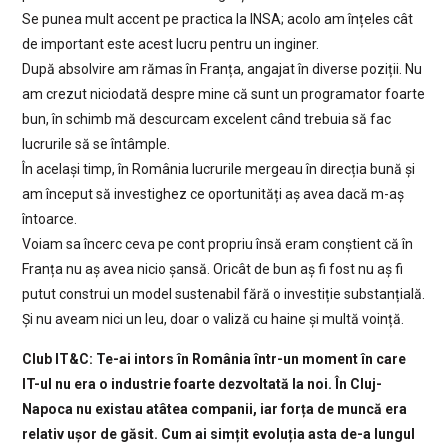
Se punea mult accent pe practica la INSA; acolo am înțeles cât
de important este acest lucru pentru un inginer.
După absolvire am rămas în Franța, angajat în diverse poziții. Nu
am crezut niciodată despre mine că sunt un programator foarte
bun, în schimb mă descurcam excelent când trebuia să fac
lucrurile să se întâmple.
În același timp, în România lucrurile mergeau în direcția bună și
am început să investighez ce oportunități aș avea dacă m-aș
întoarce.
Voiam sa încerc ceva pe cont propriu însă eram conștient că în
Franța nu aș avea nicio șansă. Oricât de bun aș fi fost nu aș fi
putut construi un model sustenabil fără o investiție substanțială.
Și nu aveam nici un leu, doar o valiză cu haine și multă voință.
Club IT&C: Te-ai intors în România într-un moment în care
IT-ul nu era o industrie foarte dezvoltată la noi. În Cluj-
Napoca nu existau atâtea companii, iar forța de muncă era
relativ ușor de găsit. Cum ai simțit evoluția asta de-a lungul