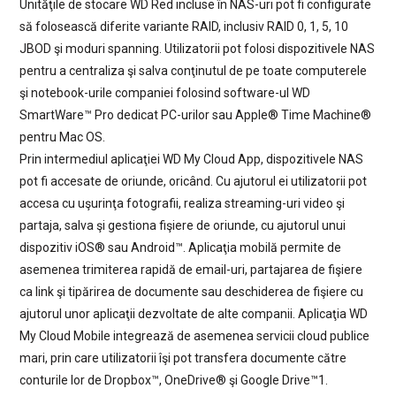
Unităţile de stocare WD Red incluse în NAS-uri pot fi configurate
să folosească diferite variante RAID, inclusiv RAID 0, 1, 5, 10
JBOD şi moduri spanning. Utilizatorii pot folosi dispozitivele NAS
pentru a centraliza şi salva conţinutul de pe toate computerele
şi notebook-urile companiei folosind software-ul WD
SmartWare™ Pro dedicat PC-urilor sau Apple® Time Machine®
pentru Mac OS.
Prin intermediul aplicaţiei WD My Cloud App, dispozitivele NAS
pot fi accesate de oriunde, oricând. Cu ajutorul ei utilizatorii pot
accesa cu uşurinţa fotografii, realiza streaming-uri video şi
partaja, salva şi gestiona fişiere de oriunde, cu ajutorul unui
dispozitiv iOS® sau Android™. Aplicaţia mobilă permite de
asemenea trimiterea rapidă de email-uri, partajarea de fişiere
ca link şi tipărirea de documente sau deschiderea de fişiere cu
ajutorul unor aplicaţii dezvoltate de alte companii. Aplicaţia WD
My Cloud Mobile integrează de asemenea servicii cloud publice
mari, prin care utilizatorii îşi pot transfera documente către
conturile lor de Dropbox™, OneDrive® şi Google Drive™1.