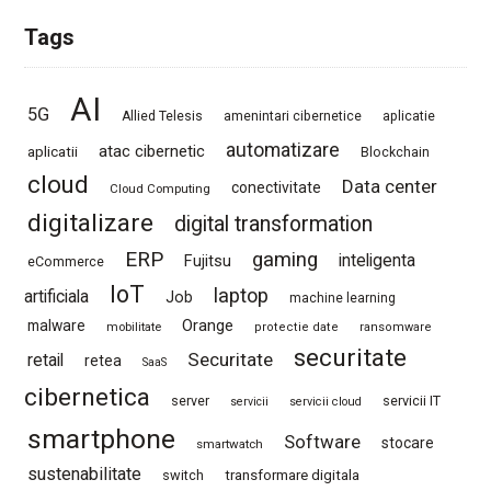
Tags
AI
5G
Allied Telesis
amenintari cibernetice
aplicatie
automatizare
atac cibernetic
aplicatii
Blockchain
cloud
Data center
conectivitate
Cloud Computing
digitalizare
digital transformation
ERP
gaming
Fujitsu
inteligenta
eCommerce
IoT
laptop
artificiala
Job
machine learning
Orange
malware
mobilitate
protectie date
ransomware
securitate
Securitate
retail
retea
SaaS
cibernetica
server
servicii IT
servicii
servicii cloud
smartphone
Software
stocare
smartwatch
sustenabilitate
switch
transformare digitala