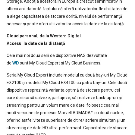
Storage. Adopţia acestora în Europa a crescut semnificativ în
ultimii ani, datorită faptului că oferă utilizatorilor flexibilitatea de
a alege capacitatea de stocare dorită, nivelul de performanţă
necesar şi poate oferi utilizatorilor acces la date de la distanţă.
Cloud personal, de la Western Digital
Accesul la date de la distanţă
Cele mai noi două serii de dispozitive NAS dezvoltate
de
WD
sunt My Cloud Expert şi My Cloud Business.
Seria My Cloud Expert include modelul cu două bay-uri My Cloud
EX2100 şi modelul My Cloud EX4100 cu patru bay-uri. Cele două
dispozitive reprezintă varianta optimă de stocare pentru cei
care doresc să salveze, partajeze, să realizeze back-up-uri şi
streaming pentru un volum mare de date; folosesc cea mai
nouă versiune de procesor Marvell ARMADA™ cu două nuclee,
oferind astfel viteze superioare de citire/ scriere simultan şi un
streaming de date HD ultra-performant. Capacitatea de stocare