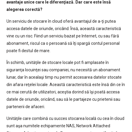
avantaje unice care le diferenţiază. Dar care este însă
alegerea corectă?
Un serviciu de stocare în cloud oferă avantajul de a-ţi putea
accesa datele de oriunde, oricând. Însă, această caracteristică
vine cu un risc. Fiind un serviciu bazat pe Internet, cu sau fără
abonament, riscul ca o persoană să îţi spargă contul personal
poate fi destul de mare.
În schimb, unităţile de stocare locale pot fi amplasate în
siguranţa locuinţei sau companiei, nu necesită un abonament
lunar, dar în acealaşi timp nu permit accesarea datelor stocate
din afara reţelei locale. Această caracteristică este însă din ce în
ce mai cerută de utilizatori, aceştia dorind să îşi poată accesa
datele de oriunde, oricând, sau să le partajeze cu prietenii sau
partenerii de afaceri.
Unităţile care combină cu succes stocarea locală cu cea în cloud
sunt aşa numitele echipamente NAS, Network Attached