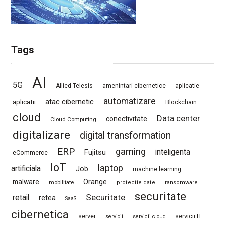
Tags
AI
5G
Allied Telesis
amenintari cibernetice
aplicatie
automatizare
atac cibernetic
aplicatii
Blockchain
cloud
Data center
conectivitate
Cloud Computing
digitalizare
digital transformation
ERP
gaming
Fujitsu
inteligenta
eCommerce
IoT
laptop
artificiala
Job
machine learning
Orange
malware
mobilitate
protectie date
ransomware
securitate
Securitate
retail
retea
SaaS
cibernetica
server
servicii IT
servicii
servicii cloud