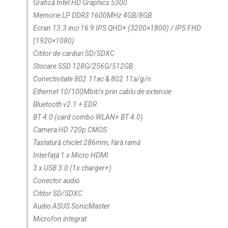
Grafică Intel HD Graphics 5300
Memorie LP DDR3 1600MHz 4GB/8GB
Ecran 13.3 inci 16:9 IPS QHD+ (3200×1800) / IPS FHD
(1920×1080)
Cititor de carduri SD/SDXC
Stocare SSD 128G/256G/512GB
Conectivitate 802.11ac & 802.11a/g/n
Ethernet 10/100Mbit/s prin cablu de extensie
Bluetooth v2.1 + EDR
BT 4.0 (card combo WLAN+ BT 4.0)
Camera HD 720p CMOS
Tastatură chiclet 286mm, fără ramă
Interfață 1 x Micro HDMI
3 x USB 3.0 (1x charger+)
Conector audio
Cititor SD/SDXC
Audio ASUS SonicMaster
Microfon integrat