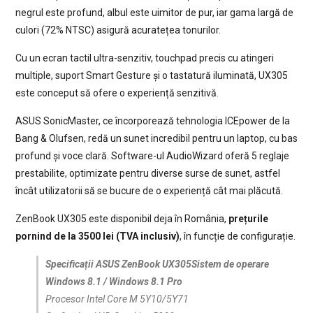
negrul este profund, albul este uimitor de pur, iar gama largă de
culori (72% NTSC) asigură acuratețea tonurilor.
Cu un ecran tactil ultra-senzitiv, touchpad precis cu atingeri
multiple, suport Smart Gesture și o tastatură iluminată, UX305
este conceput să ofere o experiență senzitivă.
ASUS SonicMaster, ce încorporează tehnologia ICEpower de la
Bang & Olufsen, redă un sunet incredibil pentru un laptop, cu bas
profund și voce clară. Software-ul AudioWizard oferă 5 reglaje
prestabilite, optimizate pentru diverse surse de sunet, astfel
încât utilizatorii să se bucure de o experiență cât mai plăcută.
ZenBook UX305 este disponibil deja în România,
prețurile
pornind de la 3500 lei (TVA inclusiv)
, în funcție de configurație.
Specificații ASUS ZenBook UX305Sistem de operare
Windows 8.1 / Windows 8.1 Pro
Procesor Intel Core M 5Y10/5Y71