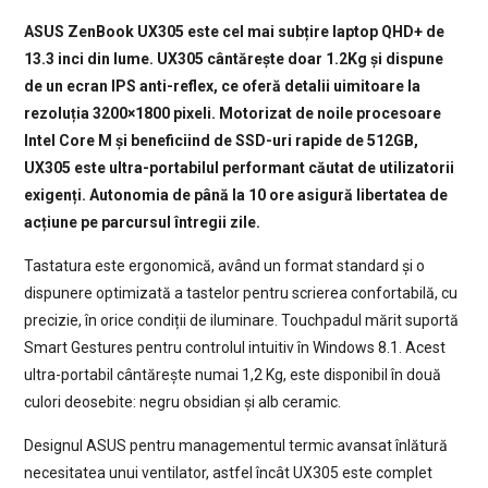
ASUS ZenBook UX305 este cel mai subțire laptop QHD+ de
13.3 inci din lume. UX305 cântărește doar 1.2Kg și dispune
de un ecran IPS anti-reflex, ce oferă detalii uimitoare la
rezoluția 3200×1800 pixeli. Motorizat de noile procesoare
Intel Core M și beneficiind de SSD-uri rapide de 512GB,
UX305 este ultra-portabilul performant căutat de utilizatorii
exigenți. Autonomia de până la 10 ore asigură libertatea de
acțiune pe parcursul întregii zile.
Tastatura este ergonomică, având un format standard și o
dispunere optimizată a tastelor pentru scrierea confortabilă, cu
precizie, în orice condiții de iluminare. Touchpadul mărit suportă
Smart Gestures pentru controlul intuitiv în Windows 8.1. Acest
ultra-portabil cântărește numai 1,2 Kg, este disponibil în două
culori deosebite: negru obsidian și alb ceramic.
Designul ASUS pentru managementul termic avansat înlătură
necesitatea unui ventilator, astfel încât UX305 este complet