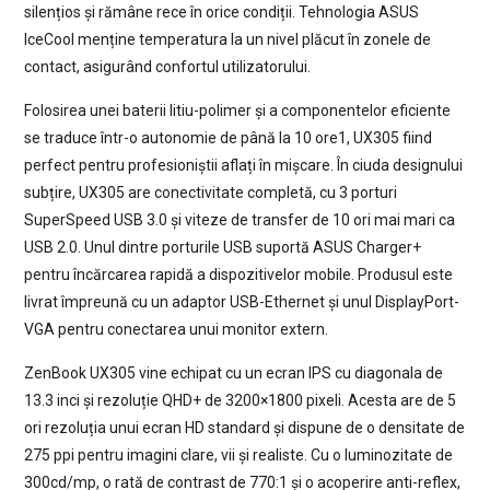
silențios și rămâne rece în orice condiții. Tehnologia ASUS
IceCool menține temperatura la un nivel plăcut în zonele de
contact, asigurând confortul utilizatorului.
Folosirea unei baterii litiu-polimer și a componentelor eficiente
se traduce într-o autonomie de până la 10 ore1, UX305 fiind
perfect pentru profesioniștii aflați în mișcare. În ciuda designului
subțire, UX305 are conectivitate completă, cu 3 porturi
SuperSpeed USB 3.0 și viteze de transfer de 10 ori mai mari ca
USB 2.0. Unul dintre porturile USB suportă ASUS Charger+
pentru încărcarea rapidă a dispozitivelor mobile. Produsul este
livrat împreună cu un adaptor USB-Ethernet și unul DisplayPort-
VGA pentru conectarea unui monitor extern.
ZenBook UX305 vine echipat cu un ecran IPS cu diagonala de
13.3 inci și rezoluție QHD+ de 3200×1800 pixeli. Acesta are de 5
ori rezoluția unui ecran HD standard și dispune de o densitate de
275 ppi pentru imagini clare, vii și realiste. Cu o luminozitate de
300cd/mp, o rată de contrast de 770:1 și o acoperire anti-reflex,