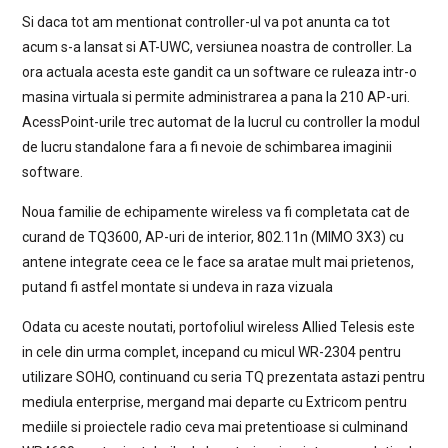
Si daca tot am mentionat controller-ul va pot anunta ca tot
acum s-a lansat si AT-UWC, versiunea noastra de controller. La
ora actuala acesta este gandit ca un software ce ruleaza intr-o
masina virtuala si permite administrarea a pana la 210 AP-uri.
AcessPoint-urile trec automat de la lucrul cu controller la modul
de lucru standalone fara a fi nevoie de schimbarea imaginii
software.
Noua familie de echipamente wireless va fi completata cat de
curand de TQ3600, AP-uri de interior, 802.11n (MIMO 3X3) cu
antene integrate ceea ce le face sa aratae mult mai prietenos,
putand fi astfel montate si undeva in raza vizuala
Odata cu aceste noutati, portofoliul wireless Allied Telesis este
in cele din urma complet, incepand cu micul WR-2304 pentru
utilizare SOHO, continuand cu seria TQ prezentata astazi pentru
mediula enterprise, mergand mai departe cu Extricom pentru
mediile si proiectele radio ceva mai pretentioase si culminand