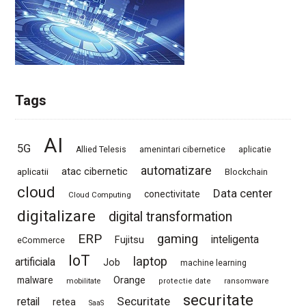
Tags
AI
5G
Allied Telesis
amenintari cibernetice
aplicatie
automatizare
atac cibernetic
aplicatii
Blockchain
cloud
Data center
conectivitate
Cloud Computing
digitalizare
digital transformation
ERP
gaming
Fujitsu
inteligenta
eCommerce
IoT
laptop
artificiala
Job
machine learning
Orange
malware
mobilitate
protectie date
ransomware
securitate
Securitate
retail
retea
SaaS