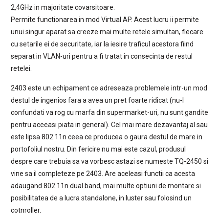
2,4GHz in majoritate covarsitoare.
Permite functionarea in mod Virtual AP. Acest lucru ii permite
unui singur aparat sa creeze mai multe retele simultan, fiecare
cu setarile ei de securitate, iar la iesire traficul acestora fiind
separat in VLAN-uri pentru a fi tratat in consecinta de restul
retelei.
2403 este un echipament ce adreseaza problemele intr-un mod
destul de ingenios fara a avea un pret foarte ridicat (nu-l
confundati va rog cu marfa din supermarket-uri, nu sunt gandite
pentru aceeasi piata in general). Cel mai mare dezavantaj al sau
este lipsa 802.11n ceea ce producea o gaura destul de mare in
portofoliul nostru. Din fericire nu mai este cazul, produsul
despre care trebuia sa va vorbesc astazi se numeste TQ-2450 si
vine sa il completeze pe 2403. Are aceleasi functii ca acesta
adaugand 802.11n dual band, mai multe optiuni de montare si
posibilitatea de a lucra standalone, in luster sau folosind un
cotnroller.