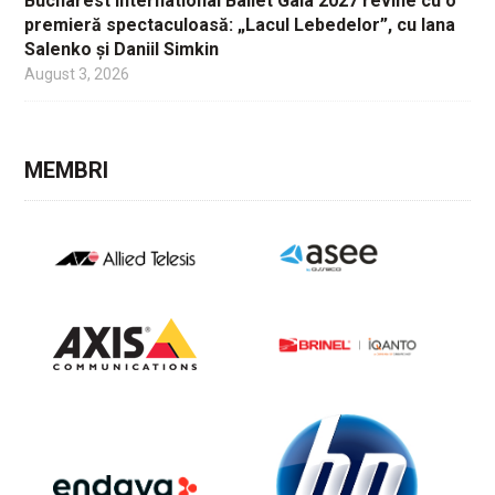
Bucharest International Ballet Gala 2027 revine cu o
premieră spectaculoasă: „Lacul Lebedelor”, cu Iana
Salenko și Daniil Simkin
August 3, 2026
MEMBRI