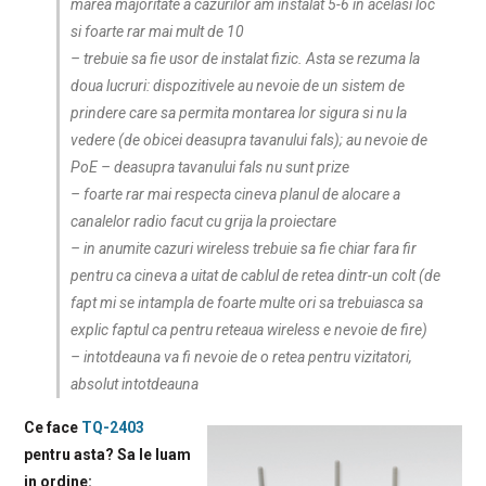
marea majoritate a cazurilor am instalat 5-6 in acelasi loc
si foarte rar mai mult de 10
– trebuie sa fie usor de instalat fizic. Asta se rezuma la
doua lucruri: dispozitivele au nevoie de un sistem de
prindere care sa permita montarea lor sigura si nu la
vedere (de obicei deasupra tavanului fals); au nevoie de
PoE – deasupra tavanului fals nu sunt prize
– foarte rar mai respecta cineva planul de alocare a
canalelor radio facut cu grija la proiectare
– in anumite cazuri wireless trebuie sa fie chiar fara fir
pentru ca cineva a uitat de cablul de retea dintr-un colt (de
fapt mi se intampla de foarte multe ori sa trebuiasca sa
explic faptul ca pentru reteaua wireless e nevoie de fire)
– intotdeauna va fi nevoie de o retea pentru vizitatori,
absolut intotdeauna
Ce face
TQ-2403
pentru asta? Sa le luam
in ordine: