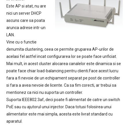
Este AP si atat, nu are
nici un server DHCP
ascuns care sa poata
arunca adrese intr-un
LAN.
Vine cu o functie
denumita clustering, ceea ce permite gruparea AP-urilor de
acelasi fel astfel incat configurarea lor se poate face unficiat.
Mai mult, in acest cluster alocarea canalelor este dinamica si se
poate face chiar load-balancing pentru clienti.Face acest lucru
fara a fi nevoie de un echipament separat pe post de controller
si fara a avea nevoie de licente. Ca sa fim corecti, ar trebui sa
mentionez ca nici nu suporta un controller.
Suporta IEEE802.3af, deci poate fi alimentat de catre un switch
PoE sau cu ajutorul unui injector. Daca totusi folosirea unui
alimentator este mai simpla, acesta este livrat standard cu
aparatul.