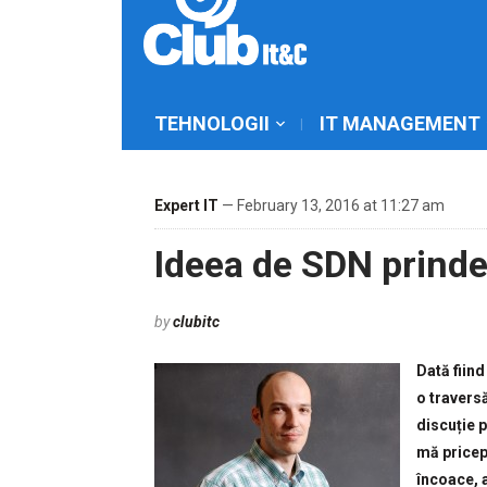
TEHNOLOGII
IT MANAGEMENT
Expert IT
— February 13, 2016 at 11:27 am
Ideea de SDN prinde
by
clubitc
Dată fiind
o traversă
discuție p
mă pricep
încoace, a