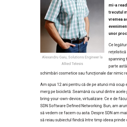
mi-a read
trecutul 
vremea ac
evenimente
unor proce
Ce legătur
rețelistic
Alexandru Gaiu, Solutions Engineer la
spanning t
Allied Telesis
parte astăz
schimbări cosmetice sau funcționale dar nimic re
Am spus 12 ani pentru că de pe atunci mă ocup eu
merg pe bicicletă. Seamănă cu unul dintre acele 
bring-your-own-device, virtualizare. Ce e de făcu
SDN Software Defined Networking. Bun, am aruncat
să vedem ce facem cu asta. Despre SDN am mai sc
să reiau subiectul fiindcă între timp ideea prinde 