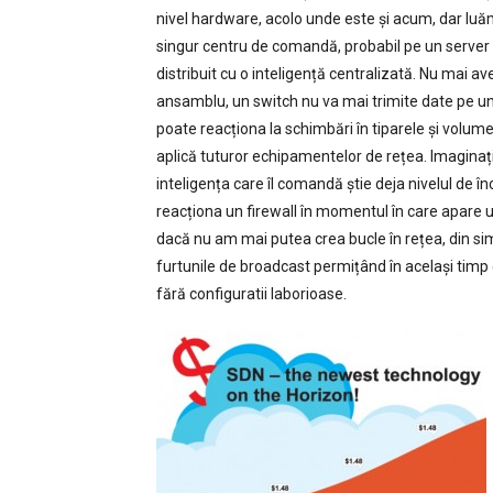
nivel hardware, acolo unde este și acum, dar lu
singur centru de comandă, probabil pe un serve
distribuit cu o inteligență centralizată. Nu mai 
ansamblu, un switch nu va mai trimite date pe un p
poate reacționa la schimbări în tiparele și volume
aplică tuturor echipamentelor de rețea. Imagina
inteligența care îl comandă știe deja nivelul de î
reacționa un firewall în momentul în care apare 
dacă nu am mai putea crea bucle în rețea, din simp
furtunile de broadcast permițând în același timp e
fără configuratii laborioase.