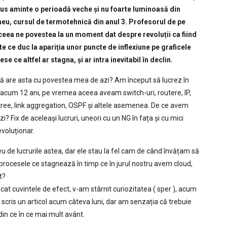
us aminte o perioadă veche și nu foarte luminoasă din
meu, cursul de termotehnică din anul 3. Profesorul de pe
eea ne povestea la un moment dat despre revoluții ca fiind
 ce duc la apariția unor puncte de inflexiune pe graficele
se ce altfel ar stagna, și ar intra inevitabil în declin.
ă are asta cu povestea mea de azi? Am început să lucrez în
ă acum 12 ani, pe vremea aceea aveam switch-uri, routere, IP,
ree, link aggregation, OSPF și altele asemenea. De ce avem
i? Fix de aceleași lucruri, uneori cu un NG în fața și cu mici
voluționar.
 de lucrurile astea, dar ele stau la fel cam de când învățam să
procesele ce stagnează în timp ce în jurul nostru avem cloud,
t?
 cuvintele de efect, v-am stârnit curiozitatea ( sper ), acum
ris un articol acum câteva luni, dar am senzația că trebuie
din ce în ce mai mult avânt.