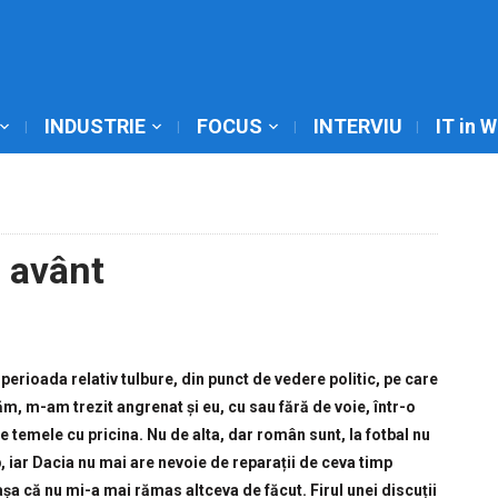
INDUSTRIE
FOCUS
INTERVIU
IT in 
 avânt
 perioada relativ tulbure, din punct de vedere politic, pe care
m, m-am trezit angrenat și eu, cu sau fără de voie, într-o
e temele cu pricina. Nu de alta, dar român sunt, la fotbal nu
, iar Dacia nu mai are nevoie de reparații de ceva timp
șa că nu mi-a mai rămas altceva de făcut. Firul unei discuții