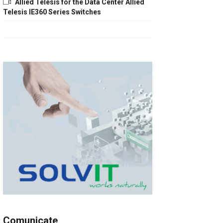
Allied Telesis for the Data Center Allied
Telesis IE360 Series Switches
Comunicate