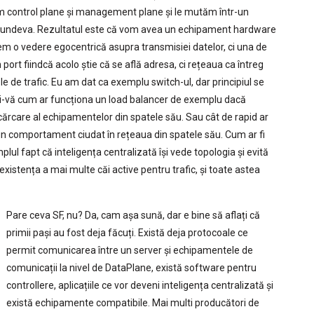
ăm control plane și management plane și le mutăm într-un
r undeva. Rezultatul este că vom avea un echipament hardware
avem o vedere egocentrică asupra transmisiei datelor, ci una de
ort fiindcă acolo știe că se află adresa, ci rețeaua ca întreg
le de trafic. Eu am dat ca exemplu switch-ul, dar principiul se
ți-vă cum ar funcționa un load balancer de exemplu dacă
ncărcare al echipamentelor din spatele său. Sau cât de rapid ar
un comportament ciudat în rețeaua din spatele său. Cum ar fi
lul fapt că inteligența centralizată își vede topologia și evită
xistența a mai multe căi active pentru trafic, și toate astea
Pare ceva SF, nu? Da, cam așa sună, dar e bine să aflați că
primii pași au fost deja făcuți. Există deja protocoale ce
permit comunicarea între un server și echipamentele de
comunicații la nivel de DataPlane, există software pentru
controllere, aplicațiile ce vor deveni inteligența centralizată și
există echipamente compatibile. Mai multi producători de