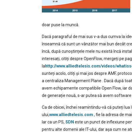
doar puse la muncă.
Dacă paragraful de mai sus v-a dus cumva la ideea 
înseamnă că sunt un vânzător mai bun decât cred
încă, după cunoștințele mele nu există încă instal
interesați, citiți despre OpenFlow, mergeți pe p
la
http://www.alliedtelesis.com/videos/whatis
sunteți acolo, citiți și mai jos despre AMF, proto
a centraliza Management Plane . Dacă după toate a
avem echipamente compatibile Open Flow, iar dacă 
de generație nouă, s-ar putea să avem software
Ca de obicei, închei reamintindu-vă că puteți lua l
ului,
www.alliedtelesis.com
, fie la adresa de mai
Iar ca un PS,
SDN
este un punct de inflexiune pen
pentru alte domenii ale IT-ului, dar așa cum ne 