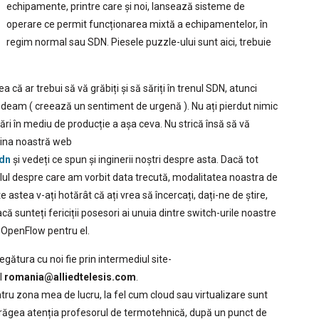
echipamente, printre care și noi, lansează sisteme de
operare ce permit funcționarea mixtă a echipamentelor, în
regim normal sau SDN. Piesele puzzle-ului sunt aici, trebuie
că ar trebui să vă grăbiți și să săriți în trenul SDN, atunci
eam ( creează un sentiment de urgenă ). Nu ați pierdut nimic
ări în mediu de producție a așa ceva. Nu strică însă să vă
agina noastră web
sdn
și vedeți ce spun și inginerii noștri despre asta. Dacă tot
colul despre care am vorbit data trecută, modalitatea noastra de
stea v-ați hotărât că ați vrea să încercați, dați-ne de știre,
sunteți fericiții posesori ai unuia dintre switch-urile noastre
 OpenFlow pentru el.
egătura cu noi fie prin intermediul site-
l
romania@alliedtelesis.com
.
tru zona mea de lucru, la fel cum cloud sau virtualizare sunt
atrăgea atenția profesorul de termotehnică, după un punct de