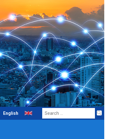
Search
English
for: