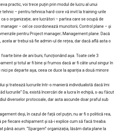
ceva practic, voi trece puțin prin modul de lucru al unui
 tehnic – pentru tehnica hard-core vă invit la training-urile
ca o organizație; are lucrători – partea care se ocupă de
t manager – cel ce coordonează muncitorii; Control plane – și
omenzile pentru Project manager; Management plane. Dacă
, acela ar trebui să fie admin-ul de rețea, dar dacă află asta o
 foarte bine de ani buni, funcționând așa. Toate cele 3
ament și totul ar fi bine și frumos dacă ar fi câte unul singur în
 e nici pe departe așa, ceea ce duce la apariția a două minore
lui și tratează lucrurile într-o manieră individualistă dacă îmi
 lucrurile” Da, există încercări de a lucra în echipă, s-au făcut
iul diverselor protocoale, dar asta ascunde doar praful sub
ment deși, în cazul de față cel puțin, nu ar fi o politică rea,
ă pe fiecare echipament și să-i explice cum să facă treaba.
vățat până acum. “Spargem” organizația, lăsăm data plane la