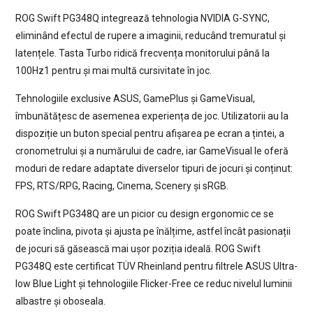
ROG Swift PG348Q integrează tehnologia NVIDIA G-SYNC,
eliminând efectul de rupere a imaginii, reducând tremuratul și
latențele. Tasta Turbo ridică frecvența monitorului până la
100Hz1 pentru și mai multă cursivitate în joc.
Tehnologiile exclusive ASUS, GamePlus și GameVisual,
îmbunătățesc de asemenea experiența de joc. Utilizatorii au la
dispoziție un buton special pentru afișarea pe ecran a țintei, a
cronometrului și a numărului de cadre, iar GameVisual le oferă
moduri de redare adaptate diverselor tipuri de jocuri și conținut:
FPS, RTS/RPG, Racing, Cinema, Scenery și sRGB.
ROG Swift PG348Q are un picior cu design ergonomic ce se
poate înclina, pivota și ajusta pe înălțime, astfel încât pasionații
de jocuri să găsească mai ușor poziția ideală. ROG Swift
PG348Q este certificat TÜV Rheinland pentru filtrele ASUS Ultra-
low Blue Light și tehnologiile Flicker-Free ce reduc nivelul luminii
albastre și oboseala.