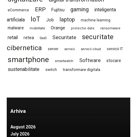
ERP
gaming
Fujitsu
inteligenta
eCommerce
IoT
laptop
artificiala
Job
machine learning
Orange
malware
mobilitate
protectie date
ransomware
securitate
Securitate
retail
retea
SaaS
cibernetica
server
servicii IT
servicii
servicii cloud
smartphone
Software
stocare
smartwatch
sustenabilitate
switch
transformare digitala
Arhiva
August 2026
July 2026