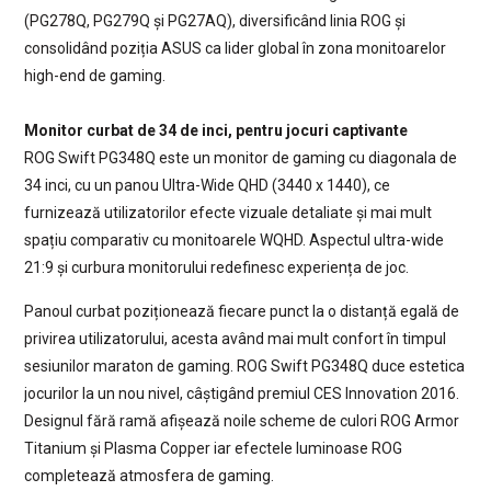
(PG278Q, PG279Q și PG27AQ), diversificând linia ROG și
consolidând poziția ASUS ca lider global în zona monitoarelor
high-end de gaming.
Monitor curbat de 34 de inci, pentru jocuri captivante
ROG Swift PG348Q este un monitor de gaming cu diagonala de
34 inci, cu un panou Ultra-Wide QHD (3440 x 1440), ce
furnizează utilizatorilor efecte vizuale detaliate și mai mult
spațiu comparativ cu monitoarele WQHD. Aspectul ultra-wide
21:9 și curbura monitorului redefinesc experiența de joc.
Panoul curbat poziționează fiecare punct la o distanță egală de
privirea utilizatorului, acesta având mai mult confort în timpul
sesiunilor maraton de gaming. ROG Swift PG348Q duce estetica
jocurilor la un nou nivel, câștigând premiul CES Innovation 2016.
Designul fără ramă afișează noile scheme de culori ROG Armor
Titanium și Plasma Copper iar efectele luminoase ROG
completează atmosfera de gaming.