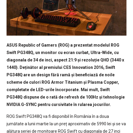
ASUS Republic of Gamers (ROG) a prezentat modelul ROG
Swift PG348Q, un monitor cu ecran curbat, Ultra-Wide, cu
diagonala de 34 de inci, aspect 21:9 și rezoluție QHD (3440 x
1440). Deținător al premiului CES Innovation 2016, Swift
PG348Q are un design fără ramă și beneficiază de noile
scheme de culori ROG Armor Titanium și Plasma Copper,
completate de LED-urile încorporate. Mai mult, Swift
PG348Q dispune de o rată de refresh de 100Hz și tehnologie
NVIDIA G-SYNC pentru cursivitate în rularea jocurilor.
ROG Swift PG348Q va fi disponibil în România în a doua
jumătate a lunii martie la un preț aproximativ de 5990 lei și se va
alătura seriei de monitoare ROG Swift cu diagonala de 27 inci