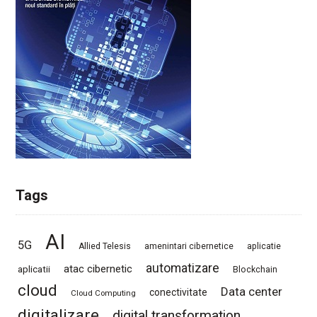
Tags
AI
5G
Allied Telesis
amenintari cibernetice
aplicatie
automatizare
atac cibernetic
aplicatii
Blockchain
cloud
Data center
conectivitate
Cloud Computing
digitalizare
digital transformation