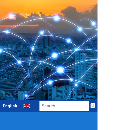
Search
English
for: