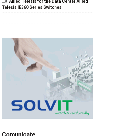
Allied Telesis for the Data Center Allied
Telesis IE360 Series Switches
Comunicate