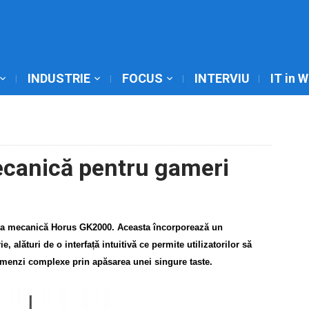
INDUSTRIE
FOCUS
INTERVIU
IT in 
ecanică pentru gameri
ra mecanică Horus GK2000. Aceasta încorporează un
alături de o interfață intuitivă ce permite utilizatorilor să
comenzi complexe prin apăsarea unei singure taste.