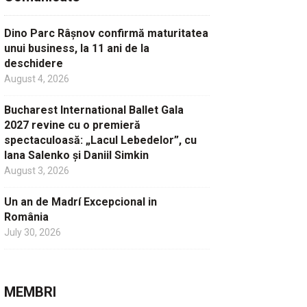
Dino Parc Râșnov confirmă maturitatea
unui business, la 11 ani de la
deschidere
August 4, 2026
Bucharest International Ballet Gala
2027 revine cu o premieră
spectaculoasă: „Lacul Lebedelor”, cu
Iana Salenko și Daniil Simkin
August 3, 2026
Un an de Madrí Excepcional in
România
July 30, 2026
MEMBRI