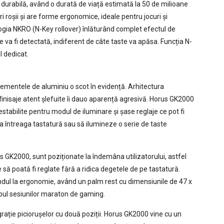
 durabilă, având o durată de viață estimată la 50 de milioane
i roșii și are forme ergonomice, ideale pentru jocuri și
ogia NKRO (N-Key rollover) înlăturând complet efectul de
e va fi detectată, indiferent de câte taste va apăsa. Funcția N-
l dedicat.
mentele de aluminiu o scot în evidență. Arhitectura
 finisaje atent șlefuite îi dauo aparență agresivă. Horus GK2000
restabilite pentru modul de iluminare și șase reglaje ce pot fi
na întreaga tastatură sau să ilumineze o serie de taste
GK2000, sunt poziționate la îndemâna utilizatorului, astfel
să poată fi reglate fără a ridica degetele de pe tastatură.
ul la ergonomie, având un palm rest cu dimensiunile de 47 x
pul sesiunilor maraton de gaming.
grație piciorușelor cu două poziții. Horus GK2000 vine cu un