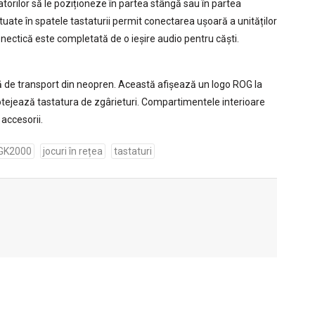
atorilor să le poziționeze în partea stângă sau în partea
ituate în spatele tastaturii permit conectarea ușoară a unităților
conectică este completată de o ieșire audio pentru căști.
 de transport din neopren. Această afișează un logo ROG la
protejează tastatura de zgârieturi. Compartimentele interioare
 accesorii.
 GK2000
jocuri în rețea
tastaturi