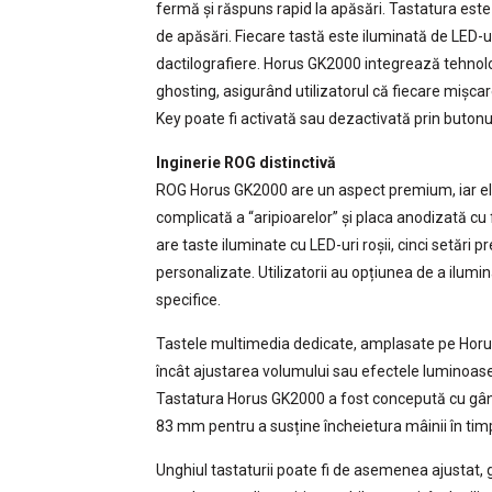
fermă și răspuns rapid la apăsări. Tastatura este
de apăsări. Fiecare tastă este iluminată de LED-ur
dactilografiere. Horus GK2000 integrează tehnol
ghosting, asigurând utilizatorul că fiecare mișcar
Key poate fi activată sau dezactivată prin butonu
Inginerie ROG distinctivă
ROG Horus GK2000 are un aspect premium, iar ele
complicată a “aripioarelor” și placa anodizată cu
are taste iluminate cu LED-uri roșii, cinci setări p
personalizate. Utilizatorii au opțiunea de a ilumi
specifice.
Tastele multimedia dedicate, amplasate pe Horus 
încât ajustarea volumului sau efectele luminoase 
Tastatura Horus GK2000 a fost concepută cu gând
83 mm pentru a susține încheietura mâinii în tim
Unghiul tastaturii poate fi de asemenea ajustat, 