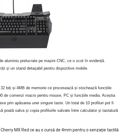
e aluminiu prelucrate pe mașini CNC, ce o scot în evidență.
ții și un stand detașabil pentru dispozitive mobile.
2 biți și 4MB de memorie ce procesează și stochează funcțiile
la 80 de comenzi macro pentru mouse, PC și funcțiile media. Aceștia
e prin apăsarea unei singure taste. Un total de 10 profiluri pot fi
să poată salva și copia profilurile salvate între calculator și tastatură
Cherry MX Red ce au o cursă de 4mm pentru o senzație tactilă