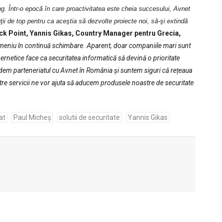
ing. Într-o epocă în care proactivitatea este cheia succesului, Avnet
uţii de top pentru ca aceştia să dezvolte proiecte noi, să-şi extindă
k Point, Yannis Gikas, Country Manager pentru Grecia,
meniu în continuă schimbare. Aparent, doar companiile mari sunt
bernetice face ca securitatea informatică să devină o prioritate
em parteneriatul cu Avnet în România și suntem siguri că rețeaua
tre servicii ne vor ajuta să aducem produsele noastre de securitate
at
Paul Micheș
solutii de securitate
Yannis Gikas