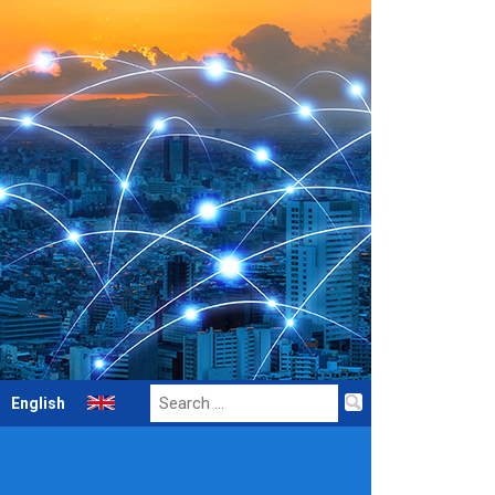
Search
English
for: