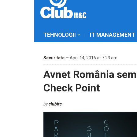
TEHNOLOGII
IT MANAGEMENT
Securitate
— April 14, 2016 at 7:23 am
Avnet România semn
Check Point
by
clubitc