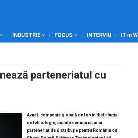
INDUSTRIE
FOCUS
INTERVIU
IT in 
ează parteneriatul cu
Avnet, companie globală de top în distribuția
de tehnologie, anunță semnarea unui
parteneriat de distribuție pentru România cu
®