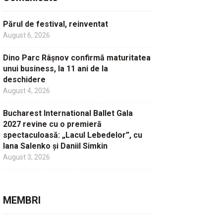
Părul de festival, reinventat
August 6, 2026
Dino Parc Râșnov confirmă maturitatea
unui business, la 11 ani de la
deschidere
August 4, 2026
Bucharest International Ballet Gala
2027 revine cu o premieră
spectaculoasă: „Lacul Lebedelor”, cu
Iana Salenko și Daniil Simkin
August 3, 2026
MEMBRI