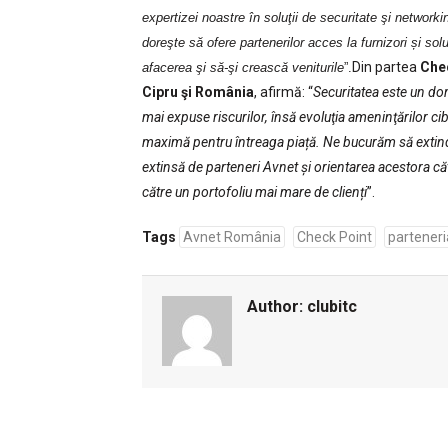
expertizei noastre în soluţii de securitate şi network
doreşte să ofere partenerilor acces la furnizori și sol
Din partea
Chec
afacerea şi să-şi crească veniturile
”.
Cipru şi România
, afirmă: “
Securitatea este un do
mai expuse riscurilor, însă evoluţia ameninţărilor ci
maximă pentru întreaga piață. Ne bucurăm să extind
extinsă de parteneri Avnet și orientarea acestora că
către un portofoliu mai mare de clienți
”.
Tags
Avnet România
Check Point
parteneri
Author:
clubitc