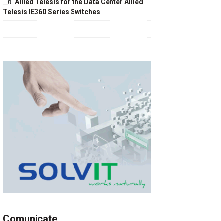
Allied Telesis for the Data Center Allied
Telesis IE360 Series Switches
Comunicate