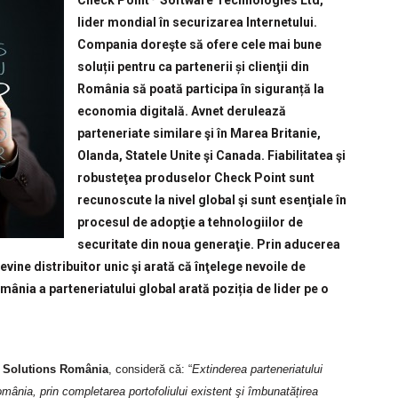
Check Point
Software Technologies Ltd,
lider mondial în securizarea Internetului.
Compania doreşte să ofere cele mai bune
soluții pentru ca partenerii și clienţii din
România să poată participa în siguranță la
economia digitală. Avnet derulează
parteneriate similare şi în Marea Britanie,
Olanda, Statele Unite şi Canada. Fiabilitatea şi
robusteţea produselor Check Point sunt
recunoscute la nivel global şi sunt esenţiale în
procesul de adopţie a tehnologiilor de
securitate din noua generaţie. Prin aducerea
ine distribuitor unic şi arată că înţelege nevoile de
omânia a parteneriatului global arată poziția de lider pe o
 Solutions România
, consideră că: “
Extinderea parteneriatului
omânia, prin completarea portofoliului existent şi îmbunatățirea