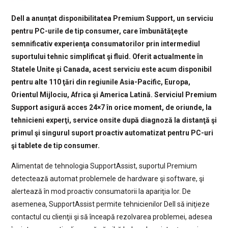
Dell a anunţat disponibilitatea Premium Support, un serviciu
pentru PC-urile de tip consumer, care îmbunătăţeşte
semnificativ experienţa consumatorilor prin intermediul
suportului tehnic simplificat şi fluid. Oferit actualmente în
Statele Unite şi Canada, acest serviciu este acum disponibil
pentru alte 110 ţări din regiunile Asia-Pacific, Europa,
Orientul Mijlociu, Africa şi America Latină. Serviciul Premium
Support asigură acces 24×7 în orice moment, de oriunde, la
tehnicieni experţi, service onsite după diagnoză la distanţă şi
primul şi singurul suport proactiv automatizat pentru PC-uri
şi tablete de tip consumer.
Alimentat de tehnologia SupportAssist, suportul Premium
detectează automat problemele de hardware şi software, şi
alertează în mod proactiv consumatorii la apariţia lor. De
asemenea, SupportAssist permite tehnicienilor Dell să iniţieze
contactul cu clienţii şi să înceapă rezolvarea problemei, adesea