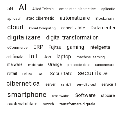
AI
5G
Allied Telesis
amenintari cibernetice
aplicatie
automatizare
atac cibernetic
aplicatii
Blockchain
cloud
Data center
conectivitate
Cloud Computing
digitalizare
digital transformation
ERP
gaming
Fujitsu
inteligenta
eCommerce
IoT
laptop
artificiala
Job
machine learning
Orange
malware
mobilitate
protectie date
ransomware
securitate
Securitate
retail
retea
SaaS
cibernetica
server
servicii IT
servicii
servicii cloud
smartphone
Software
stocare
smartwatch
sustenabilitate
switch
transformare digitala