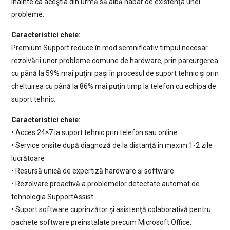
înainte ca aceştia din urmă să aibă habar de existenţa unei
probleme.
Caracteristici cheie:
Premium Support reduce în mod semnificativ timpul necesar
rezolvării unor probleme comune de hardware, prin parcurgerea
cu până la 59% mai puţini paşi în procesul de suport tehnic şi prin
cheltuirea cu până la 86% mai puţin timp la telefon cu echipa de
suport tehnic.
Caracteristici cheie:
• Acces 24×7 la suport tehnic prin telefon sau online
• Service onsite după diagnoză de la distanţă în maxim 1-2 zile
lucrătoare
• Resursă unică de expertiză hardware şi software
• Rezolvare proactivă a problemelor detectate automat de
tehnologia SupportAssist
• Suport software cuprinzător şi asistenţă colaborativă pentru
pachete software preinstalate precum Microsoft Office,