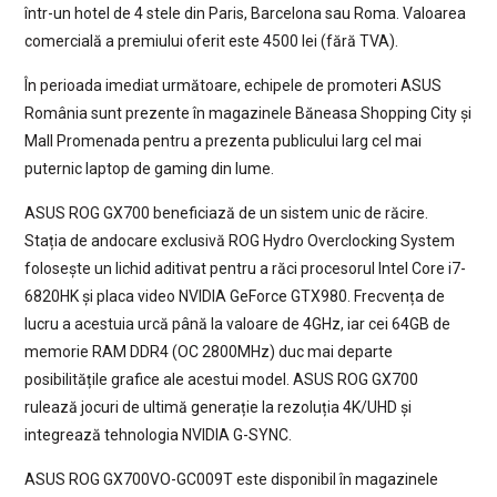
într-un hotel de 4 stele din Paris, Barcelona sau Roma. Valoarea
comercială a premiului oferit este 4500 lei (fără TVA).
În perioada imediat următoare, echipele de promoteri ASUS
România sunt prezente în magazinele Băneasa Shopping City și
Mall Promenada pentru a prezenta publicului larg cel mai
puternic laptop de gaming din lume.
ASUS ROG GX700 beneficiază de un sistem unic de răcire.
Stația de andocare exclusivă ROG Hydro Overclocking System
folosește un lichid aditivat pentru a răci procesorul Intel Core i7-
6820HK și placa video NVIDIA GeForce GTX980. Frecvența de
lucru a acestuia urcă până la valoare de 4GHz, iar cei 64GB de
memorie RAM DDR4 (OC 2800MHz) duc mai departe
posibilitățile grafice ale acestui model. ASUS ROG GX700
rulează jocuri de ultimă generație la rezoluția 4K/UHD și
integrează tehnologia NVIDIA G-SYNC.
ASUS ROG GX700VO-GC009T este disponibil în magazinele