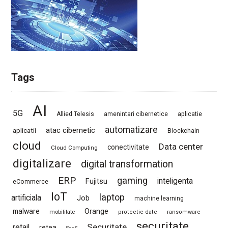
Tags
AI
5G
Allied Telesis
amenintari cibernetice
aplicatie
automatizare
atac cibernetic
aplicatii
Blockchain
cloud
Data center
conectivitate
Cloud Computing
digitalizare
digital transformation
ERP
gaming
Fujitsu
inteligenta
eCommerce
IoT
laptop
artificiala
Job
machine learning
Orange
malware
mobilitate
protectie date
ransomware
securitate
Securitate
retail
retea