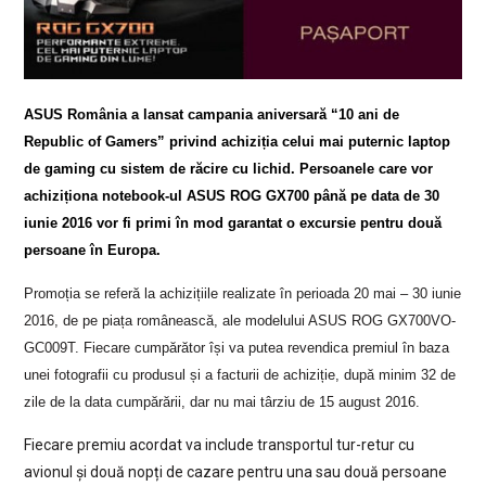
ASUS România a lansat campania aniversară “10 ani de
Republic of Gamers” privind achiziția celui mai puternic laptop
de gaming cu sistem de răcire cu lichid. Persoanele care vor
achiziționa notebook-ul ASUS ROG GX700 până pe data de 30
iunie 2016 vor fi primi în mod garantat o excursie pentru două
persoane în Europa.
Promoția se referă la achizițiile realizate în perioada 20 mai – 30 iunie
2016, de pe piața românească, ale modelului ASUS ROG GX700VO-
GC009T. Fiecare cumpărător își va putea revendica premiul în baza
unei fotografii cu produsul și a facturii de achiziție, după minim 32 de
zile de la data cumpărării, dar nu mai târziu de 15 august 2016.
Fiecare premiu acordat va include transportul tur-retur cu
avionul și două nopți de cazare pentru una sau două persoane