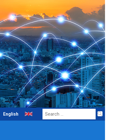
Search
English
for: