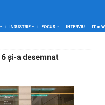
INDUSTRIE
FOCUS
INTERVIU
IT in 
16 și-a desemnat