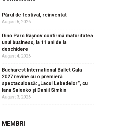
Părul de festival, reinventat
August 6, 2026
Dino Parc Râșnov confirmă maturitatea
unui business, la 11 ani de la
deschidere
August 4, 2026
Bucharest International Ballet Gala
2027 revine cu o premieră
spectaculoasă: „Lacul Lebedelor”, cu
Iana Salenko și Daniil Simkin
August 3, 2026
MEMBRI