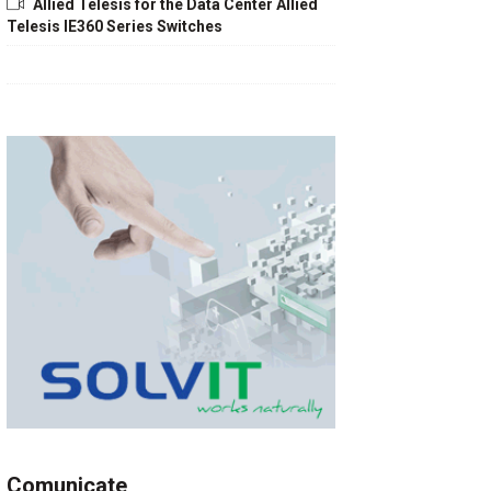
Allied Telesis for the Data Center Allied
Telesis IE360 Series Switches
Comunicate