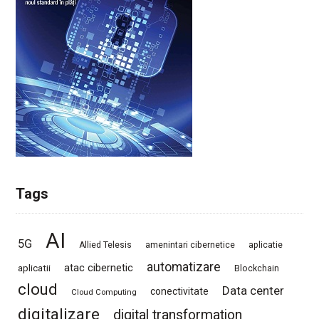
Tags
AI
5G
Allied Telesis
amenintari cibernetice
aplicatie
automatizare
atac cibernetic
aplicatii
Blockchain
cloud
Data center
conectivitate
Cloud Computing
digitalizare
digital transformation