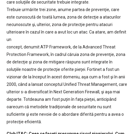
care soluţiile de securitate trebuie integrate.
Trebuie urmărite trei zone, anume partea de prevenţie, care
este cunoscută de toată lumea, zona de detecţie a atacurilor
necunoscute şi, ulterior, zona de protecţie pentru atacuri
ulterioare în cazul în care a avut loc un atac. Ca atare, am definit
un
concept, denumit ATP Framework, de la Advanced Threat
Protection Framework, în cadrul căruia zona de prevenţie, zona
de detecţie şi zona de mitigare răspuns sunt integrate în
soluţiile noastre de protecţie oferite pieţei. Fortinet a fost un
vizionar de la început în acest domeniu, aşa cum a fost şi în anii
2000, când a lansat conceptul Unified Threat Management, care
ulterior s-a diversificat în Next Generation Firewall, şi aşa mai
departe. Totdeauna am fost puţin în faţa pieţei, anticipând
oarecum că metodele tradiţionale de securitate nu sunt
suficiente şi este nevoie de o abordare diferită pentru a avea o
protecţie eficientă.
Club IT&C: Ceea ce faceţi presupune riscul pionierului. Cum