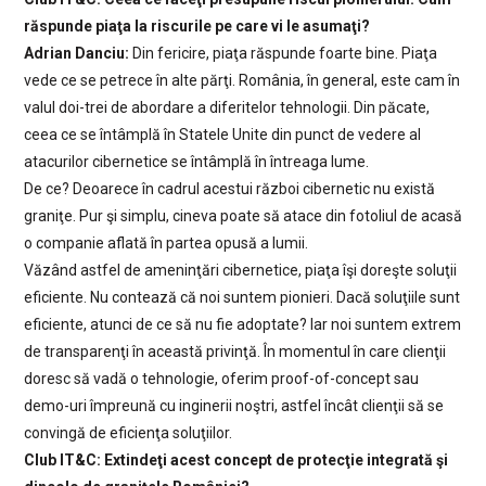
răspunde piaţa la riscurile pe care vi le asumaţi?
Adrian Danciu:
Din fericire, piaţa răspunde foarte bine. Piaţa
vede ce se petrece în alte părţi. România, în general, este cam în
valul doi-trei de abordare a diferitelor tehnologii. Din păcate,
ceea ce se întâmplă în Statele Unite din punct de vedere al
atacurilor cibernetice se întâmplă în întreaga lume.
De ce? Deoarece în cadrul acestui război cibernetic nu există
graniţe. Pur şi simplu, cineva poate să atace din fotoliul de acasă
o companie aflată în partea opusă a lumii.
Văzând astfel de ameninţări cibernetice, piaţa îşi doreşte soluţii
eficiente. Nu contează că noi suntem pionieri. Dacă soluţiile sunt
eficiente, atunci de ce să nu fie adoptate? Iar noi suntem extrem
de transparenţi în această privinţă. În momentul în care clienţii
doresc să vadă o tehnologie, oferim proof-of-concept sau
demo-uri împreună cu inginerii noştri, astfel încât clienţii să se
convingă de eficienţa soluţiilor.
Club IT&C: Extindeţi acest concept de protecţie integrată şi