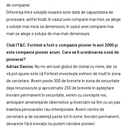
de companie.
Diferenţa între soluţiile noastre este dată de capacitatea de
procesare, astfel încât, în cazul unei companii mai mici, se alege
o soluţie mai mică ca dimensiuni, în cazul unei companii mai
mari se alege o soluţie de mai mari dimensiuni.
Club IT&C: Fortinet a fost o companie pionier în anii 2000 şi
este companie pionier acum. Care va fi următoarea zonă de
pionierat?
Adrian Danciu:
Nu mi-am luat globul de cristal cu mine, dar ce
vă pot spune este că Fortinet investeşte extrem de mult în zona
de cercetare. Avem peste 300 de brevete în zona de securitate
deja recunoscute și aproximativ 250 de brevete în aşteptare.
Inovăm permanent în securitate, venim cu concepte noi,
anticipăm ameninţările cibernetice şi încercăm să fim cu un pas
înaintea persoanelor rău-intenţionate. Avem centre de
cercetare şi de excelenţă peste tot în lume. Inovăm permanent,
deoarece fără inovaţie nu putem rămâne pionieri.