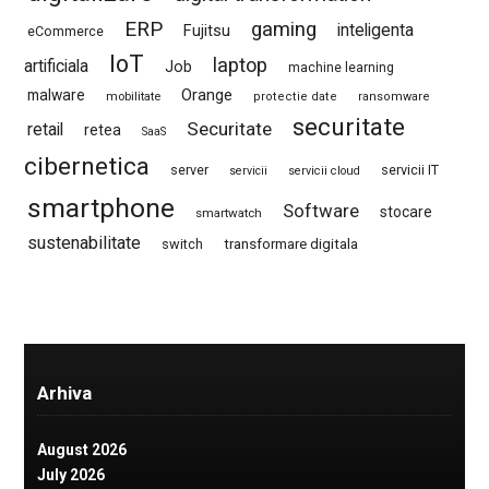
ERP
gaming
Fujitsu
inteligenta
eCommerce
IoT
laptop
artificiala
Job
machine learning
Orange
malware
mobilitate
protectie date
ransomware
securitate
Securitate
retail
retea
SaaS
cibernetica
server
servicii IT
servicii
servicii cloud
smartphone
Software
stocare
smartwatch
sustenabilitate
switch
transformare digitala
Arhiva
August 2026
July 2026