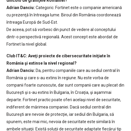
dincolo de graniţele României?
Adrian Danciu:
Categoric. Fortinet este o companie americană
cu prezenţă în întreaga lume. Biroul din România coordonează
întreaga Europă de Sud-Est.
De aceea, pot să vorbesc din punct de vedere al conceptului
dintr-o perspectivă regională. Acest concept este abordat de
Fortinet la nivel global.
Club IT&C: Aveţi proiecte de cibersecuritate iniţiate în
România şi extinse la nivel regional?
Adrian Danciu:
Da, pentru companiile care au sediul central în
România şi care s-au extins în regiune. Nu este vorba de
companii foarte cunoscute, dar sunt companii care au plecat din
Bucureşti şi s-au extins în Bulgaria, în Croaţia, şi aşammai
departe. Fortinet practic poate oferi acelaşi nivel de securitate,
indiferent de mărimea companiei. Dacă sediul central din
Bucureşti are nevoie de protecţie, iar sediul din Bulgaria, să
spunem, este mai mic, nevoia de securitate este similară în
ambele situaţii. Există soluţii de securitate adaptate fiecărui tip