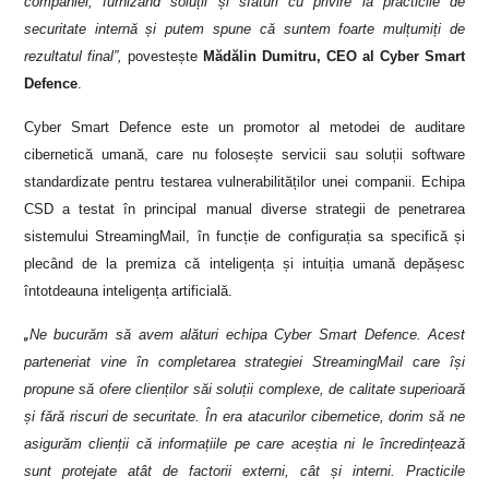
companiei, furnizând soluții și sfaturi cu privire la practicile de
securitate internă și putem spune că suntem foarte mulțumiți de
rezultatul final”,
povestește
Mădălin Dumitru, CEO al Cyber Smart
Defence
.
Cyber Smart Defence este un promotor al metodei de auditare
cibernetică umană, care nu folosește servicii sau soluții software
standardizate pentru testarea vulnerabilităților unei companii. Echipa
CSD a testat în principal manual diverse strategii de penetrarea
sistemului StreamingMail, în funcție de configurația sa specifică și
plecând de la premiza că inteligența și intuiția umană depășesc
întotdeauna inteligența artificială.
„
Ne bucurăm să avem alături echipa Cyber Smart Defence. Acest
parteneriat vine în completarea strategiei StreamingMail care își
propune să ofere clienților săi soluții complexe, de calitate superioară
și fără riscuri de securitate. În era atacurilor cibernetice, dorim să ne
asigurăm clienții că informațiile pe care aceștia ni le încredințează
sunt protejate atât de factorii externi, cât și interni. Practicile