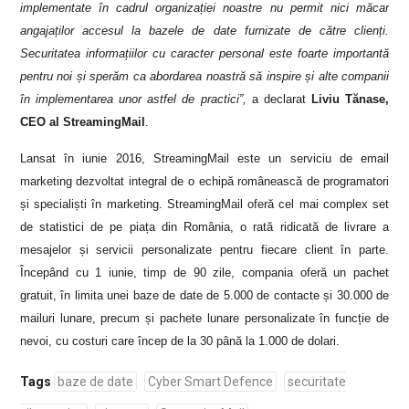
implementate în cadrul organizației noastre nu permit nici măcar
angajaților accesul la bazele de date furnizate de către clienți.
Securitatea informațiilor cu caracter personal este foarte importantă
pentru noi și sperăm ca abordarea noastră să inspire și alte companii
în implementarea unor astfel de practici”,
a declarat
Liviu Tănase,
CEO al StreamingMail
.
Lansat în iunie 2016, StreamingMail este un serviciu de email
marketing dezvoltat integral de o echipă românească de programatori
și specialiști în marketing. StreamingMail oferă cel mai complex set
de statistici de pe piața din România, o rată ridicată de livrare a
mesajelor și servicii personalizate pentru fiecare client în parte.
Începând cu 1 iunie, timp de 90 zile, compania oferă un pachet
gratuit, în limita unei baze de date de 5.000 de contacte și 30.000 de
mailuri lunare, precum și pachete lunare personalizate în funcție de
nevoi, cu costuri care încep de la 30 până la 1.000 de dolari.
Tags
baze de date
Cyber Smart Defence
securitate