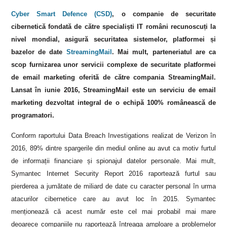
Cyber Smart Defence (CSD)
, o companie de securitate
cibernetică fondată de către specialiști IT români recunoscuți la
nivel mondial, asigură securitatea sistemelor, platformei și
bazelor de date
StreamingMail
. Mai mult, parteneriatul are ca
scop furnizarea unor servicii complexe de securitate platformei
de email marketing oferită de către compania StreamingMail.
Lansat în iunie 2016, StreamingMail este un serviciu de email
marketing dezvoltat integral de o echipă 100% românească de
programatori.
Conform raportului Data Breach Investigations realizat de Verizon în
2016, 89% dintre spargerile din mediul online au avut ca motiv furtul
de informații financiare și spionajul datelor personale. Mai mult,
Symantec Internet Security Report 2016 raportează furtul sau
pierderea a jumătate de miliard de date cu caracter personal în urma
atacurilor cibernetice care au avut loc în 2015. Symantec
menționează că acest număr este cel mai probabil mai mare
deoarece companiile nu raportează întreaga amploare a problemelor