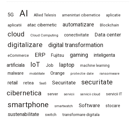
AI
5G
Allied Telesis
amenintari cibernetice
aplicatie
automatizare
atac cibernetic
aplicatii
Blockchain
cloud
Data center
conectivitate
Cloud Computing
digitalizare
digital transformation
ERP
gaming
Fujitsu
inteligenta
eCommerce
IoT
laptop
artificiala
Job
machine learning
Orange
malware
mobilitate
protectie date
ransomware
securitate
Securitate
retail
retea
SaaS
cibernetica
server
servicii IT
servicii
servicii cloud
smartphone
Software
stocare
smartwatch
sustenabilitate
switch
transformare digitala