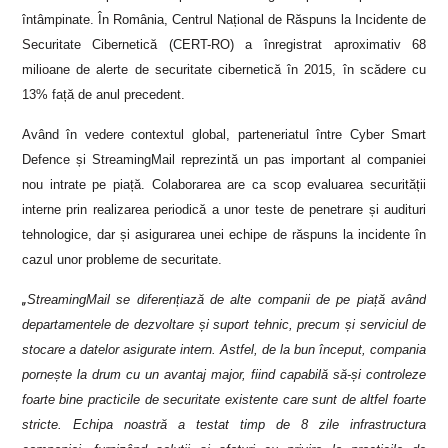
întâmpinate. În România, Centrul Național de Răspuns la Incidente de
Securitate Cibernetică (CERT-RO) a înregistrat aproximativ 68
milioane de alerte de securitate cibernetică în 2015, în scădere cu
13% față de anul precedent.
Având în vedere contextul global, parteneriatul între Cyber Smart
Defence și StreamingMail reprezintă un pas important al companiei
nou intrate pe piață. Colaborarea are ca scop evaluarea securității
interne prin realizarea periodică a unor teste de penetrare și audituri
tehnologice, dar și asigurarea unei echipe de răspuns la incidente în
cazul unor probleme de securitate.
„
StreamingMail se diferențiază de alte companii de pe piață având
departamentele de dezvoltare și suport tehnic, precum și serviciul de
stocare a datelor asigurate intern. Astfel, de la bun început, compania
pornește la drum cu un avantaj major, fiind capabilă să-și controleze
foarte bine practicile de securitate existente care sunt de altfel foarte
stricte. Echipa noastră a testat timp de 8 zile infrastructura