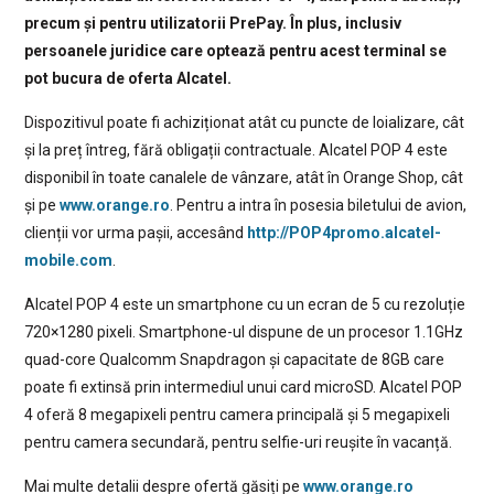
precum și pentru utilizatorii PrePay. În plus, inclusiv
persoanele juridice care optează pentru acest terminal se
pot bucura de oferta Alcatel.
Dispozitivul poate fi achiziționat atât cu puncte de loializare, cât
și la preț întreg, fără obligații contractuale. Alcatel POP 4 este
disponibil în toate canalele de vânzare, atât în Orange Shop, cât
și pe
www.orange.ro
. Pentru a intra în posesia biletului de avion,
clienții vor urma pașii, accesând
http://POP4promo.alcatel-
mobile.com
.
Alcatel POP 4 este un smartphone cu un ecran de 5 cu rezoluție
720×1280 pixeli. Smartphone-ul dispune de un procesor 1.1GHz
quad-core Qualcomm Snapdragon și capacitate de 8GB care
poate fi extinsă prin intermediul unui card microSD. Alcatel POP
4 oferă 8 megapixeli pentru camera principală și 5 megapixeli
pentru camera secundară, pentru selfie-uri reușite în vacanță.
Mai multe detalii despre ofertă găsiți pe
www.orange.ro