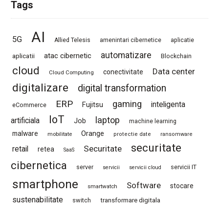
Tags
AI
5G
Allied Telesis
amenintari cibernetice
aplicatie
automatizare
atac cibernetic
aplicatii
Blockchain
cloud
Data center
conectivitate
Cloud Computing
digitalizare
digital transformation
ERP
gaming
Fujitsu
inteligenta
eCommerce
IoT
laptop
artificiala
Job
machine learning
Orange
malware
mobilitate
protectie date
ransomware
securitate
Securitate
retail
retea
SaaS
cibernetica
server
servicii IT
servicii
servicii cloud
smartphone
Software
stocare
smartwatch
sustenabilitate
switch
transformare digitala