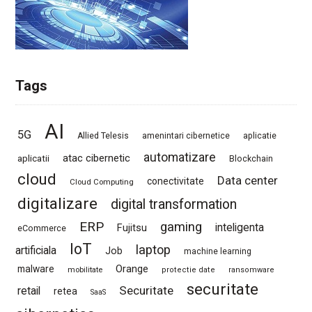
Tags
AI
5G
Allied Telesis
amenintari cibernetice
aplicatie
automatizare
atac cibernetic
aplicatii
Blockchain
cloud
Data center
conectivitate
Cloud Computing
digitalizare
digital transformation
ERP
gaming
Fujitsu
inteligenta
eCommerce
IoT
laptop
artificiala
Job
machine learning
Orange
malware
mobilitate
protectie date
ransomware
securitate
Securitate
retail
retea
SaaS