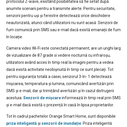
protocolul Z-wave, existând posibilitatea să fie setat după
anumite scenarii pentru a transmite alerte. Pentru securitate,
senzorii pentru uși și ferestre detectează orice deschidere
neautorizată, atunci când utilizatorii nu sunt acasă. Senzorii de
fum comunică prin SMS sau e-mail dacă există emanații de fum
în locație.
Camera video Wi-Fi este conectată permanent, are un unghi larg
de vizualizare de 87 grade si vedere nocturnă cu infraroșu,
utilizatorii având acces în timp real la imagini pentru a vedea
dacă există activitate neobișnuită în timp ce sunt plecați. Tot
pentru siguranța totală a casei, senzorul 3-în- 1 detectează
mișcarea, temperatura și lumina, comunicând avertizări prin
SMS și e-mail, dar și trimițând avertizări și în cazul distrugerii
acestuia.
Senzorii de mișcare
informează în timp real prin SMS
și e-mail dacă există o prezență în casă în lipsa proprietarilor.
Tot în cadrul pachetelor Orange Smart Home, sunt disponibile
priza inteligentă
și
senzorii de inundație
. Priza inteligentă