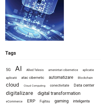
Tags
AI
5G
Allied Telesis
amenintari cibernetice
aplicatie
automatizare
atac cibernetic
aplicatii
Blockchain
cloud
Data center
conectivitate
Cloud Computing
digitalizare
digital transformation
ERP
gaming
Fujitsu
inteligenta
eCommerce