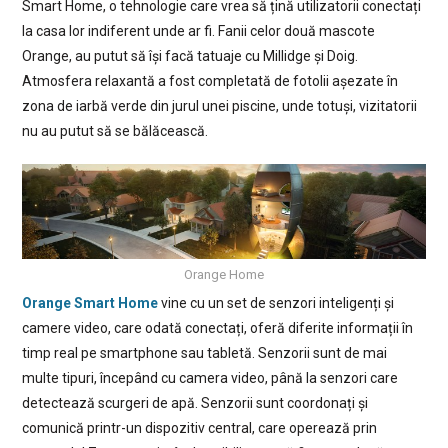
Smart Home, o tehnologie care vrea să țină utilizatorii conectați
la casa lor indiferent unde ar fi. Fanii celor două mascote
Orange, au putut să își facă tatuaje cu Millidge și Doig.
Atmosfera relaxantă a fost completată de fotolii așezate în
zona de iarbă verde din jurul unei piscine, unde totuși, vizitatorii
nu au putut să se bălăcească.
Orange Home
Orange Smart Home
vine cu un set de senzori inteligenți și
camere video, care odată conectați, oferă diferite informații în
timp real pe smartphone sau tabletă. Senzorii sunt de mai
multe tipuri, începând cu camera video, până la senzori care
detectează scurgeri de apă. Senzorii sunt coordonați și
comunică printr-un dispozitiv central, care operează prin