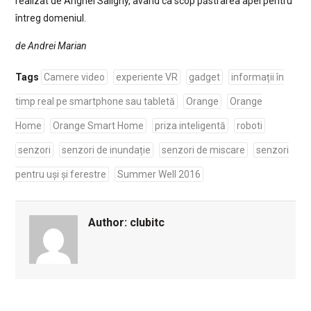
realizat de Anghel Saligny, având ca scop păstrarea apei pentru
întreg domeniul.
de Andrei Marian
Tags
Camere video
experiente VR
gadget
informații în
timp real pe smartphone sau tabletă
Orange
Orange
Home
Orange Smart Home
priza inteligentă
roboti
senzori
senzori de inundație
senzori de miscare
senzori
pentru uși și ferestre
Summer Well 2016
Author:
clubitc