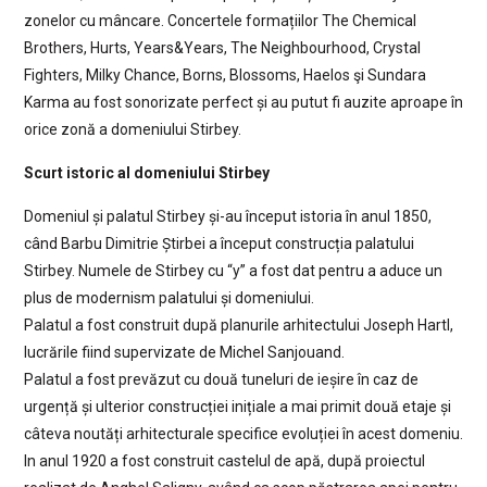
zonelor cu mâncare. Concertele formațiilor The Chemical
Brothers, Hurts, Years&Years, The Neighbourhood, Crystal
Fighters, Milky Chance, Borns, Blossoms, Haelos şi Sundara
Karma au fost sonorizate perfect și au putut fi auzite aproape în
orice zonă a domeniului Stirbey.
Scurt istoric al domeniului Stirbey
Domeniul și palatul Stirbey și-au început istoria în anul 1850,
când Barbu Dimitrie Știrbei a început construcția palatului
Stirbey. Numele de Stirbey cu “y” a fost dat pentru a aduce un
plus de modernism palatului și domeniului.
Palatul a fost construit după planurile arhitectului Joseph Hartl,
lucrările fiind supervizate de Michel Sanjouand.
Palatul a fost prevăzut cu două tuneluri de ieșire în caz de
urgență și ulterior construcției inițiale a mai primit două etaje și
câteva noutăți arhitecturale specifice evoluției în acest domeniu.
In anul 1920 a fost construit castelul de apă, după proiectul