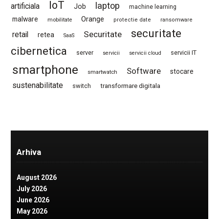
IoT
laptop
artificiala
Job
machine learning
Orange
malware
mobilitate
protectie date
ransomware
securitate
Securitate
retail
retea
SaaS
cibernetica
server
servicii IT
servicii
servicii cloud
smartphone
Software
stocare
smartwatch
sustenabilitate
switch
transformare digitala
Arhiva
August 2026
July 2026
June 2026
May 2026