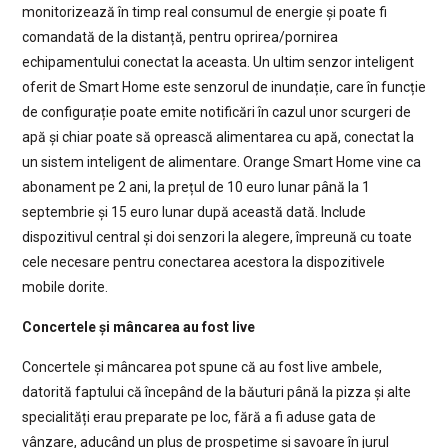
monitorizează în timp real consumul de energie și poate fi
comandată de la distanță, pentru oprirea/pornirea
echipamentului conectat la aceasta. Un ultim senzor inteligent
oferit de Smart Home este senzorul de inundație, care în funcție
de configurație poate emite notificări în cazul unor scurgeri de
apă și chiar poate să oprească alimentarea cu apă, conectat la
un sistem inteligent de alimentare. Orange Smart Home vine ca
abonament pe 2 ani, la prețul de 10 euro lunar până la 1
septembrie și 15 euro lunar după această dată. Include
dispozitivul central și doi senzori la alegere, împreună cu toate
cele necesare pentru conectarea acestora la dispozitivele
mobile dorite.
Concertele și mâncarea au fost live
Concertele și mâncarea pot spune că au fost live ambele,
datorită faptului că începând de la băuturi până la pizza și alte
specialități erau preparate pe loc, fără a fi aduse gata de
vânzare, aducând un plus de prospețime și savoare în jurul