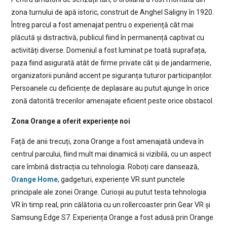
zona turnului de apă istoric, construit de Anghel Saligny în 1920.
Întreg parcul a fost amenajat pentru o experiență cât mai
plăcută și distractivă, publicul fiind în permanență captivat cu
activități diverse. Domeniul a fost luminat pe toată suprafața,
paza fiind asigurată atât de firme private cât și de jandarmerie,
organizatorii punând accent pe siguranța tuturor participanților.
Persoanele cu deficiențe de deplasare au putut ajunge în orice
zonă datorită trecerilor amenajate eficient peste orice obstacol.
Zona Orange a oferit experiențe noi
Față de anii trecuți, zona Orange a fost amenajată undeva în
centrul parcului, fiind mult mai dinamică si vizibilă, cu un aspect
care îmbină distracția cu tehnologia. Roboți care dansează,
Orange Home
, gadgeturi, experiențe VR sunt punctele
principale ale zonei Orange. Curioșii au putut testa tehnologia
VR în timp real, prin călătoria cu un rollercoaster prin Gear VR și
Samsung Edge S7. Experiența Orange a fost adusă prin Orange