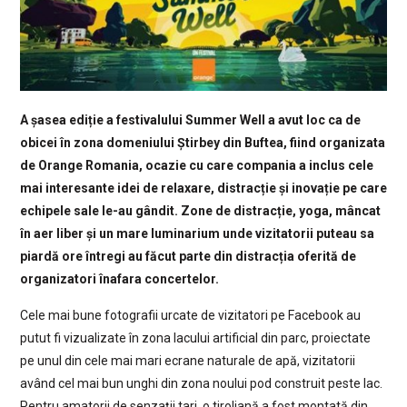
A șasea ediție a festivalului Summer Well a avut loc ca de
obicei în zona domeniului Știrbey din Buftea, fiind organizata
de Orange Romania, ocazie cu care compania a inclus cele
mai interesante idei de relaxare, distracție și inovație pe care
echipele sale le-au gândit. Zone de distracție, yoga, mâncat
în aer liber și un mare luminarium unde vizitatorii puteau sa
piardă ore întregi au făcut parte din distracția oferită de
organizatori înafara concertelor.
Cele mai bune fotografii urcate de vizitatori pe Facebook au
putut fi vizualizate în zona lacului artificial din parc, proiectate
pe unul din cele mai mari ecrane naturale de apă, vizitatorii
având cel mai bun unghi din zona noului pod construit peste lac.
Pentru amatorii de senzații tari, o tiroliană a fost montată din