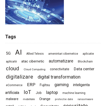
Tags
AI
5G
Allied Telesis
amenintari cibernetice
aplicatie
automatizare
atac cibernetic
aplicatii
Blockchain
cloud
Data center
conectivitate
Cloud Computing
digitalizare
digital transformation
ERP
gaming
Fujitsu
inteligenta
eCommerce
IoT
laptop
artificiala
Job
machine learning
Orange
malware
mobilitate
protectie date
ransomware
securitate