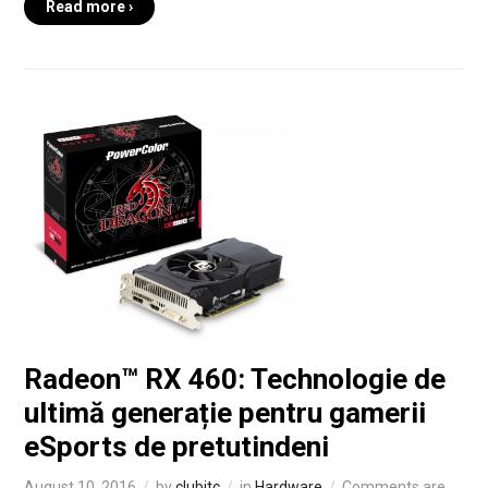
Read more ›
Radeon™ RX 460: Technologie de
ultimă generație pentru gamerii
eSports de pretutindeni
August 10, 2016
by
clubitc
in
Hardware
Comments are