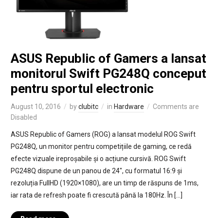
ASUS Republic of Gamers a lansat
monitorul Swift PG248Q conceput
pentru sportul electronic
August 10, 2016
by
clubitc
in
Hardware
Comments are
Disabled
ASUS Republic of Gamers (ROG) a lansat modelul ROG Swift
PG248Q, un monitor pentru competițiile de gaming, ce redă
efecte vizuale ireproșabile și o acțiune cursivă. ROG Swift
PG248Q dispune de un panou de 24″, cu formatul 16:9 și
rezoluția FullHD (1920×1080), are un timp de răspuns de 1ms,
iar rata de refresh poate fi crescută până la 180Hz. În […]