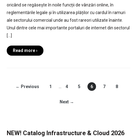
oricând se regăsește în noile funcții de vânzări online, în
reglementările legale și în utilizarea plăților cu cardul în ramuri
ale sectorului comercial unde au fost rareori utilizate înainte.
Unul dintre cele mai importante portaluri de internet din sectorul
[…]
Read more ›
← Previous
1
…
4
5
6
7
8
Next →
NEW! Catalog Infrastructure & Cloud 2026