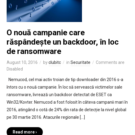
O nouă campanie care
răspândește un backdoor, în loc
de ransomware
August 10, 2016
by
clubitc
in
Securitate
Comments are
Disabled
Nemucod, cel mai activ troian de tip downloader din 2016 s-a
întors cu o nouă campanie. În loc să servească victimelor sale
ransomware, livrează un backdoor detectat de ESET ca
Win32/Kovter. Nemucod a fost folosit în câteva campanii mari în
2016, atingând o cotă de 24% din rata de detecție la nivel global
pe 30 martie 2016. Atacurile regionale […]
Read more ›