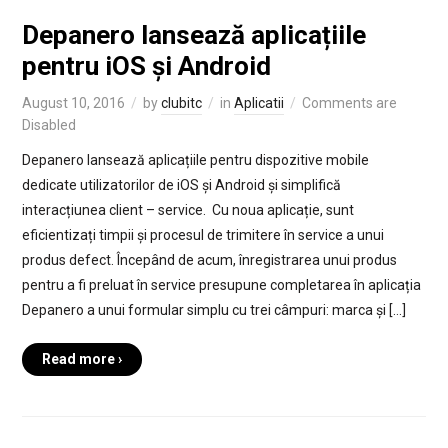
Depanero lansează aplicațiile
pentru iOS și Android
August 10, 2016
by
clubitc
in
Aplicatii
Comments are
Disabled
Depanero lansează aplicațiile pentru dispozitive mobile
dedicate utilizatorilor de iOS și Android și simplifică
interacțiunea client – service. Cu noua aplicație, sunt
eficientizați timpii și procesul de trimitere în service a unui
produs defect. Începând de acum, înregistrarea unui produs
pentru a fi preluat în service presupune completarea în aplicația
Depanero a unui formular simplu cu trei câmpuri: marca și […]
Read more ›