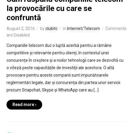
la provocările cu care se
confruntă
August 2, 2016
by
clubitc
in
Internet/Telecom
Comments
are Disabled
Companiile telecom duc o luptă acerbă pentru a rămâne
competitive și relevante pentru clienți, în contextul unei
concurențe în creștere și a noilor tehnologii care se dezvoltă cu
o viteză peste capacitățile de investiții ale acestora. O altă
provocare pentru aceste companii sunt impunătoarele
reglementări legale, dar și concurența din partea unor servicii
precum Snapchat, Skype și WhatsApp care au […]
Read more ›