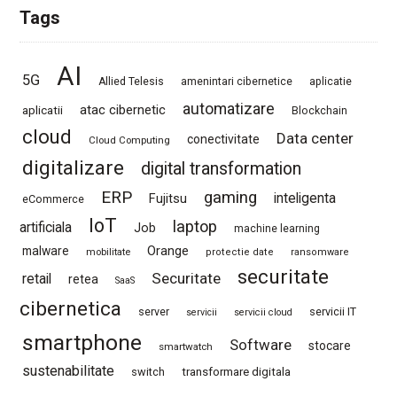
Tags
AI
5G
Allied Telesis
amenintari cibernetice
aplicatie
automatizare
atac cibernetic
aplicatii
Blockchain
cloud
Data center
conectivitate
Cloud Computing
digitalizare
digital transformation
ERP
gaming
Fujitsu
inteligenta
eCommerce
IoT
laptop
artificiala
Job
machine learning
Orange
malware
mobilitate
protectie date
ransomware
securitate
Securitate
retail
retea
SaaS
cibernetica
server
servicii IT
servicii
servicii cloud
smartphone
Software
stocare
smartwatch
sustenabilitate
switch
transformare digitala