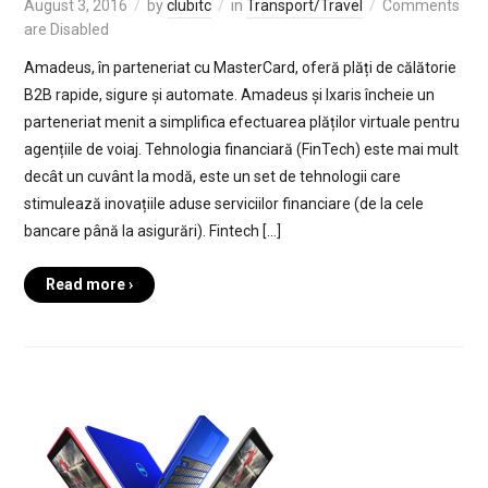
August 3, 2016
by
clubitc
in
Transport/Travel
Comments
are Disabled
Amadeus, în parteneriat cu MasterCard, oferă plăți de călătorie
B2B rapide, sigure și automate. Amadeus și Ixaris încheie un
parteneriat menit a simplifica efectuarea plăților virtuale pentru
agențiile de voiaj. Tehnologia financiară (FinTech) este mai mult
decât un cuvânt la modă, este un set de tehnologii care
stimulează inovațiile aduse serviciilor financiare (de la cele
bancare până la asigurări). Fintech […]
Read more ›