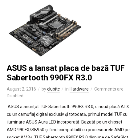
ASUS a lansat placa de bază TUF
Sabertooth 990FX R3.0
August 2, 2016
by
clubitc
in
Hardware
Comments are
Disabled
ASUS a anunțat TUF Sabertooth 990FX R3.0, o nouă placă ATX
cu un camuflaj digital exclusiv și totodată, primul model TUF cu
iluminare ASUS Aura LED încorporată. Bazată pe un chipset
AMD 990FX/SB950 și fiind compatibilă cu procesoarele AMD pe
socket AM3+, TUF Sabertooth 990FX R3.0 dispune de SafeSlot,