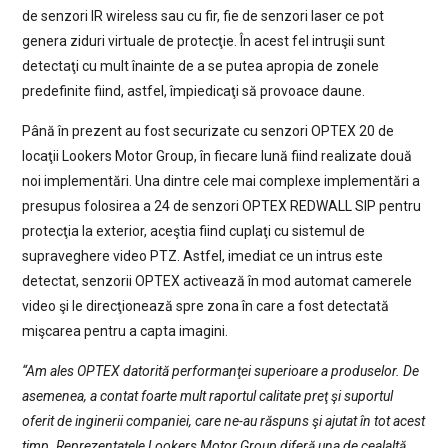
de senzori IR wireless sau cu fir, fie de senzori laser ce pot
genera ziduri virtuale de protecţie. În acest fel intruşii sunt
detectaţi cu mult înainte de a se putea apropia de zonele
predefinite fiind, astfel, împiedicaţi să provoace daune.
Până în prezent au fost securizate cu senzori OPTEX 20 de
locaţii Lookers Motor Group, în fiecare lună fiind realizate două
noi implementări. Una dintre cele mai complexe implementări a
presupus folosirea a 24 de senzori OPTEX REDWALL SIP pentru
protecţia la exterior, aceştia fiind cuplaţi cu sistemul de
supraveghere video PTZ. Astfel, imediat ce un intrus este
detectat, senzorii OPTEX activează în mod automat camerele
video şi le direcţionează spre zona în care a fost detectată
mişcarea pentru a capta imagini.
“Am ales OPTEX datorită performanţei superioare a produselor. De
asemenea, a contat foarte mult raportul calitate preţ şi suportul
oferit de inginerii companiei, care ne-au răspuns şi ajutat în tot acest
timp. Reprezentaţele Lookers Motor Group diferă una de cealaltă,