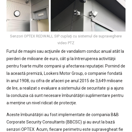
Senzori OPTEX REDWALL SIP cuplaţi cu sistemul de supraveghere
video PTZ
Furtul de maşini sau acţiunile de vandalism conduc anual atât la
pierderi de milioane de euro, cât şi la întreruperea activităţii
pentru foarte multe companii şi afectarea reputaţiei. Pornind de
la această premiză, Lookers Motor Group, o companie fondată
în anul 1908, cu cifra de afaceri pe anul 2015 de 3,649 milioane
de lire, a realizat o evaluare a sistemului de securitate şi a ajuns
la concluzia că sunt necesare îmbunătăţiri suplimentare pentru
a menţine un nivel ridicat de protecţie.
Aceste îmbunătăţiri au fost implementate de compania B&B
Corporate Security Consultants (BBCSC) şi au avut la bază
senzori OPTEX. Acum, fiecare perimetru este supravegheat fie