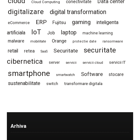
cloud
Data center
conectivitate
Cloud Computing
digitalizare
digital transformation
ERP
gaming
Fujitsu
inteligenta
eCommerce
IoT
laptop
artificiala
Job
machine learning
Orange
malware
mobilitate
protectie date
ransomware
securitate
Securitate
retail
retea
SaaS
cibernetica
server
servicii IT
servicii
servicii cloud
smartphone
Software
stocare
smartwatch
sustenabilitate
switch
transformare digitala
Arhiva