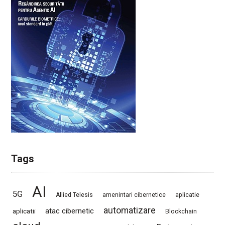
Tags
AI
5G
Allied Telesis
amenintari cibernetice
aplicatie
automatizare
atac cibernetic
aplicatii
Blockchain