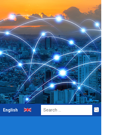
Search
English
for: