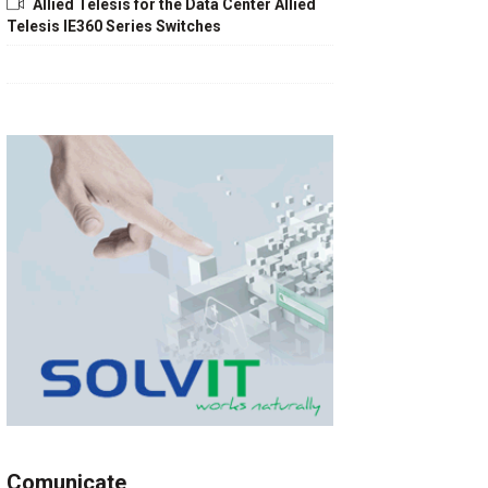
Allied Telesis for the Data Center Allied
Telesis IE360 Series Switches
Comunicate