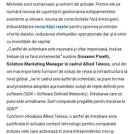
Motivele sunt numeroase şi extrem de actuale. Printre ele se
numără nevoia de uşurinţă în gestionarea echipamentelor
existente şi viitoare, nevoia de conectivitate fără întreruperi,
îmbunătăţirea
securităţii reţelei
pentru sporirea protecţiei
oferite datelor, reducerea cheltuielilor operaţionale dar şi a celor
cu investiţiile de capital.
,,O astfel de schimbare este necesară şi chiar imperioasă, însă ea
trebuie să se facă incremental,”
susţine
Giovanni Pinetti,
Solution Marketing Manager în cadrul Allied Telesis,
unul din
cei mai importanţi furnizori de soluţii de reţea şi infrastructură la
nivel global.
,,Iar în cadrul unei astfel de schimbări, se pune tot mai
acut problema adoptării aşa-numitelor soluţii de reţele definite prin
software (SDN = Software Defined Networks). Întrebarea care se
pune este următoarea: Sunt companiile pregătite pentru trecerea la
SDN?”
Conform oficialului Allied Telesis, o astfel de întrebare este
justificată în actualul context tehnologic pentru companiile.
inclusiv cele care activează în zona întreprinderilor mici şi