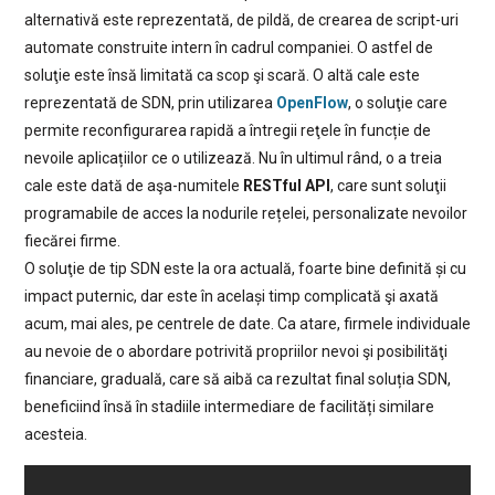
alternativă este reprezentată, de pildă, de crearea de script-uri
automate construite intern în cadrul companiei. O astfel de
soluţie este însă limitată ca scop şi scară. O altă cale este
reprezentată de SDN, prin utilizarea
OpenFlow
, o soluţie care
permite reconfigurarea rapidă a întregii reţele în funcție de
nevoile aplicațiilor ce o utilizează. Nu în ultimul rând, o a treia
cale este dată de aşa-numitele
RESTful API
, care sunt soluţii
programabile de acces la nodurile rețelei, personalizate nevoilor
fiecărei firme.
O soluţie de tip SDN este la ora actuală, foarte bine definită și cu
impact puternic, dar este în același timp complicată şi axată
acum, mai ales, pe centrele de date. Ca atare, firmele individuale
au nevoie de o abordare potrivită propriilor nevoi şi posibilităţi
financiare, graduală, care să aibă ca rezultat final soluția SDN,
beneficiind însă în stadiile intermediare de facilități similare
acesteia.