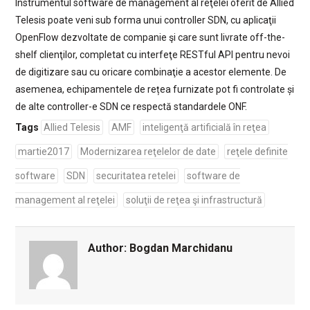
Instrumentul software de management al reţelei oferit de Allied
Telesis poate veni sub forma unui controller SDN, cu aplicaţii
OpenFlow dezvoltate de companie şi care sunt livrate off-the-
shelf clienţilor, completat cu interfeţe RESTful API pentru nevoi
de digitizare sau cu oricare combinaţie a acestor elemente. De
asemenea, echipamentele de rețea furnizate pot fi controlate și
de alte controller-e SDN ce respectă standardele ONF.
Tags
Allied Telesis
AMF
inteligenţă artificială în reţea
martie2017
Modernizarea reţelelor de date
reţele definite
software
SDN
securitatea retelei
software de
management al reţelei
soluţii de reţea şi infrastructură
Author:
Bogdan Marchidanu