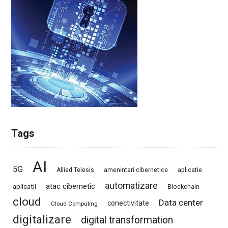
Tags
AI
5G
Allied Telesis
amenintari cibernetice
aplicatie
automatizare
atac cibernetic
aplicatii
Blockchain
cloud
Data center
conectivitate
Cloud Computing
digitalizare
digital transformation