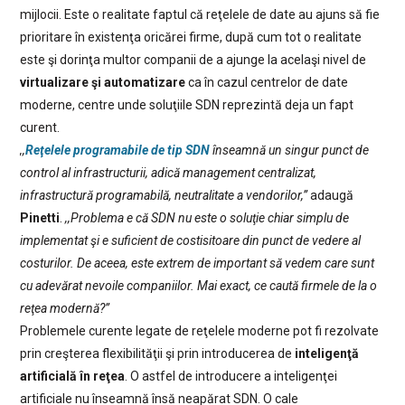
mijlocii. Este o realitate faptul că reţelele de date au ajuns să fie
prioritare în existenţa oricărei firme, după cum tot o realitate
este şi dorinţa multor companii de a ajunge la acelaşi nivel de
virtualizare şi automatizare
ca în cazul centrelor de date
moderne, centre unde soluţiile SDN reprezintă deja un fapt
curent.
,,
Reţelele programabile de tip SDN
înseamnă un singur punct de
control al infrastructurii, adică management centralizat,
infrastructură programabilă, neutralitate a vendorilor,”
adaugă
Pinetti
.
,,Problema e că SDN nu este o soluţie chiar simplu de
implementat şi e suficient de costisitoare din punct de vedere al
costurilor. De aceea, este extrem de important să vedem care sunt
cu adevărat nevoile companiilor. Mai exact, ce caută firmele de la o
reţea modernă?”
Problemele curente legate de reţelele moderne pot fi rezolvate
prin creşterea flexibilităţii şi prin introducerea de
inteligenţă
artificială în reţea
. O astfel de introducere a inteligenţei
artificiale nu înseamnă însă neapărat SDN. O cale