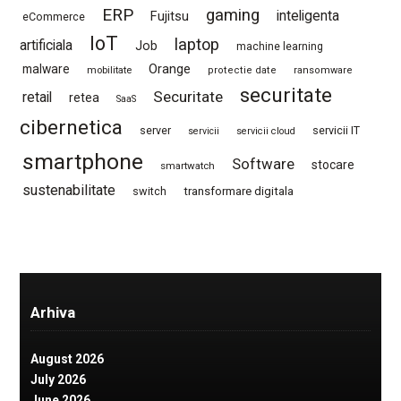
ERP
gaming
Fujitsu
inteligenta
eCommerce
IoT
laptop
artificiala
Job
machine learning
Orange
malware
mobilitate
protectie date
ransomware
securitate
Securitate
retail
retea
SaaS
cibernetica
server
servicii IT
servicii
servicii cloud
smartphone
Software
stocare
smartwatch
sustenabilitate
switch
transformare digitala
Arhiva
August 2026
July 2026
June 2026