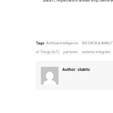
piata IT, respectand in acelasi timp, clientii 
Tags
Artificial Intelligence
BIG DATA & ANALY
of Things (IoT)
parteneri
sisteme integrate
Author:
clubitc