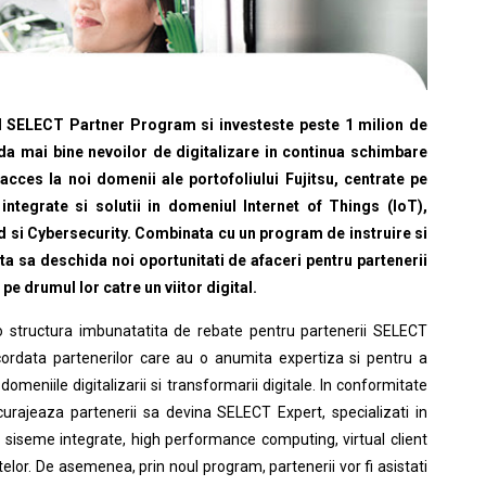
 SELECT Partner Program si investeste peste 1 milion de
da mai bine nevoilor de digitalizare in continua schimbare
r acces la noi domenii ale portofoliului
Fujitsu
, centrate pe
integrate si solutii in domeniul Internet of Things (IoT),
oud si Cybersecurity. Combinata cu un program de instruire si
ta sa deschida noi oportunitati de afaceri pentru partenerii
 pe drumul lor catre un viitor digital.
 structura imbunatatita de rebate pentru partenerii SELECT
ordata partenerilor care au o anumita expertiza si pentru a
domeniile digitalizarii si transformarii digitale. In conformitate
ncurajeaza partenerii sa devina SELECT Expert, specializati in
: siseme integrate, high performance computing, virtual client
telor. De asemenea, prin noul program, partenerii vor fi asistati