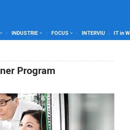
INDUSTRIE
FOCUS
INTERVIU
IT in 
tner Program