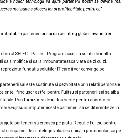
olida a noilor tehnologii va ajuta partenerii nostri sa devina mai
ducerea mai buna a afacerii lor si profitabilitate pentru ei.”
batabila partenerilor sai din pe intreg globul, avand trei
mbru al SELECT Partner Program acces la solutii de inalta
ii sa simplifice si sa isi imbunatateasca viata de zi cu zi.
reprezinta fundatia solutiilor IT care ii vor convinge pe
partenerii sai este sustinuta si dezvoltata prin relatii personale
celentei, fiind usor astfel pentru
Fujitsu
si partenerii sai sa aiba
fitabile. Prin furnizarea de instrumente pentru abordarea
rmare,
Fujitsu
isi imputerniceste partenerii sa se diferentieze in
si ajuta partenerii sa creasca pe piata. Regulile
Fujitsu
pentru
companiei de a intelege valoarea unica a partenerilor sai pe