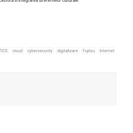
acestora si integrarea diferentelor culturale.
TICS
cloud
cybersecurity
digitalizare
Fujitsu
Internet