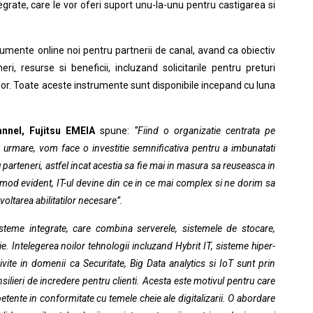
egrate, care le vor oferi suport unu-la-unu pentru castigarea si
rumente online noi pentru partnerii de canal, avand ca obiectiv
i, resurse si beneficii, incluzand solicitarile pentru preturi
rilor. Toate aceste instrumente sunt disponibile incepand cu luna
annel,
Fujitsu
EMEIA
spune:
“Fiind o organizatie centrata pe
a urmare, vom face o investitie semnificativa pentru a imbunatati
rteneri, astfel incat acestia sa fie mai in masura sa reuseasca in
n mod evident, IT-ul devine din ce in ce mai complex si ne dorim sa
voltarea abilitatilor necesare”.
sisteme integrate, care combina serverele, sistemele de stocare,
tie. Intelegerea noilor tehnologii incluzand Hybrit IT, sisteme hiper-
ite in domenii ca Securitate, Big Data analytics si IoT sunt prin
ilieri de incredere pentru clienti. Acesta este motivul pentru care
te in conformitate cu temele cheie ale digitalizarii. O abordare