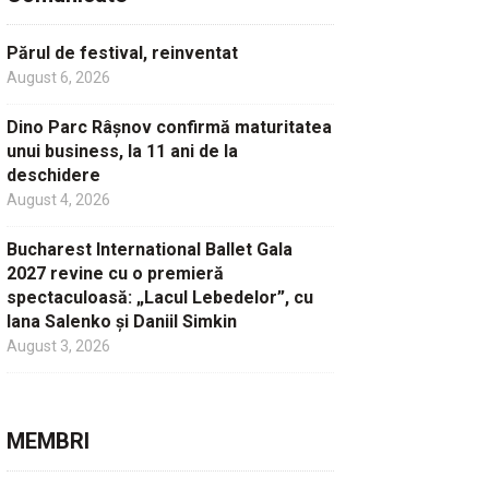
Părul de festival, reinventat
August 6, 2026
Dino Parc Râșnov confirmă maturitatea
unui business, la 11 ani de la
deschidere
August 4, 2026
Bucharest International Ballet Gala
2027 revine cu o premieră
spectaculoasă: „Lacul Lebedelor”, cu
Iana Salenko și Daniil Simkin
August 3, 2026
MEMBRI