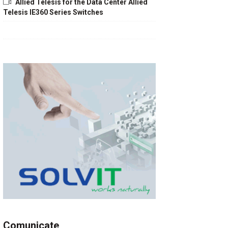
Allied Telesis for the Data Center Allied
Telesis IE360 Series Switches
Comunicate