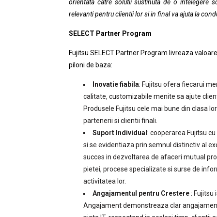
orientata catre solutii sustinuta de o intelegere s
relevanti pentru clientii lor si in final va ajuta la con
SELECT Partner Program
Fujitsu
SELECT Partner Program livreaza valoare im
piloni de baza:
Inovatie fiabila
:
Fujitsu
ofera fiecarui me
calitate, customizabile menite sa ajute client
Produsele
Fujitsu
cele mai bune din clasa lor 
partenerii si clientii finali.
Suport Individual
: cooperarea
Fujitsu
cu 
si se evidentiaza prin semnul distinctiv al ex
succes in dezvoltarea de afaceri mutual pro
pietei, procese specializate si surse de info
activitatea lor.
Angajamentul pentru Crestere
:
Fujitsu
i
Angajament demonstreaza clar angajamentul 