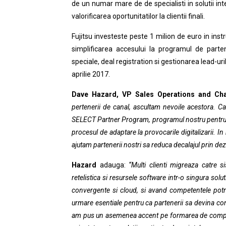
de un numar mare de de specialisti in solutii int
valorificarea oportunitatilor la clientii finali.
Fujitsu
investeste peste 1 milion de euro in inst
simplificarea accesului la programul de partener
speciale, deal registration si gestionarea lead-u
aprilie 2017.
Dave Hazard, VP Sales Operations and Ch
pertenerii de canal, ascultam nevoile acestora. C
SELECT Partner Program, programul nostru pentru pa
procesul de adaptare la provocarile digitalizarii. I
ajutam partenerii nostri sa reduca decalajul prin dez
Hazard
adauga:
“Multi clienti migreaza catre 
retelistica si resursele software intr-o singura solu
convergente si cloud, si avand competentele potriv
urmare esentiale pentru ca partenerii sa devina cons
am pus un asemenea accent pe formarea de competen