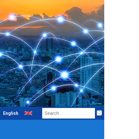
Search
English
for: