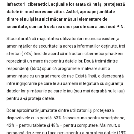
infractorii cibernetici, acțiunile lor arată că nu își protejează
datele în mod corespunzător. Astfel, aproape jumătate
dintre ei nu își iau nici măcar măsuri elementare de
securitate, cum ar fi setarea unor parole sau a unui cod PIN.
Studiul arată că majoritatea utilizatorilor recunosc existența
amenințărilor de securitate la adresa informațiilor deținute, trei
sferturi (73%) fiind de acord că infractorii cibernetici și hackerii
reprezintă un mare risc pentru datele lor. Două treimi dintre
respondenți (65%) spun că programele malware sunt o
amenințare cu un grad mare de risc. Există, însă, o discrepanță
între îngrijorările pe care le au oamenii în legătură cu siguranța
datelor lor și măsurile pe care le iau (sau mai degrabă nu le iau)
pentru a-și proteja datele.
Doar aproximativ jumătate dintre utilizatori își protejează
dispozitivele cu o parolă: 53% folosesc una pentru smartphone,
42% – pentru tablete și 48% – pentru computere. Mai mult, o
persoană din zece nu face nimic pentru a-și proteja datele (19%