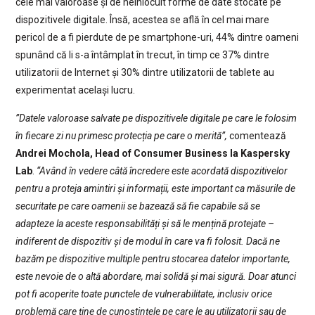
cele mai valoroase și de neînlocuit forme de date stocate pe
dispozitivele digitale. Însă, acestea se află în cel mai mare
pericol de a fi pierdute de pe smartphone-uri, 44% dintre oameni
spunând că li s-a întâmplat în trecut, în timp ce 37% dintre
utilizatorii de Internet și 30% dintre utilizatorii de tablete au
experimentat același lucru.
”Datele valoroase salvate pe dispozitivele digitale pe care le folosim
în fiecare zi nu primesc protecția pe care o merită”,
comentează
Andrei Mochola, Head of Consumer Business la Kaspersky
Lab
.
“Având în vedere câtă încredere este acordată dispozitivelor
pentru a proteja amintiri și informații, este important ca măsurile de
securitate pe care oamenii se bazează să fie capabile să se
adapteze la aceste responsabilități și să le mențină protejate –
indiferent de dispozitiv și de modul în care va fi folosit. Dacă ne
bazăm pe dispozitive multiple pentru stocarea datelor importante,
este nevoie de o altă abordare, mai solidă și mai sigură. Doar atunci
pot fi acoperite toate punctele de vulnerabilitate, inclusiv orice
problemă care ține de cunoștințele pe care le au utilizatorii sau de