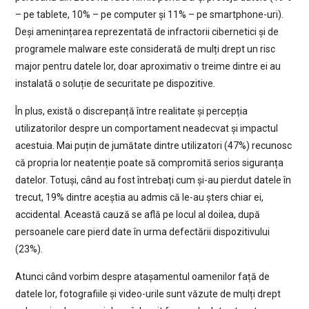
– pe tablete, 10% – pe computer și 11% – pe smartphone-uri).
Deși amenințarea reprezentată de infractorii cibernetici și de
programele malware este considerată de mulți drept un risc
major pentru datele lor, doar aproximativ o treime dintre ei au
instalată o soluție de securitate pe dispozitive.
În plus, există o discrepanță între realitate și percepția
utilizatorilor despre un comportament neadecvat și impactul
acestuia. Mai puțin de jumătate dintre utilizatori (47%) recunosc
că propria lor neatenție poate să compromită serios siguranța
datelor. Totuși, când au fost întrebați cum și-au pierdut datele în
trecut, 19% dintre aceștia au admis că le-au șters chiar ei,
accidental. Această cauză se află pe locul al doilea, după
persoanele care pierd date în urma defectării dispozitivului
(23%).
Atunci când vorbim despre atașamentul oamenilor față de
datele lor, fotografiile și video-urile sunt văzute de mulți drept