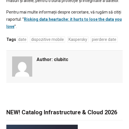
măsuri și altele, pentru o bună protecție și integritate a datelor.
Pentru mai multe informații despre cercetare, vă rugăm să citiți
raportul: ”
Risking data heartache: it hurts to lose the data you
love
”.
Tags
date
dispozitive mobile
Kaspersky
pierdere date
Author:
clubitc
NEW! Catalog Infrastructure & Cloud 2026