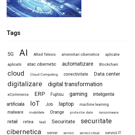
Tags
AI
5G
Allied Telesis
amenintari cibernetice
aplicatie
automatizare
atac cibernetic
aplicatii
Blockchain
cloud
Data center
conectivitate
Cloud Computing
digitalizare
digital transformation
ERP
gaming
Fujitsu
inteligenta
eCommerce
IoT
laptop
artificiala
Job
machine learning
Orange
malware
mobilitate
protectie date
ransomware
securitate
Securitate
retail
retea
SaaS
cibernetica
server
servicii IT
servicii
servicii cloud