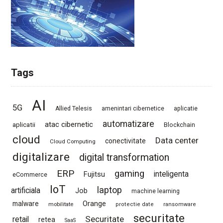
Tags
AI
5G
Allied Telesis
amenintari cibernetice
aplicatie
automatizare
atac cibernetic
aplicatii
Blockchain
cloud
Data center
conectivitate
Cloud Computing
digitalizare
digital transformation
ERP
gaming
Fujitsu
inteligenta
eCommerce
IoT
laptop
artificiala
Job
machine learning
Orange
malware
mobilitate
protectie date
ransomware
securitate
Securitate
retail
retea
SaaS