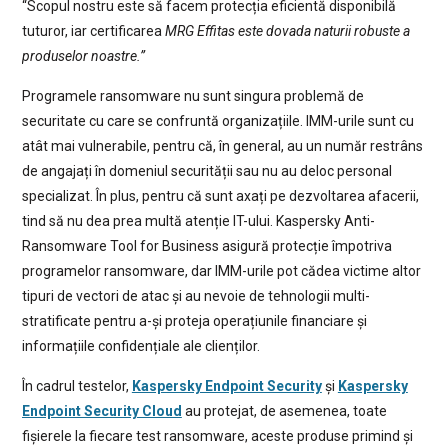
“Scopul nostru este să facem protecția eficientă disponibilă
tuturor, iar certificarea
MRG Effitas este dovada naturii robuste a
produselor noastre.”
Programele ransomware nu sunt singura problemă de
securitate cu care se confruntă organizațiile. IMM-urile sunt cu
atât mai vulnerabile, pentru că, în general, au un număr restrâns
de angajați în domeniul securității sau nu au deloc personal
specializat. În plus, pentru că sunt axați pe dezvoltarea afacerii,
tind să nu dea prea multă atenție IT-ului. Kaspersky Anti-
Ransomware Tool for Business asigură protecție împotriva
programelor ransomware, dar IMM-urile pot cădea victime altor
tipuri de vectori de atac și au nevoie de tehnologii multi-
stratificate pentru a-și proteja operațiunile financiare și
informațiile confidențiale ale clienților.
În cadrul testelor,
Kaspersky Endpoint Security
și
Kaspersky
Endpoint Security Cloud
au protejat, de asemenea, toate
fișierele la fiecare test ransomware, aceste produse primind și