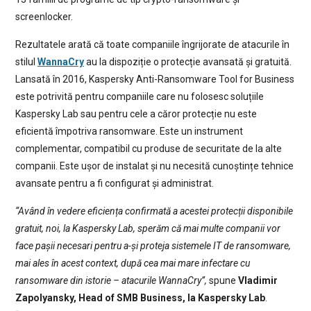
screenlocker.
Rezultatele arată că toate companiile îngrijorate de atacurile în
stilul
WannaCry
au la dispoziție o protecție avansată și gratuită.
Lansată în 2016, Kaspersky Anti-Ransomware Tool for Business
este potrivită pentru companiile care nu folosesc soluțiile
Kaspersky Lab sau pentru cele a căror protecție nu este
eficientă împotriva ransomware. Este un instrument
complementar, compatibil cu produse de securitate de la alte
companii. Este ușor de instalat și nu necesită cunoștințe tehnice
avansate pentru a fi configurat și administrat.
“Având în vedere eficiența confirmată a acestei protecții disponibile
gratuit, noi, la Kaspersky Lab, sperăm că mai multe companii vor
face pașii necesari pentru a-și proteja sistemele IT de ransomware,
mai ales în acest context, după cea mai mare infectare cu
ransomware din istorie – atacurile WannaCry”,
spune
Vladimir
Zapolyansky, Head of SMB Business, la Kaspersky Lab
.