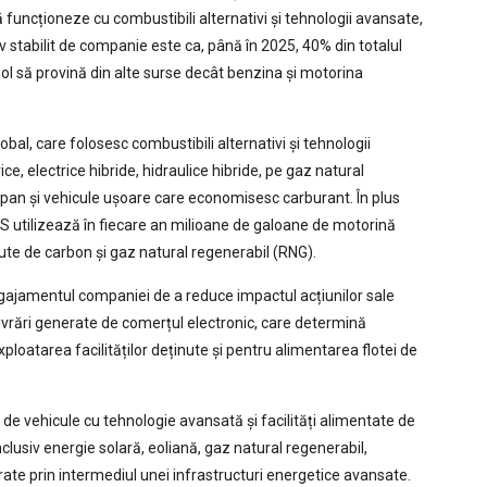
 funcționeze cu combustibili alternativi și tehnologii avansate,
 stabilit de companie este ca, până în 2025, 40% din totalul
 sol să provină din alte surse decât benzina și motorina
obal, care folosesc combustibili alternativi și tehnologii
e, electrice hibride, hidraulice hibride, pe gaz natural
opan și vehicule ușoare care economisesc carburant. În plus
UPS utilizează în fiecare an milioane de galoane de motorină
ute de carbon și gaz natural regenerabil (RNG).
gajamentul companiei de a reduce impactul acțiunilor sale
 livrări generate de comerțul electronic, care determină
ploatarea facilităților deținute și pentru alimentarea flotei de
 de vehicule cu tehnologie avansată și facilități alimentate de
nclusiv energie solară, eoliană, gaz natural regenerabil,
rate prin intermediul unei infrastructuri energetice avansate.