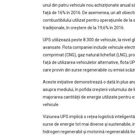
unul din patru vehicule nou achiziționate anual să
față de 16% în 2016. De asemenea, un alt obiectiv
combustibilului utilizat pentru operațiunile de la
tradiționale, în creștere de la 19,6% în 2016.
UPS utilizează peste 8.300 de vehicule, la nivel gl
avansate. Flota companiei include vehicule electric
comprimat (CNG), gaz natural lichefiat (LNG), pr
față de utilizarea vehiculelor alternative, flota 
care provin din surse regenerabile cu emisii scăz
Aceste inițiative demonstrează o dată în plus an
asupra mediului, în pofida creșterii volumului de
majorarea cantității de energie utilizate pentru ex
vehicule.
Viziunea UPS implică o rețea logistică inteligentă
surse de energie tot mai diverse și sustenabile, i
hidrogen regenerabil și motorină regenerabilă liv