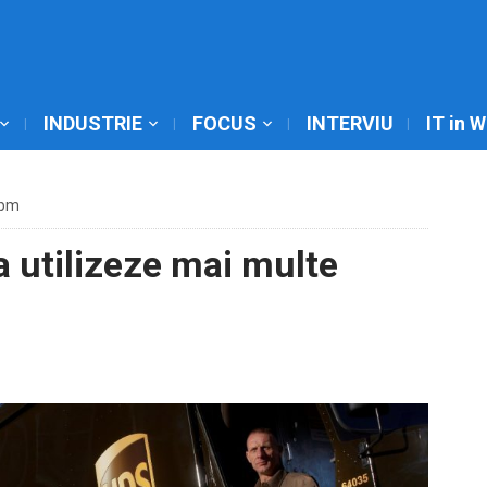
INDUSTRIE
FOCUS
INTERVIU
IT in 
 pm
 utilizeze mai multe