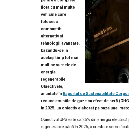
pentru a completa
flota cu mai multe
vehicule care
folosesc
combustibil
alternativ și
tehnologii avansate,
bazându-se în
același timp tot mai
mult pe sursele de
energie
regenerabile.
Obiectivele,
anunțate în
Raportul de Sustenabilitate Corpor
reduce emisiile de gaze cu efect de seră (GHG)
în 2025, un obiectiv elaborat pe baza unei met
Obiectivul UPS este ca 25% din energia electrică
regenerabile până în 2025, o creștere semnificati