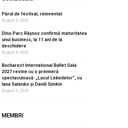
Părul de festival, reinventat
August 6, 2026
Dino Parc Râșnov confirmă maturitatea
unui business, la 11 ani de la
deschidere
August 4, 2026
Bucharest International Ballet Gala
2027 revine cu o premieră
spectaculoasă: „Lacul Lebedelor”, cu
Iana Salenko și Daniil Simkin
August 3, 2026
MEMBRI