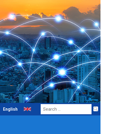
Search
English
for: