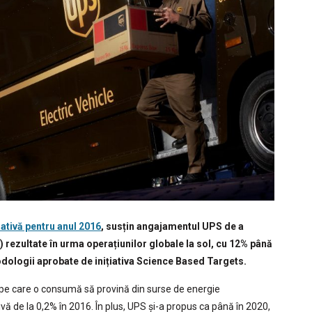
ativă pentru anul 2016
, susțin angajamentul UPS de a
 rezultate în urma operațiunilor globale la sol, cu 12% până
odologii aprobate de inițiativa Science Based Targets.
 pe care o consumă să provină din surse de energie
vă de la 0,2% în 2016. În plus, UPS și-a propus ca până în 2020,