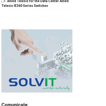
Allied Telesis for the Data Center Allied
Telesis IE360 Series Switches
Comunicate