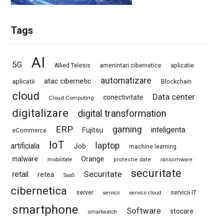
Tags
AI
5G
Allied Telesis
amenintari cibernetice
aplicatie
automatizare
atac cibernetic
aplicatii
Blockchain
cloud
Data center
conectivitate
Cloud Computing
digitalizare
digital transformation
ERP
gaming
Fujitsu
inteligenta
eCommerce
IoT
laptop
artificiala
Job
machine learning
Orange
malware
mobilitate
protectie date
ransomware
securitate
Securitate
retail
retea
SaaS
cibernetica
server
servicii IT
servicii
servicii cloud
smartphone
Software
stocare
smartwatch