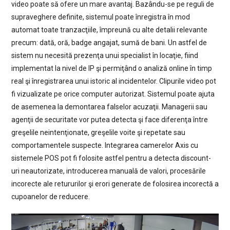
video poate să ofere un mare avantaj. Bazându-se pe reguli de
supraveghere definite, sistemul poate înregistra în mod
automat toate tranzacţiile, împreună cu alte detalii relevante
precum: dată, oră, badge angajat, sumă de bani. Un astfel de
sistem nu necesită prezenţa unui specialist în locaţie, fiind
implementat la nivel de IP şi permiţând o analiză online în timp
real şi înregistrarea unui istoric al incidentelor. Clipurile video pot
fi vizualizate pe orice computer autorizat. Sistemul poate ajuta
de asemenea la demontarea falselor acuzaţii. Managerii sau
agenţii de securitate vor putea detecta şi face diferenţa între
greşelile neintenţionate, greşelile voite şi repetate sau
comportamentele suspecte. Integrarea camerelor Axis cu
sistemele POS pot fi folosite astfel pentru a detecta discount-
uri neautorizate, introducerea manuală de valori, procesările
incorecte ale retururilor şi erori generate de folosirea incorectă a
cupoanelor de reducere.