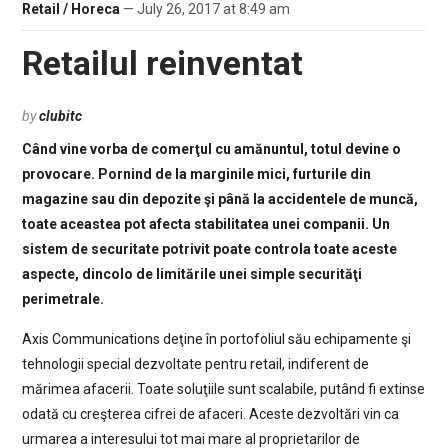
Retail / Horeca
— July 26, 2017 at 8:49 am
Retailul reinventat
by
clubitc
Când vine vorba de comerţul cu amănuntul, totul devine o
provocare. Pornind de la marginile mici, furturile din
magazine sau din depozite şi până la accidentele de muncă,
toate aceastea pot afecta stabilitatea unei companii. Un
sistem de securitate potrivit poate controla toate aceste
aspecte, dincolo de limitările unei simple securităţi
perimetrale.
Axis Communications deţine în portofoliul său echipamente şi
tehnologii special dezvoltate pentru retail, indiferent de
mărimea afacerii. Toate soluţiile sunt scalabile, putând fi extinse
odată cu creşterea cifrei de afaceri. Aceste dezvoltări vin ca
urmarea a interesului tot mai mare al proprietarilor de