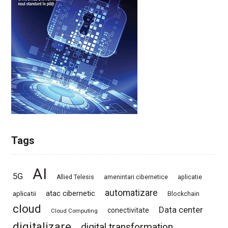
Tags
AI
5G
Allied Telesis
amenintari cibernetice
aplicatie
automatizare
atac cibernetic
aplicatii
Blockchain
cloud
Data center
conectivitate
Cloud Computing
digitalizare
digital transformation