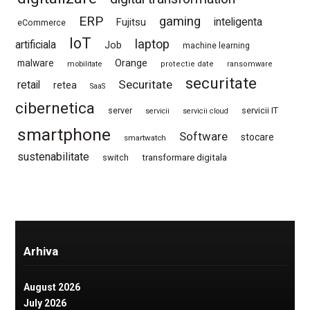
ERP
gaming
Fujitsu
inteligenta
eCommerce
IoT
laptop
artificiala
Job
machine learning
Orange
malware
mobilitate
protectie date
ransomware
securitate
Securitate
retail
retea
SaaS
cibernetica
server
servicii IT
servicii
servicii cloud
smartphone
Software
stocare
smartwatch
sustenabilitate
switch
transformare digitala
Arhiva
August 2026
July 2026