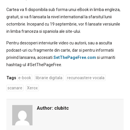
Cartea va fi disponibila sub forma unui eBook in limba engleza,
gratuit, si va fi lansata la nivel international la sfarsitul lunii
octombrie. Incepand cu 19 septembrie, vor fi lansate versiunile
in limba franceza si spaniola ale site-ului.
Pentru descoperi interviurile video cu autorii, sau a asculta
podcast-uri cu fragmente din carte, dar si pentru informatii
privind lansarea, accesati
SetThePageFree.com
si urmariti
hashtag-ul #SetThePageFree.
Tags
e-book
librarie digitala
recunoastere vocala
scanare
Xerox
Author:
clubitc