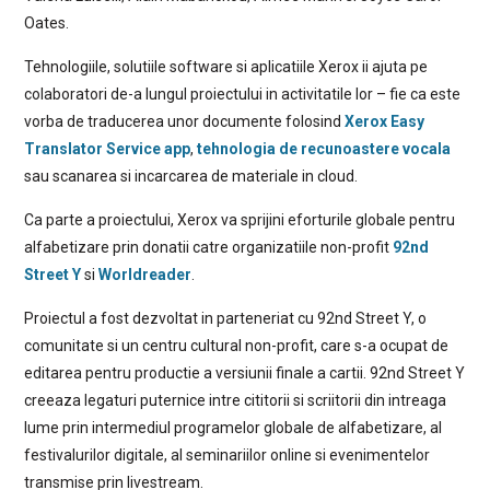
Oates.
Tehnologiile, solutiile software si aplicatiile Xerox ii ajuta pe
colaboratori de-a lungul proiectului in activitatile lor – fie ca este
vorba de traducerea unor documente folosind
Xerox Easy
Translator Service app
,
tehnologia de recunoastere vocala
sau scanarea si incarcarea de materiale in cloud.
Ca parte a proiectului, Xerox va sprijini eforturile globale pentru
alfabetizare prin donatii catre organizatiile non-profit
92nd
Street Y
si
Worldreader
.
Proiectul a fost dezvoltat in parteneriat cu 92nd Street Y, o
comunitate si un centru cultural non-profit, care s-a ocupat de
editarea pentru productie a versiunii finale a cartii. 92nd Street Y
creeaza legaturi puternice intre cititorii si scriitorii din intreaga
lume prin intermediul programelor globale de alfabetizare, al
festivalurilor digitale, al seminariilor online si evenimentelor
transmise prin livestream.