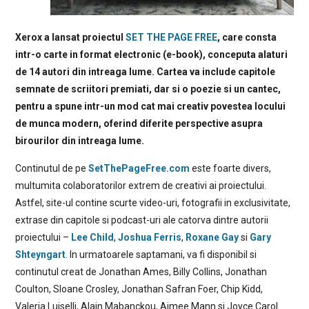
Xerox a lansat proiectul
SET THE PAGE FREE
, care consta
intr-o carte in format electronic (e-book), conceputa alaturi
de 14 autori din intreaga lume. Cartea va include capitole
semnate de scriitori premiati, dar si o poezie si un cantec,
pentru a spune intr-un mod cat mai creativ povestea locului
de munca modern, oferind diferite perspective asupra
birourilor din intreaga lume.
Continutul de pe
SetThePageFree.com
este foarte divers,
multumita colaboratorilor extrem de creativi ai proiectului.
Astfel, site-ul contine scurte video-uri, fotografii in exclusivitate,
extrase din capitole si podcast-uri ale catorva dintre autorii
proiectului –
Lee Child
,
Joshua Ferris
,
Roxane Gay
si
Gary
Shteyngart
. In urmatoarele saptamani, va fi disponibil si
continutul creat de Jonathan Ames, Billy Collins, Jonathan
Coulton, Sloane Crosley, Jonathan Safran Foer, Chip Kidd,
Valeria Luiselli, Alain Mabanckou, Aimee Mann si Joyce Carol