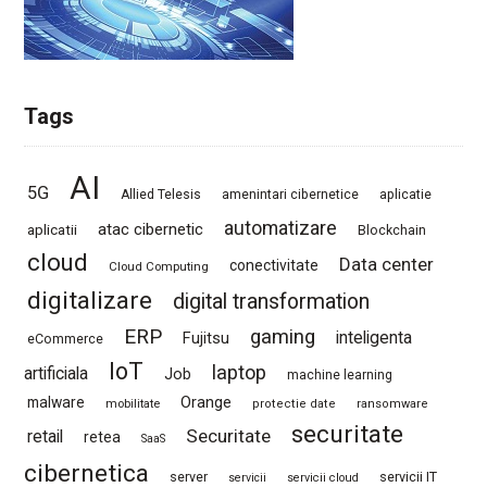
Tags
AI
5G
Allied Telesis
amenintari cibernetice
aplicatie
automatizare
atac cibernetic
aplicatii
Blockchain
cloud
Data center
conectivitate
Cloud Computing
digitalizare
digital transformation
ERP
gaming
Fujitsu
inteligenta
eCommerce
IoT
laptop
artificiala
Job
machine learning
Orange
malware
mobilitate
protectie date
ransomware
securitate
Securitate
retail
retea
SaaS
cibernetica
server
servicii IT
servicii
servicii cloud