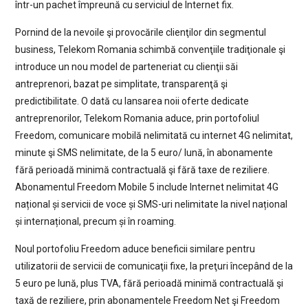
într-un pachet împreună cu serviciul de Internet fix.
Pornind de la nevoile şi provocările clienţilor din segmentul
business, Telekom Romania schimbă convenţiile tradiţionale şi
introduce un nou model de parteneriat cu clienţii săi
antreprenori, bazat pe simplitate, transparenţă şi
predictibilitate. O dată cu lansarea noii oferte dedicate
antreprenorilor, Telekom Romania aduce, prin portofoliul
Freedom, comunicare mobilă nelimitată cu internet 4G nelimitat,
minute şi SMS nelimitate, de la 5 euro/ lună, în abonamente
fără perioadă minimă contractuală şi fără taxe de reziliere.
Abonamentul Freedom Mobile 5 include Internet nelimitat 4G
național și servicii de voce și SMS-uri nelimitate la nivel național
și internațional, precum și în roaming.
Noul portofoliu Freedom aduce beneficii similare pentru
utilizatorii de servicii de comunicaţii fixe, la preţuri începând de la
5 euro pe lună, plus TVA, fără perioadă minimă contractuală şi
taxă de reziliere, prin abonamentele Freedom Net şi Freedom