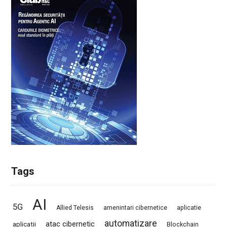
Tags
AI
5G
Allied Telesis
amenintari cibernetice
aplicatie
automatizare
atac cibernetic
aplicatii
Blockchain