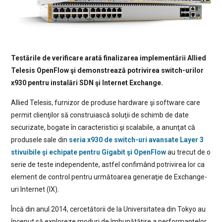
Testările de verificare arată finalizarea implementării Allied
Telesis OpenFlow şi demonstrează potrivirea switch-urilor
x930 pentru instalări SDN şi Internet Exchange.
Allied Telesis, furnizor de produse hardware şi software care
permit clienţilor să construiască soluţii de schimb de date
securizate, bogate în caracteristici şi scalabile, a anunţat că
produsele sale din
seria x930 de switch-uri avansate Layer 3
stivuibile şi echipate pentru Gigabit şi OpenFlow
au trecut de o
serie de teste independente, astfel confimând potrivirea lor ca
element de control pentru următoarea generaţie de Exchange-
uri Internet (IX).
Încă din anul 2014, cercetătorii de la Universitatea din Tokyo au
început să exploreze moduri de îmbunătăţire a performanţelor