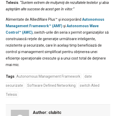
Telesis
.
“Suntem extrem de mulţumiţi de rezultatele testelor şi abia
aşteptăm alte succese de acest gen în viitor.”
Alimentate de AlliedWare Plus™ şi incorporând
Autonomous
Management Framework™ (AMF)
şi
Autonomous Wave
Control™ (AWC)
, switch-urile din seria x permit organizaţiilor să
construiască reţele de generaţie următoare inteligente,
rezistente şi securizate, care în acelaşi timp beneficiază de
control şi management simplificat pentru obţinerea unei
eficienţe operaţionale crescute şi a unui cost total de deţinere
mai mic.
Tags
Autonomous Management Framework
date
securizate
Software Defined Networking
switch Alied
Telesis
Author:
clubitc