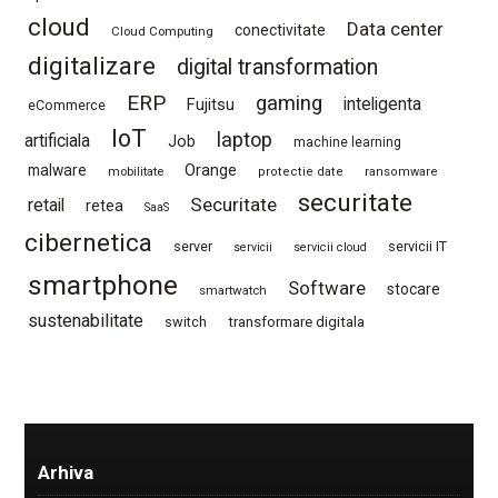
cloud
Data center
conectivitate
Cloud Computing
digitalizare
digital transformation
ERP
gaming
Fujitsu
inteligenta
eCommerce
IoT
laptop
artificiala
Job
machine learning
Orange
malware
mobilitate
protectie date
ransomware
securitate
Securitate
retail
retea
SaaS
cibernetica
server
servicii IT
servicii
servicii cloud
smartphone
Software
stocare
smartwatch
sustenabilitate
switch
transformare digitala
Arhiva