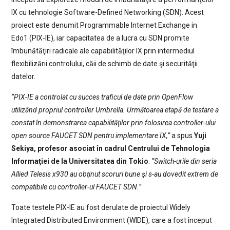
IX cu tehnologie Software-Defined Networking (SDN). Acest
proiect este denumit Programmable Internet Exchange in
Edo1 (PIX-IE), iar capacitatea de a lucra cu SDN promite
îmbunătăţiri radicale ale capabilităţilor IX prin intermediul
flexibilizării controlului, căii de schimb de date şi securităţii
datelor.
“PIX-IE a controlat cu succes traficul de date prin OpenFlow
utilizând propriul controller Umbrella. Următoarea etapă de testare a
constat în demonstrarea capabilităţilor prin folosirea controller-ului
open source FAUCET SDN pentru implementare IX,”
a spus
Yuji
Sekiya, profesor asociat în cadrul Centrului de Tehnologia
Informaţiei de la Universitatea din Tokio
.
“Switch-urile din seria
Allied Telesis x930 au obţinut scoruri bune şi s-au dovedit extrem de
compatibile cu controller-ul FAUCET SDN.”
Toate testele PIX-IE au fost derulate de proiectul Widely
Integrated Distributed Environment (WIDE), care a fost început