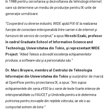
în 1988 pentru cercetarea şi dezvoltarea de tehnologii internet
care să determine un mediu de producţie pentru IX-urile de
generaţie următoare.
“Cooperând cu diverse industrii, WIDE ajută PIX-IE la realizarea
funcţiei de conectare interoperabilă între carrier-ii de internet şi
furnizorii de servicii de conţinut,”
a spus
Hiroshi Ezaki, profesor
în cadrul Graduate School of Information Science and
Technology, Universitatea din Tokio, şi reprezentant WIDE
Project
.
“Allied Telesis a dovedit excelenţa echipamentelor
produse, a software-ului şi a personalului său.”
Dr. Marc Bruyere, membru al Centrului de Tehnologia
Informaţiei din Universitatea din Tokio
şi susţinător de marcă
al OpenFlow pentru proiectarea IX, a spus:
“Am supus
echipamentele din seria x930 la o serie de teste foarte intense de
interoperabilitate cu FAUCET şi Umbrella pentru a le determina
potrivirea pentru inovaţiile din reţelele viitorului, iar ele s-au
comportat extrem de bine.”