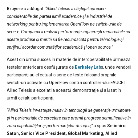
Bruyere
a adăugat:
“Allied Telesis a câştigat aprecieri
considerabile din partea lumii academice şi a industriei de
networking pentru implementarea OpenFlow pe switch-urile de
serie x. Compania a realizat performanţe inginereşti remarcabile cu
aceste produse şi merită să fie recunoscută pentru tehnologie şi
sprijinul acordat comunităţilor academică şi open source.”
Acest din urmă succes în materie de interoperabilitate urmează
testelor anterioare desfăşurate de
Berkeley Lab
s, unde vendorii
participanţi au efectuat o serie de teste folosind propriile
switch-uri activate cu OpenFlow contra controller-ului FAUCET.
Allied Telesis a excelat la această demonstraţie şi a lăsat în
urmă ceilalţi participanţi.
“Allied Telesis investeşte maisv în tehnologii de generaţie următoare
şi în parteneriate de cercetare care promit progrese semnificative în
zona capabilităţilor şi performanţelor de reţea,”
a spus
Seiichiro
Satoh, Senior Vice President, Global Marketing, Allied