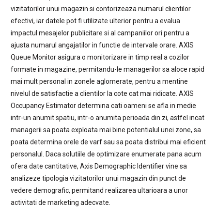
vizitatorilor unui magazin si contorizeaza numarul clientilor
efectivi, iar datele pot fi utilizate ulterior pentru a evalua
impactul mesajelor publicitare si al campaniilor ori pentru a
ajusta numarul angajatilor in functie de intervale orare. AXIS
Queue Monitor asigura o monitorizare in timp real a cozilor
formate in magazine, permitandu-le managerilor sa aloce rapid
mai mult personal in zonele aglomerate, pentru a mentine
nivelul de satisfactie a clientilor la cote cat mai ridicate. AXIS
Occupancy Estimator determina cati oameni se afla in medie
intr-un anumit spatiu, intr-o anumita perioada din zi, astfel incat
managerii sa poata exploata mai bine potentialul unei zone, sa
poata determina orele de varf sau sa poata distribui mai eficient
personalul. Daca solutiile de optimizare enumerate pana acum
ofera date cantitative, Axis Demographic Identifier vine sa
analizeze tipologia vizitatorilor unui magazin din punct de
vedere demografic, permitand realizarea ultarioara a unor
activitati de marketing adecvate.