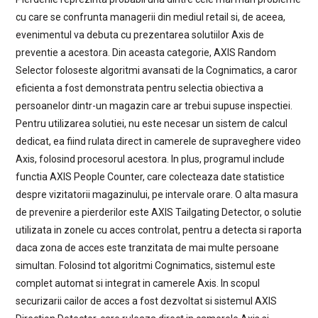
cu care se confrunta managerii din mediul retail si, de aceea,
evenimentul va debuta cu prezentarea solutiilor Axis de
preventie a acestora. Din aceasta categorie, AXIS Random
Selector foloseste algoritmi avansati de la Cognimatics, a caror
eficienta a fost demonstrata pentru selectia obiectiva a
persoanelor dintr-un magazin care ar trebui supuse inspectiei.
Pentru utilizarea solutiei, nu este necesar un sistem de calcul
dedicat, ea fiind rulata direct in camerele de supraveghere video
Axis, folosind procesorul acestora. In plus, programul include
functia AXIS People Counter, care colecteaza date statistice
despre vizitatorii magazinului, pe intervale orare. O alta masura
de prevenire a pierderilor este AXIS Tailgating Detector, o solutie
utilizata in zonele cu acces controlat, pentru a detecta si raporta
daca zona de acces este tranzitata de mai multe persoane
simultan. Folosind tot algoritmi Cognimatics, sistemul este
complet automat si integrat in camerele Axis. In scopul
securizarii cailor de acces a fost dezvoltat si sistemul AXIS