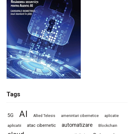
Tags
AI
5G
Allied Telesis
amenintari cibernetice
aplicatie
automatizare
atac cibernetic
aplicatii
Blockchain