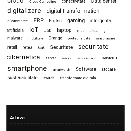
cloud
Data center
conectivitate
Cloud Computing
digitalizare
digital transformation
ERP
gaming
Fujitsu
inteligenta
eCommerce
IoT
laptop
artificiala
Job
machine learning
Orange
malware
mobilitate
protectie date
ransomware
securitate
Securitate
retail
retea
SaaS
cibernetica
server
servicii IT
servicii
servicii cloud
smartphone
Software
stocare
smartwatch
sustenabilitate
switch
transformare digitala
Arhiva