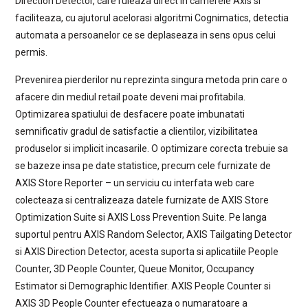
Direction Detector, care ruleaza direct in camerele Axis si
faciliteaza, cu ajutorul acelorasi algoritmi Cognimatics, detectia
automata a persoanelor ce se deplaseaza in sens opus celui
permis.
Prevenirea pierderilor nu reprezinta singura metoda prin care o
afacere din mediul retail poate deveni mai profitabila.
Optimizarea spatiului de desfacere poate imbunatati
semnificativ gradul de satisfactie a clientilor, vizibilitatea
produselor si implicit incasarile. O optimizare corecta trebuie sa
se bazeze insa pe date statistice, precum cele furnizate de
AXIS Store Reporter – un serviciu cu interfata web care
colecteaza si centralizeaza datele furnizate de AXIS Store
Optimization Suite si AXIS Loss Prevention Suite. Pe langa
suportul pentru AXIS Random Selector, AXIS Tailgating Detector
si AXIS Direction Detector, acesta suporta si aplicatiile People
Counter, 3D People Counter, Queue Monitor, Occupancy
Estimator si Demographic Identifier. AXIS People Counter si
AXIS 3D People Counter efectueaza o numaratoare a