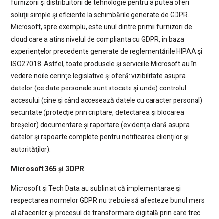
furnizorii şi distribuitorii de tehnologie pentru a putea oferi
soluţii simple şi eficiente la schimbările generate de GDPR.
Microsoft, spre exemplu, este unul dintre primii furnizori de
cloud care a atins nivelul de complianta cu GDPR, în baza
experienţelor precedente generate de reglementările HIPAA şi
ISO27018. Astfel, toate produsele şi serviciile Microsoft au în
vedere noile cerinţe legislative şi oferă: vizibilitate asupra
datelor (ce date personale sunt stocate şi unde) controlul
accesului (cine şi când accesează datele cu caracter personal)
securitate (protecţie prin criptare, detectarea şi blocarea
breșelor) documentare și raportare (evidența clară asupra
datelor şi rapoarte complete pentru notificarea clienţilor şi
autorităţilor).
Microsoft 365 și GDPR
Microsoft şi Tech Data au subliniat că implementarae şi
respectarea normelor GDPR nu trebuie să afecteze bunul mers
al afacerilor şi procesul de transformare digitală prin care trec