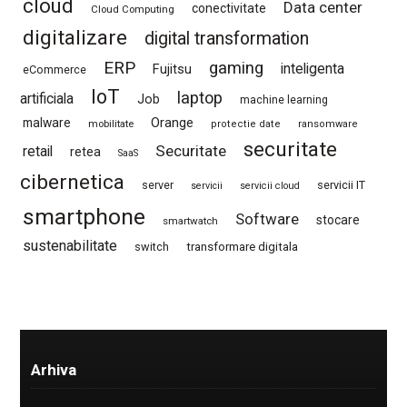
cloud
Data center
conectivitate
Cloud Computing
digitalizare
digital transformation
ERP
gaming
Fujitsu
inteligenta
eCommerce
IoT
laptop
artificiala
Job
machine learning
Orange
malware
mobilitate
protectie date
ransomware
securitate
Securitate
retail
retea
SaaS
cibernetica
server
servicii IT
servicii
servicii cloud
smartphone
Software
stocare
smartwatch
sustenabilitate
switch
transformare digitala
Arhiva