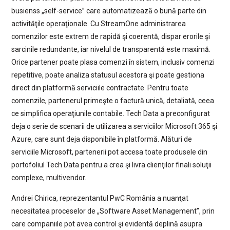
busienss „self-service” care automatizează o bună parte din
activităţile operaţionale. Cu StreamOne administrarea
comenzilor este extrem de rapidă şi coerentă, dispar erorile şi
sarcinile redundante, iar nivelul de transparentă este maximă.
Orice partener poate plasa comenzi în sistem, inclusiv comenzi
repetitive, poate analiza statusul acestora şi poate gestiona
direct din platformă serviciile contractate. Pentru toate
comenzile, partenerul primeşte o factură unică, detaliată, ceea
ce simplifica operaţiunile contabile. Tech Data a preconfigurat
deja o serie de scenarii de utilizarea a serviciilor Microsoft 365 şi
Azure, care sunt deja disponibile în platformă. Alături de
serviciile Microsoft, partenerii pot accesa toate produsele din
portofoliul Tech Data pentru a crea şi livra clienţilor finali soluţii
complexe, multivendor.
Andrei Chirica, reprezentantul PwC România a nuanţat
necesitatea proceselor de „Software Asset Management”, prin
care companiile pot avea control şi evidentă deplină asupra