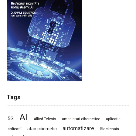
Tags
AI
5G
Allied Telesis
amenintari cibernetice
aplicatie
automatizare
atac cibernetic
aplicatii
Blockchain