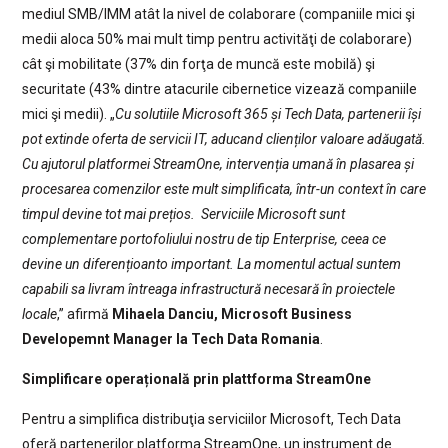
mediul SMB/IMM atât la nivel de colaborare (companiile mici şi
medii aloca 50% mai mult timp pentru activităţi de colaborare)
cât şi mobilitate (37% din forţa de muncă este mobilă) şi
securitate (43% dintre atacurile cibernetice vizează companiile
mici şi medii). „
Cu solutiile Microsoft 365 și Tech Data, partenerii își
pot extinde oferta de servicii IT, aducand clienților valoare adăugată.
Cu ajutorul platformei StreamOne, intervenția umană în plasarea și
procesarea comenzilor este mult simplificata, într-un context în care
timpul devine tot mai prețios. Serviciile Microsoft sunt
complementare portofoliului nostru de tip Enterprise, ceea ce
devine un diferențioanto important. La momentul actual suntem
capabili sa livram întreaga infrastructură necesară în proiectele
locale
,” afirmă
Mihaela Danciu, Microsoft Business
Developemnt Manager la Tech Data Romania
.
Simplificare operațională prin plattforma StreamOne
Pentru a simplifica distribuţia serviciilor Microsoft, Tech Data
oferă partenerilor platforma StreamOne, un instrument de