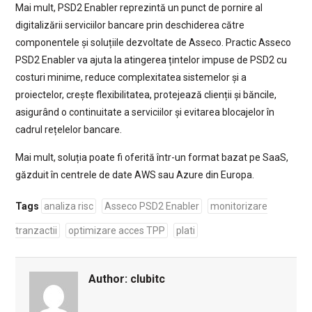
Mai mult, PSD2 Enabler reprezintă un punct de pornire al
digitalizării serviciilor bancare prin deschiderea către
componentele și soluțiile dezvoltate de Asseco. Practic Asseco
PSD2 Enabler va ajuta la atingerea țintelor impuse de PSD2 cu
costuri minime, reduce complexitatea sistemelor și a
proiectelor, crește flexibilitatea, protejează clienții și băncile,
asigurând o continuitate a serviciilor și evitarea blocajelor în
cadrul rețelelor bancare.
Mai mult, soluția poate fi oferită într-un format bazat pe SaaS,
găzduit în centrele de date AWS sau Azure din Europa.
Tags
analiza risc
Asseco PSD2 Enabler
monitorizare
tranzactii
optimizare acces TPP
plati
Author:
clubitc