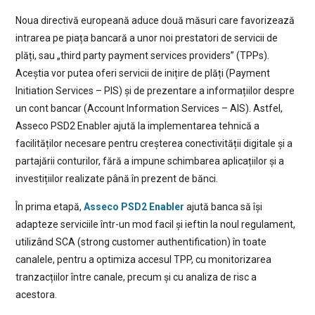
Noua directivă europeană aduce două măsuri care favorizează
intrarea pe piața bancară a unor noi prestatori de servicii de
plăți, sau „third party payment services providers” (TPPs).
Aceștia vor putea oferi servicii de inițire de plăți (Payment
Initiation Services – PIS) și de prezentare a informațiilor despre
un cont bancar (Account Information Services – AIS). Astfel,
Asseco PSD2 Enabler ajută la implementarea tehnică a
facilităților necesare pentru creșterea conectivității digitale și a
partajării conturilor, fără a impune schimbarea aplicațiilor și a
investițiilor realizate până în prezent de bănci.
În prima etapă,
Asseco PSD2 Enabler
ajută banca să își
adapteze serviciile într-un mod facil și ieftin la noul regulament,
utilizând SCA (strong customer authentification) în toate
canalele, pentru a optimiza accesul TPP, cu monitorizarea
tranzacțiilor între canale, precum și cu analiza de risc a
acestora.