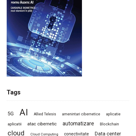
Tags
AI
5G
Allied Telesis
amenintari cibernetice
aplicatie
automatizare
atac cibernetic
aplicatii
Blockchain
cloud
Data center
conectivitate
Cloud Computing