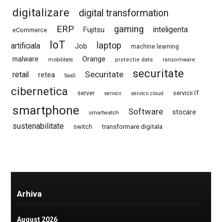
digitalizare
digital transformation
ERP
gaming
Fujitsu
inteligenta
eCommerce
IoT
laptop
artificiala
Job
machine learning
Orange
malware
mobilitate
protectie date
ransomware
securitate
Securitate
retail
retea
SaaS
cibernetica
server
servicii IT
servicii
servicii cloud
smartphone
Software
stocare
smartwatch
sustenabilitate
switch
transformare digitala
Arhiva
August 2026