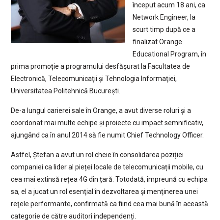
început acum 18 ani, ca
Network Engineer, la
scurt timp după ce a
finalizat Orange
Educational Program, în
prima promoție a programului desfășurat la Facultatea de
Electronică, Telecomunicaţii şi Tehnologia Informaţiei,
Universitatea Politehnică București.
De-a lungul carierei sale în Orange, a avut diverse roluri și a
coordonat mai multe echipe și proiecte cu impact semnificativ,
ajungând ca în anul 2014 să fie numit Chief Technology Officer.
Astfel, Ștefan a avut un rol cheie în consolidarea poziției
companiei ca lider al pieței locale de telecomunicații mobile, cu
cea mai extinsă rețea 4G din țară. Totodată, împreună cu echipa
sa, el a jucat un rol esenţial în dezvoltarea şi menţinerea unei
reţele performante, confirmată ca fiind cea mai bună în această
categorie de către auditori independenți.