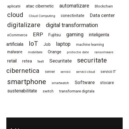
automatizare
atac cibernetic
aplicatii
Blockchain
cloud
Data center
conectivitate
Cloud Computing
digitalizare
digital transformation
ERP
gaming
Fujitsu
inteligenta
eCommerce
IoT
laptop
artificiala
Job
machine learning
Orange
malware
mobilitate
protectie date
ransomware
securitate
Securitate
retail
retea
SaaS
cibernetica
server
servicii IT
servicii
servicii cloud
smartphone
Software
stocare
smartwatch
sustenabilitate
switch
transformare digitala