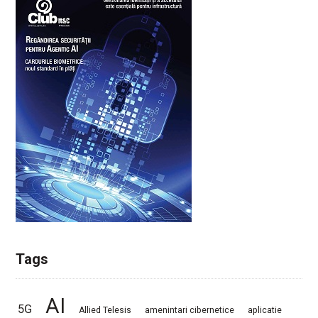
Tags
AI
5G
Allied Telesis
amenintari cibernetice
aplicatie