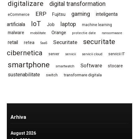
digitalizare
digital transformation
ERP
gaming
Fujitsu
inteligenta
eCommerce
IoT
laptop
artificiala
Job
machine learning
Orange
malware
mobilitate
protectie date
ransomware
securitate
Securitate
retail
retea
SaaS
cibernetica
server
servicii IT
servicii
servicii cloud
smartphone
Software
stocare
smartwatch
sustenabilitate
switch
transformare digitala
Arhiva
August 2026