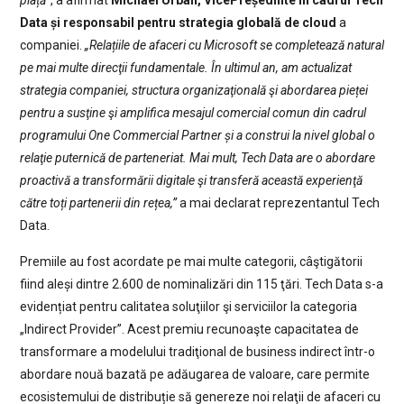
piață”
, a afirmat
Michael Urban, VicePreședinte în cadrul Tech
Data și responsabil pentru strategia globală de cloud
a
companiei.
„Relațiile de afaceri cu Microsoft se completează natural
pe mai multe direcţii fundamentale. În ultimul an, am actualizat
strategia companiei, structura organizaţională şi abordarea pieței
pentru a susţine şi amplifica mesajul comercial comun din cadrul
programului One Commercial Partner și a construi la nivel global o
relaţie puternică de parteneriat. Mai mult, Tech Data are o abordare
proactivă a transformării digitale şi transferă această experienţă
către toți partenerii din rețea,”
a mai declarat reprezentantul Tech
Data.
Premiile au fost acordate pe mai multe categorii, câştigătorii
fiind aleși dintre 2.600 de nominalizări din 115 ţări. Tech Data s-a
evidențiat pentru calitatea soluţiilor şi serviciilor la categoria
„Indirect Provider”. Acest premiu recunoaşte capacitatea de
transformare a modelului tradiţional de business indirect într-o
abordare nouă bazată pe adăugarea de valoare, care permite
ecosistemului de distribuție să genereze noi relaţii de afaceri cu