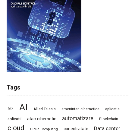
Tags
AI
5G
Allied Telesis
amenintari cibernetice
aplicatie
automatizare
atac cibernetic
aplicatii
Blockchain
cloud
Data center
conectivitate
Cloud Computing